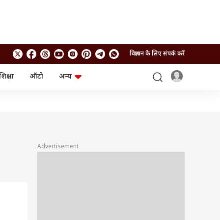
विज्ञापन के लिए संपर्क करें
शिक्षा
ऑटो
अन्य
बिजनेस
लाइफस्टाइल
पर्सनल फाइनेंस
स्वास्थ्य
स्टॉक मार्केट
ट्रैवल
म्यूचुअल फंड्स
फूड
क्रिप्टो
फैशन
आईपीओ
Health and Fitness
Advertisement
फोटो गैलरी
जनरल नॉलेज
वीडियो