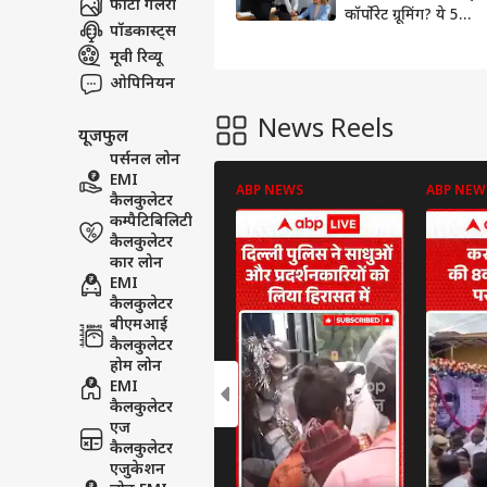
फोटो गैलरी
कॉर्पोरेट ग्रूमिंग? ये 5
पॉडकास्ट्स
सिग्नल समझाएंगे
ऑफिस का माहौल
मूवी रिव्यू
ओपिनियन
News Reels
यूजफुल
पर्सनल लोन
EMI
ABP NEWS
ABP NEW
कैलकुलेटर
कम्पैटिबिलिटी
कैलकुलेटर
कार लोन
EMI
कैलकुलेटर
बीएमआई
कैलकुलेटर
होम लोन
EMI
कैलकुलेटर
एज
कैलकुलेटर
एजुकेशन