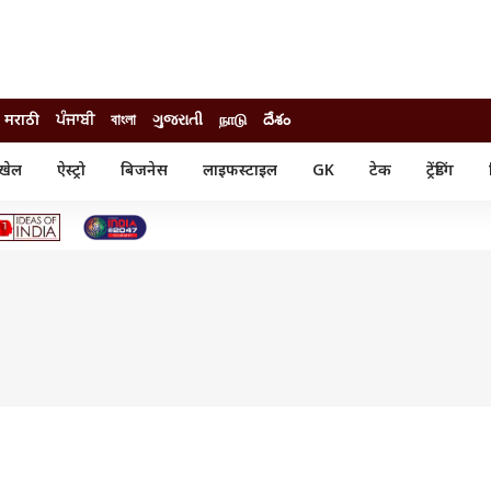
मराठी
ਪੰਜਾਬੀ
বাংলা
ગુજરાતી
நாடு
దేశం
खेल
ऐस्ट्रो
बिजनेस
लाइफस्टाइल
GK
टेक
ट्रेंडिंग
ंजन
ऑटो
खेल
ुड
कार
क्रिकेट
री सिनेमा
टेक्नोलॉजी
शिक्षा
ल सिनेमा
मोबाइल
रिजल्ट
्रिटीज
चैटजीपीटी
नौकरी
ी
गैजेट
वेब स्टोरीज
यूटिलिटी न्यूज़
कल्चर
फैक्ट चेक