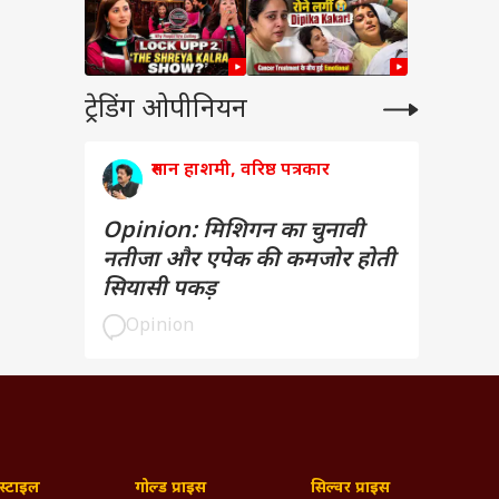
ट्रेडिंग ओपीनियन
रुमान हाशमी, वरिष्ठ पत्रकार
Opinion: मिशिगन का चुनावी
नतीजा और एपेक की कमजोर होती
सियासी पकड़
Opinion
्टाइल
गोल्ड प्राइस
सिल्वर प्राइस