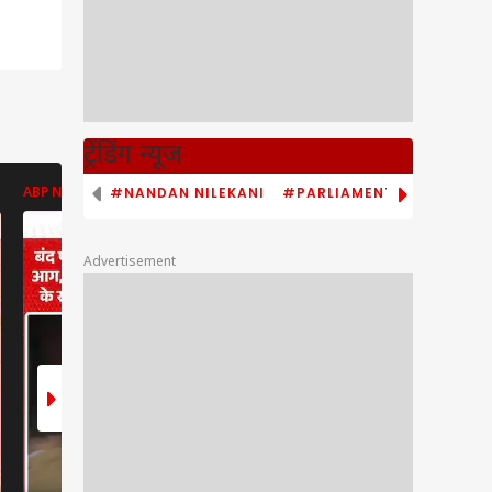
ट्रेंडिंग न्यूज
#NANDAN NILEKANI
#PARLIAMENT MONSOON S
ABP NEWS
ABP NEWS
ABP NEWS
Advertisement