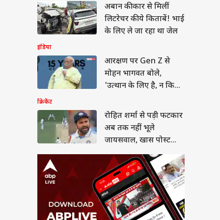
अबान की कार से मिलीं
त शर्मा से पड़ी फटकार
तक नहीं भूले
लिटरेचर की ये किताबें! भाई
सवाल, खास पोस्ट शेयर
ल नॉलेज
के लिए ले जा रहा था जेल
लिए मजे
इंडिया
आरक्षण पर Gen Z से
मोहन भागवत बोले,
 में कौन विदेशी चंदा ले
'उत्थान के लिए है, न कि
 है, कौन नहीं? जानें
कोई...'
क्रिकेट
म
रोहित शर्मा से पड़ी फटकार
अब तक नहीं भूले
जायसवाल, खास पोस्ट
शेयर कर लिए मजे