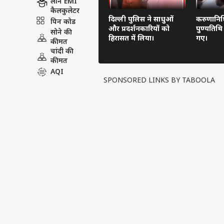
लोन EMI
कैलकुलेटर
दिल्ली पुलिस ने साधुओं
करुणानिध
पिन कोड
और प्रदर्शनकारियों को
पुण्यतिथि
सोने की
हिरासत में लिया।
गए।
कीमत
चांदी की
कीमत
AQI
SPONSORED LINKS BY TABOOLA