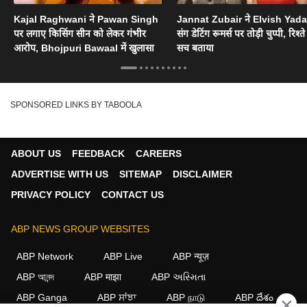
Kajal Raghwani ने Pawan Singh
Jannat Zubair ने Elvish Yad
पर लगाए किसिंग सीन को लेकर गंभीर
संग डेटिंग रूमर्स पर तोड़ी चुप्पी, रिश्त
आरोप, Bhojpuri Bawaal में खुलासा
सच बताया
SPONSORED LINKS BY TABOOLA
ABOUT US
FEEDBACK
CAREERS
ADVERTISE WITH US
SITEMAP
DISCLAIMER
PRIVACY POLICY
CONTACT US
ABP NEWS GROUP WEBSITES
ABP Network
ABP Live
ABP न्यूज़
ABP আনন্দ
ABP माझा
ABP અસ્મિતા
ABP Ganga
ABP ਸਾਂਝਾ
ABP நாடு
ABP దేశం
×