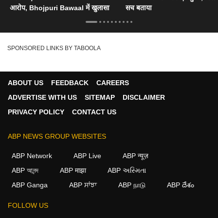
आरोप, Bhojpuri Bawaal में खुलासा
सच बताया
SPONSORED LINKS BY TABOOLA
ABOUT US
FEEDBACK
CAREERS
ADVERTISE WITH US
SITEMAP
DISCLAIMER
PRIVACY POLICY
CONTACT US
ABP NEWS GROUP WEBSITES
ABP Network
ABP Live
ABP न्यूज़
ABP আনন্দ
ABP माझा
ABP અસ્મિતા
ABP Ganga
ABP ਸਾਂਝਾ
ABP நாடு
ABP దేశం
×
FOLLOW US
We use cookies to improve your experience, analyze
traffic, and personalize content. By clicking "Allow", you