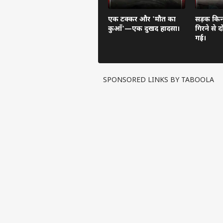
एक टक्कर और 'मौत का
सड़क किनार
कुआँ'—एक दुखद हादसा।
गिरने से 
गई।
SPONSORED LINKS BY TABOOLA