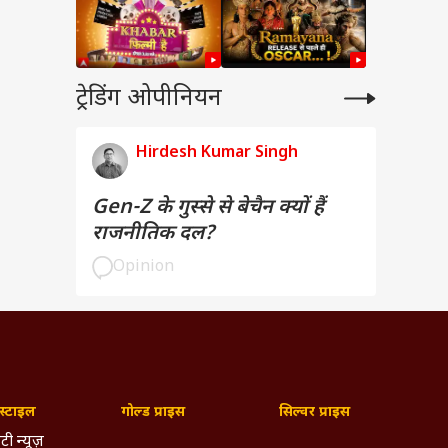
ट्रेडिंग ओपीनियन
Hirdesh Kumar Singh
Gen-Z के गुस्से से बेचैन क्यों हैं
राजनीतिक दल?
Opinion
्टाइल
गोल्ड प्राइस
सिल्वर प्राइस
टी न्यूज़