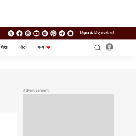
विज्ञापन के लिए संपर्क करें
शिक्षा
ऑटो
अन्य
बिजनेस
लाइफस्टाइल
पर्सनल फाइनेंस
स्वास्थ्य
स्टॉक मार्केट
ट्रैवल
म्यूचुअल फंड्स
फूड
क्रिप्टो
फैशन
आईपीओ
Health and Fitness
Advertisement
फोटो गैलरी
जनरल नॉलेज
वीडियो