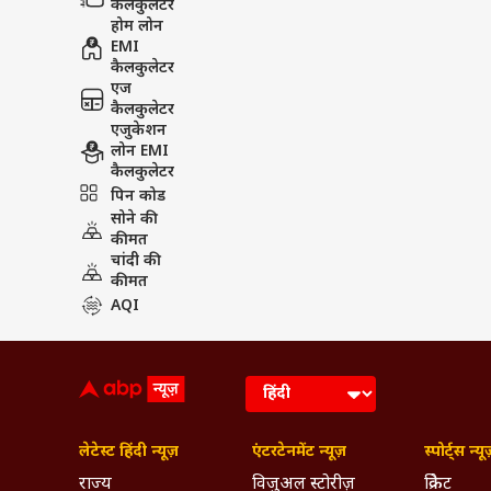
कैलकुलेटर
होम लोन
EMI
कैलकुलेटर
एज
कैलकुलेटर
एजुकेशन
लोन EMI
कैलकुलेटर
पिन कोड
सोने की
कीमत
चांदी की
कीमत
AQI
लेटेस्ट हिंदी न्यूज़
एंटरटेनमेंट न्यूज़
स्पोर्ट्स न्यू
राज्य
विजुअल स्टोरीज़
क्रिकेट