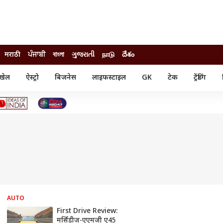
मराठी
ਪੰਜਾਬੀ
বাংলা
ગુજરાતી
நாடு
దేశం
खेल
ऐस्ट्रो
बिजनेस
लाइफस्टाइल
GK
टेक
ट्रेंडिंग
ंजन
ऑटो
खेल
ुड
कार
क्रिकेट
री सिनेमा
टेक्नोलॉजी
शिक्षा
ल सिनेमा
मोबाइल
रिजल्ट
्रिटीज
चैटजीपीटी
नौकरी
ी
गैजेट
वेब स्टोरीज
यूटिलिटी न्यूज़
कल्चर
फैक्ट चेक
AUTO
First Drive Review:
मर्सिडीज-एएमजी ए45