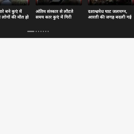
े बने कुएं में
अंतिम संस्कार से लौटते
दशाश्वमेध घाट जलमग्न,
दो लोगों की मौत हो
समय कार कुएं में गिरी
आरती की जगह बदली गई