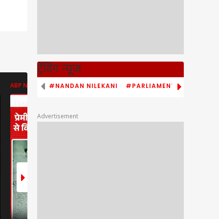
ट्रेंडिंग न्यूज
#NANDAN NILEKANI
#PARLIAMENT MONSOON S
ABP NEWS
ENT LIVE
ENT LIVE
Advertisement