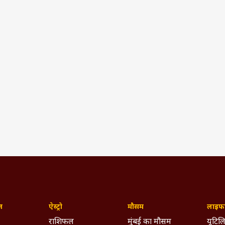
ज़
ऐस्ट्रो
मौसम
लाइफस
राशिफल
मुंबई का मौसम
यूटिलि