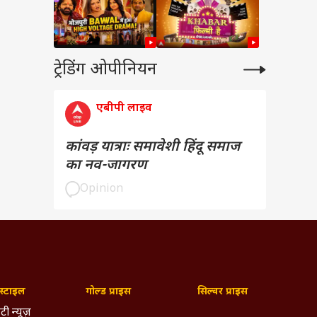
ट्रेडिंग ओपीनियन
एबीपी लाइव
कांवड़ यात्राः समावेशी हिंदू समाज
का नव-जागरण
Opinion
्टाइल
गोल्ड प्राइस
सिल्वर प्राइस
टी न्यूज़