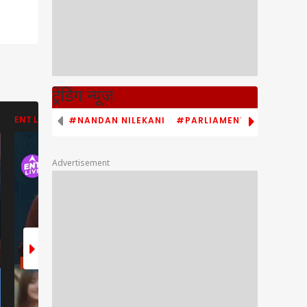
ट्रेंडिंग न्यूज
#NANDAN NILEKANI
#PARLIAMENT MONSOON S
ENT LIVE
ENT LIVE
ABP NEWS
Advertisement