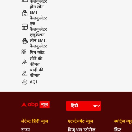
कैलकुलेटर
होम लोन
EMI
कैलकुलेटर
एज
कैलकुलेटर
एजुकेशन
लोन EMI
कैलकुलेटर
पिन कोड
सोने की
कीमत
चांदी की
कीमत
AQI
लेटेस्ट हिंदी न्यूज़
एंटरटेनमेंट न्यूज़
स्पोर्ट्स न्यू
राज्य
विजुअल स्टोरीज़
क्रिकेट