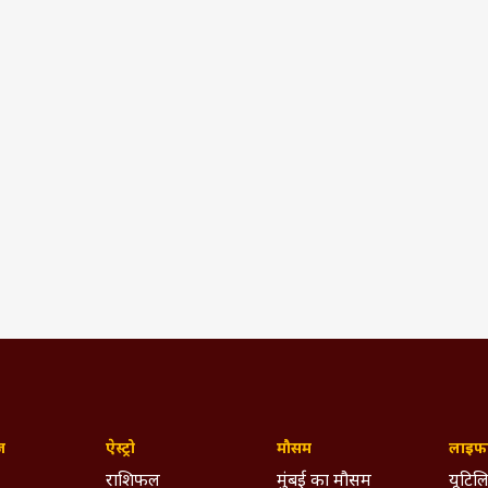
ज़
ऐस्ट्रो
मौसम
लाइफस
राशिफल
मुंबई का मौसम
यूटिलि