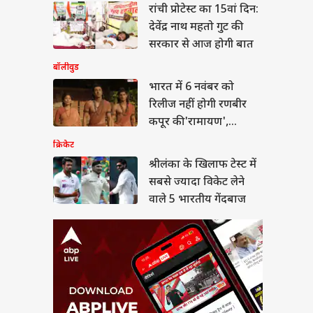
लंका के खिलाफ टेस्ट में
रांची प्रोटेस्ट का 15वां दिन:
 ज्यादा विकेट लेने वाले
देवेंद्र नाथ महतो गुट की
रतीय गेंदबाज
ा
सरकार से आज होगी बात
बॉलीवुड
भारत में 6 नवंबर को
रिलीज नहीं होगी रणबीर
में सिर्फ 5.67% स्कूलों
कपूर की 'रामायण',
पहली से 12वीं तक की
ई, सरकार ने दी
प्रोड्यूसर ने बताई चौंकाने
क्रिकेट
कारी
वाली वजह
श्रीलंका के खिलाफ टेस्ट में
सबसे ज्यादा विकेट लेने
वाले 5 भारतीय गेंदबाज