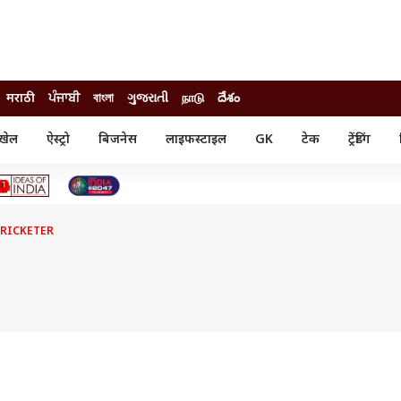
मराठी
ਪੰਜਾਬੀ
বাংলা
ગુજરાતી
நாடு
దేశం
खेल
ऐस्ट्रो
बिजनेस
लाइफस्टाइल
GK
टेक
ट्रेंडिंग
ंजन
ऑटो
खेल
ुड
कार
क्रिकेट
री सिनेमा
टेक्नोलॉजी
शिक्षा
ल सिनेमा
CRICKETER
मोबाइल
रिजल्ट
्रिटीज
चैटजीपीटी
नौकरी
ी
गैजेट
वेब स्टोरीज
यूटिलिटी न्यूज़
कल्चर
फैक्ट चेक