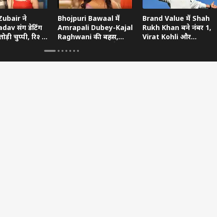
ubair ने
Bhojpuri Bawaal में
Brand Value में Shah
dav संग डेटिंग
Amrapali Dubey-Kajal
Rukh Khan बने नंबर 1,
ोड़ी चुप्पी, रिश्ते
Raghwani की बहस,
Virat Kohli और
ताया
Pawan Singh गुस्से में
Ranveer Singh को छोड़ा
छोड़ गए शो
पीछे