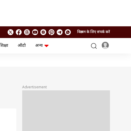
विज्ञापन के लिए संपर्क करें
शिक्षा
ऑटो
अन्य
बिजनेस
लाइफस्टाइल
पर्सनल फाइनेंस
स्वास्थ्य
स्टॉक मार्केट
ट्रैवल
म्यूचुअल फंड्स
फूड
क्रिप्टो
फैशन
आईपीओ
Health and Fitness
Advertisement
फोटो गैलरी
जनरल नॉलेज
वीडियो