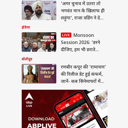
ीर कपूर की 'रामायण'
'अगर चुनाव में उतरा तो
िलीज डेट हुई कंफर्म,
भगवंत मान के खिलाफ ही
ं- कब सिनेमाघरों में देगी
या
तक
लड़ूंगा', राजा वडिंग ने दे
दिया चैलेंज
इंडिया
Monsoon
Session 2026: 'डरने
 NEET-UG में ‘टू-स्टेज
दीजिए, हम भी डराते
मूला’ से पेपर लीक पर
गी लगाम?
रहेंगे...' संसद सत्र शुरू होने
बॉलीवुड
से पहले बोले पवन खेड़ा
रणबीर कपूर की 'रामायण'
की रिलीज डेट हुई कंफर्म,
जानें- कब सिनेमाघरों में
देगी दस्तक