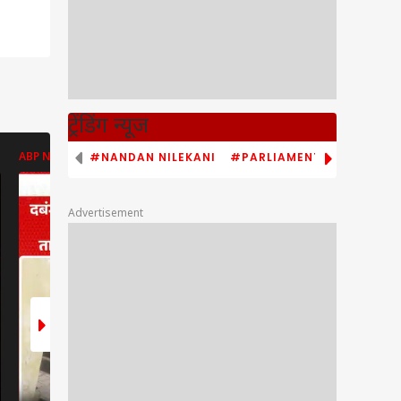
ट्रेंडिंग न्यूज
#NANDAN NILEKANI
#PARLIAMENT MONSOON S
ABP NEWS
ABP NEWS
ABP NEWS
Advertisement