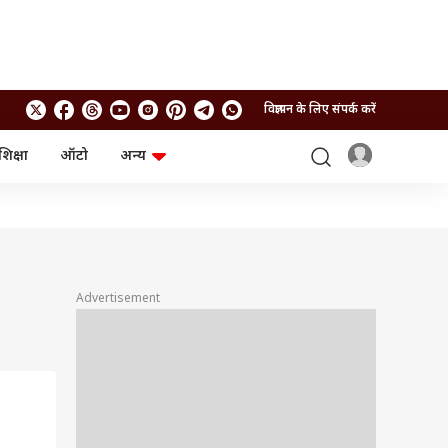
विज्ञापन के लिए संपर्क करें
शिक्षा
ऑटो
अन्य
बिजनेस
लाइफस्टाइल
पर्सनल फाइनेंस
स्वास्थ्य
स्टॉक मार्केट
ट्रैवल
म्यूचुअल फंड्स
फूड
क्रिप्टो
फैशन
आईपीओ
Health and Fitness
Advertisement
फोटो गैलरी
जनरल नॉलेज
वीडियो