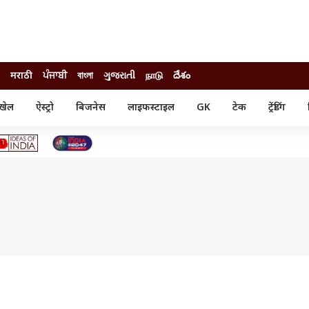
मराठी
ਪੰਜਾਬੀ
বাংলা
ગુજરાતી
நாடு
దేశం
खेल
ऐस्ट्रो
बिजनेस
लाइफस्टाइल
GK
टेक
ट्रेंडिंग
ंजन
ऑटो
खेल
ुड
कार
क्रिकेट
री सिनेमा
टेक्नोलॉजी
शिक्षा
ल सिनेमा
मोबाइल
रिजल्ट
्रिटीज
चैटजीपीटी
नौकरी
ी
गैजेट
वेब स्टोरीज
यूटिलिटी न्यूज़
कल्चर
फैक्ट चेक