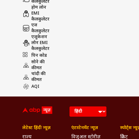
कैलकुलेटर
होम लोन
EMI
कैलकुलेटर
एज
कैलकुलेटर
एजुकेशन
लोन EMI
कैलकुलेटर
पिन कोड
सोने की
कीमत
चांदी की
कीमत
AQI
लेटेस्ट हिंदी न्यूज़
एंटरटेनमेंट न्यूज़
स्पोर्ट्स न्यू
राज्य
विजुअल स्टोरीज़
क्रिकेट