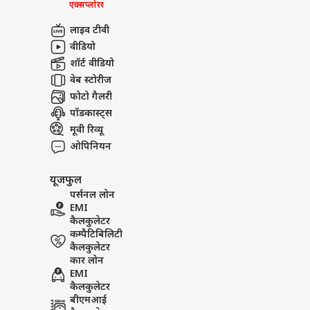
एक्सप्लोरर
लाइव टीवी
वीडियो
शॉर्ट वीडियो
वेब स्टोरीज
फोटो गैलरी
पॉडकास्ट्स
मूवी रिव्यू
ओपिनियन
यूजफुल
पर्सनल लोन
EMI
कैलकुलेटर
कम्पैटिबिलिटी
कैलकुलेटर
कार लोन
EMI
कैलकुलेटर
बीएमआई