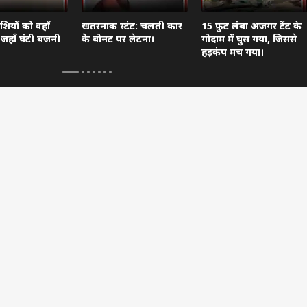
ेशियों को वहाँ
खतरनाक स्टंट: चलती कार
15 फ़ुट लंबा अजगर टेंट के
ैं जहाँ घंटी बजनी
के बोनट पर लेटना।
गोदाम में घुस गया, जिससे
हड़कंप मच गया।