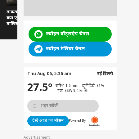
ताकतवर लोगों की बर्बरता:
दिल्ली में छात्रों का प्यार,
केदारनाथ मार्
क्या एक बुजुर्ग व्यक्ति को
रांची में खामोशी?
अफरातफरी
तालिबान जैसी सज़ा दी गई?
ज्वॉइन वॉट्सऐप चैनल
ज्वॉइन टेलिग्राम चैनल
Thu Aug 06, 5:36 am
नई दिल्ली
27.5°
बारिश: 1.6 mm ह्यूमिडिटी: 91%
हवा: SSW 9.4 km/h
देखें आज का मौसम
Powered By:
Advertisement