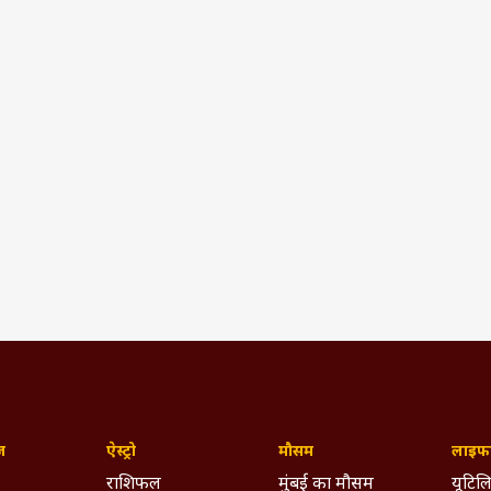
ज़
ऐस्ट्रो
मौसम
लाइफस
राशिफल
मुंबई का मौसम
यूटिलि