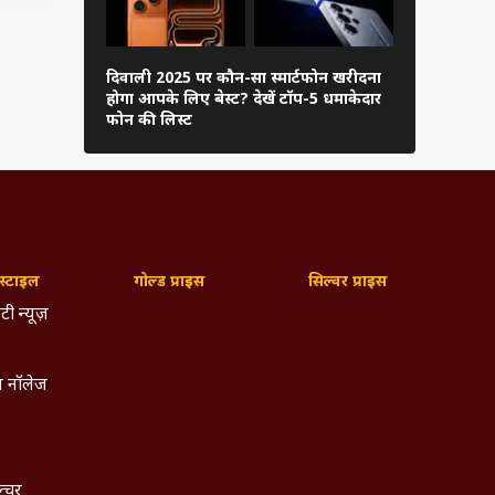
ो जान
दिवाली 2025 पर कौन-सा स्मार्टफोन खरीदना
ये 5 एंड्रॉ
होगा आपके लिए बेस्ट? देखें टॉप-5 धमाकेदार
देते हैं कड़ी
फोन की लिस्ट
भी है स्टाइ
्टाइल
गोल्ड प्राइस
सिल्वर प्राइस
टी न्यूज़
 नॉलेज
ल्चर