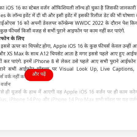
ा
दिल्ली NCR
विश्व
फ़ुट
ा iOS 16 का स्टेबल वर्जन ऑफिशियली लॉन्च हो चुका है जिसकी जानकारी
के लॉन्च इवेंट में दी थी और इसी इवेंट में इसकी रिलीज डेट की भी घोषणा 
यर आईओएस 16 को अपनी डेवलपर कॉन्फ्रेन्स WWDC 2022 के दौरान पेश कि
 कुछ फीचर्स किसी वजह से सभी पुराने आइफोन पर काम नहीं कर पाएंगे.
आइफोन के लिए
-Z पर मोहन भागवत
दिल्ली में आज भी बारिश,
मत देखिए US का सपना!
आसम
इससे ऊपर का चिपसेट होगा, Apple iOS 16 के कुछ फीचर्स केवल उन्हीं
 हैं अंधा भरोसा, बोले-
जगह-जगह जलभराव, IMD
ट्रंप ने तोड़ा भारतीयों का
24 
 और XS Max के साथ A12 चिपसेट आता है मगर इससे पहले आए हुए आईफ
कभी भी...'
ी
ने जारी किया येलो अलर्ट
राज्य
दिल! 62 फीसदी गिरावट
जनरल नॉलेज
मौत
शिक्ष
ीं कर पाएंगे. इनमें iPhone 8 से लेकर उसे पहले आए सभी पुराने आईफो
कम Visa दिए
पुराने सभी आईफोन मॉडल्स पर Visual Look Up, Live Captions,
और पढ़ें
र्क नहीं करेंगे.
 वर्जन
े ही यूजर्स के हाथ में आएगी वह Apple iOS 16 वर्जन पर ही काम करे
Releases: फ्राइडे
अयोध्या सीट पर 1967 से
कुर्सी पर तौलिया से कैसे
महार
ओटीटी पर साउथ की 7
2022 तक किस पार्टी का
बढ़ती है शान, क्या कहीं और
काउं
Plus, iPhone 14 Pro और iPhone 14 Pro Max सभी मॉडल पर यह वर्ज
मों का धमाका, लिस्ट में
रहा दबदबा, पढ़िए इतिहास
ऐसा होता है?
शुरू,
ं की यह नया सॉफ्टवेयर इन मॉडल्स पर भी काम कर सकेगा, जो हैं; Apple 
िन' समेत और कौन
Phone 11 Series, iPhone XS, iPhone XS Max, iPhone XR, iPho
e SE (2nd-जेन और 3rd-जेन).
ंस्टाग्राम पर भी मिलेगा Repost का ऑप्शन, जानिए किस तरह काम 