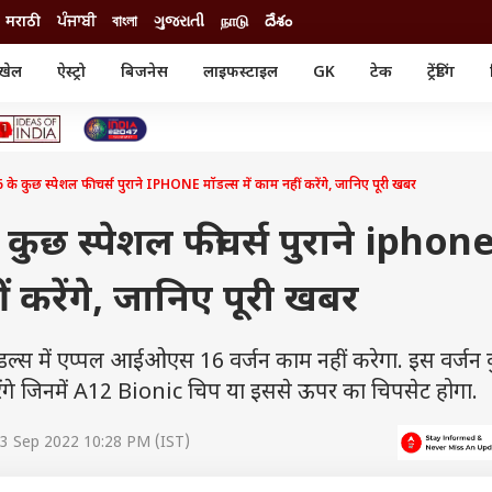
मराठी
ਪੰਜਾਬੀ
বাংলা
ગુજરાતી
நாடு
దేశం
खेल
ऐस्ट्रो
बिजनेस
लाइफस्टाइल
GK
टेक
ट्रेंडिंग
ंजन
ऑटो
खेल
ुड
कार
क्रिकेट
री सिनेमा
टेक्नोलॉजी
शिक्षा
ल सिनेमा
े कुछ स्पेशल फीचर्स पुराने IPHONE मॉडल्स में काम नहीं करेंगे, जानिए पूरी खबर
मोबाइल
रिजल्ट
्रिटीज
चैटजीपीटी
नौकरी
ी
कुछ स्पेशल फीचर्स पुराने iphon
गैजेट
वेब स्टोरीज
ं करेंगे, जानिए पूरी खबर
यूटिलिटी न्यूज़
कल्चर
फैक्ट चेक
ल्स में एप्पल आईओएस 16 वर्जन काम नहीं करेगा. इस वर्जन
करेंगे जिनमें A12 Bionic चिप या इससे ऊपर का चिपसेट होगा.
3 Sep 2022 10:28 PM (IST)