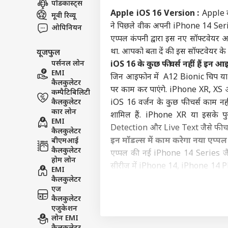
पॉडकास्ट्स
इंडिय
Apple iOS 16 Version :
Apple क
मूवी रिव्यू
एडवर्टाइज विथ अस
ने पिछले वीक अपनी iPhone 14 Series 
ओपिनियन
प्राइवेसी पॉलिसी
एप्पल कंपनी द्वारा इस नए सॉफ्टवे
था. आपको बता दें की इस सॉफ्टवेयर के
यूजफुल
कॉन्टैक्ट अस
पर्सनल लोन
iOS 16 के कुछ फीचर्स नहीं हैं इन 
सेंड फीडबैक
EMI
Gen
जिन आइफोन में A12 Bionic चिप या 
कैलकुलेटर
अबाउट अस
करते
पर काम कर पाएंगे. iPhone XR, XS
कम्पैटिबिलिटी
'वो 
ओटीट
करियर्स
कैलकुलेटर
iOS 16 वर्जन के कुछ फीचर्स काम नह
कार लोन
शामिल हैं. iPhone XR या इसके 
EMI
Detection और Live Text जैसे फीचर्स व
कैलकुलेटर
इन मॉडल्स में काम करेगा नया एप्पल
बीएमआई
कैलकुलेटर
एप्पल की नई iPhone 14 Series जैस
OTT 
होम लोन
को 
सीरीज में iPhone 14, iPhone 14 
EMI
LOGIN
फिल्
कर पायेगा. इसी के साथ आपको बता दे
कैलकुलेटर
'लेन
एज
13 Series, iPhone 12 Series, i
कैलकुलेटर
iPhone 8, iPhone 8 Plus, iPhon
एजुकेशन
Instagram New Feature में अब इ
लोन EMI