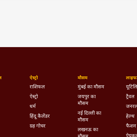
 Flipkart बिग बिलियन डेज़ सेल 2022 इस दिन होगी शुरू, ऑफर्स क
IST)
ywhere - Download ABPLIVE on
Android
and
iOS
now!
ज़
ऐस्ट्रो
मौसम
लाइफस
राशिफल
मुंबई का मौसम
यूटिलि
ऐस्ट्रो
जयपुर का
ट्रैवल
मौसम
धर्म
जनरल
नई दिल्ली का
हिंदू कैलेंडर
हेल्थ
मौसम
ग्रह गोचर
फैशन
लखनऊ का
ऐग्रक
मौसम