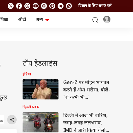
विज्ञापन के लिए संपर्क करें
शिक्षा
ऑटो
अन्य
बिजनेस
लाइफस्टाइल
पर्सनल फाइनेंस
स्वास्थ्य
स्टॉक मार्केट
ट्रैवल
म्यूचुअल फंड्स
फूड
क्रिप्टो
फैशन
आईपीओ
Health and Fitness
टॉप हेडलाइंस
e
फोटो गैलरी
जनरल नॉलेज
इंडिया
Gen-Z पर मोहन भागवत
वीडियो
करते हैं अंधा भरोसा, बोले-
 कुछ
'वो कभी भी...'
दिल्ली NCR
दिल्ली में आज भी बारिश,
जगह-जगह जलभराव,
IMD ने जारी किया येलो