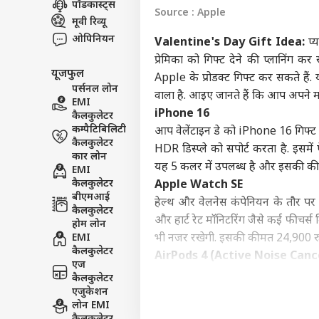
पॉडकास्ट्स
Source : Apple
इंडिय
मूवी रिव्यू
एडवर्टाइज विथ अस
ओपिनियन
Valentine's Day Gift Idea:
प्य
प्राइवेसी पॉलिसी
प्रेमिका को गिफ्ट देने की प्लानिंग
यूजफुल
कॉन्टैक्ट अस
Apple के प्रोडक्ट गिफ्ट कर सकते हैं.
पर्सनल लोन
सेंड फीडबैक
वाला है. आइए जानते हैं कि आप अपने महब
EMI
नेतन
iPhone 16
कैलकुलेटर
अबाउट अस
को क
कम्पैटिबिलिटी
आप वेलेंटाइन डे को iPhone 16 गिफ्ट क
मंत्
ओटीट
करियर्स
कैलकुलेटर
HDR डिस्प्ले को सपोर्ट करता है. इसमे
कार लोन
यह 5 कलर में उपलब्ध है और इसकी कीमत
EMI
कैलकुलेटर
Apple Watch SE
बीएमआई
हेल्थ और वेलनेस कंपेनियन के तौर पर 
कैलकुलेटर
कंगन
और हार्ट रेट मॉनिटरिंग जैसे कई फीचर्स
होम लोन
विधा
EMI
भी नजर रखेगी. इसकी कीमत 24,900 रुपय
LOGIN
कंफर
कैलकुलेटर
AirPods 4 (Active Noise Canc
सकते 
एज
अगर आपका वेलेंटाइन म्यूजिक का शौक
कैलकुलेटर
इस दिन को और खास बना सकते हैं. कंपनी
एजुकेशन
लोन EMI
फीचर्स मिलते हैं. इसके लिए आपको 17,90