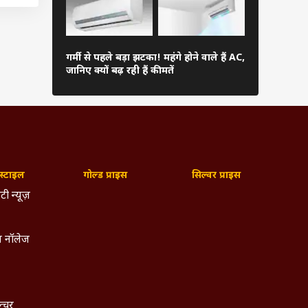
ियो को
ंट्रोल
सावधान! मोब
गर्मी से पहले बड़ा झटका! महंगे होने वाले हैं AC,
हो सकता है 
जानिए क्यों बढ़ रही हैं कीमतें
रखना चाहिए 
 दमदार
ी कीमत
मदद से
दिक्कत
्टाइल
गोल्ड प्राइस
सिल्वर प्राइस
टी न्यूज़
 नॉलेज
ल्चर