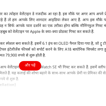
ा
उत्तर प्रदेश और उत्तराखंड
क्रिकेट
हेल्थ
ार का त्योहार वेलेंटाइन डे नजदीक आ रहा है. इस मौके पर अगर आप अपने प्र
 कर रहे हैं तो हम आपके लिए शानदार आइडिया लेकर आए हैं. आप इस मौके पर 
 यह न सिर्फ आपके प्यार दर्शाने का एक तरीका होगा बल्कि मीनिंगफुल गिफ्ट भ
ूब को वेलेंटाइन पर Apple के क्या-क्या प्रोडक्ट गिफ्ट कर सकते हैं.
्याहू ने अचानक PM मोदी
UP चुनाव से पहले RLD में
श्रीलंका के खिलाफ टेस्ट में
कैंस
्यों किया फोन? विदेश
बड़ा बदलाव, ऐश्वर्य राज सिंह
सबसे ज्यादा विकेट लेने वाले
सकता
र स्पेशल बना सकते हैं. इसमें 6.1 इंच का OLED पैनल दिया गया है, जो ट्रू 
रालय ने बताया
ी
बने प्रदेश अध्यक्ष
इंडिया
5 भारतीय गेंदबाज
इंडिया
रोज 
इंडि
सच
ं ऐपल इंटेलीजेंस फीचर्स को सपोर्ट करने के लिए A18 बायोनिक चिपसेट लगा ह
 79,900 रुपये से शुरू होती है.
और पढ़ें
आप वेलेंटाइन डे पर Apple Watch SE भी गिफ्ट कर सकते हैं. इसमें स्लीप ट्
ा रनौत की 'भारत भाग्य
CJP प्रदर्शन पर विवादित
पीएम मोदी की बैठक में
FCR
 मिलते हैं. यह कलाई की शोभा बढ़ाने के साथ-साथ आपके प्रेमी या प्रेमिका की स
ता' की ओटीटी रिलीज
टिप्पणी का बड़ा असर, हटाए
पहली पंक्ति में सयानी घोष,
टिप्
े से शुरू है.
्म, जानें कब-कहां देख
गए अमृतसर के पुलिस
यूसुफ पठान पर तस्वीर साफ
हमा
ellation)
हैं
कमिश्नर
ीन हैं तो इससे बेहतर गिफ्ट नहीं हो सकता. आप AirPods 4 गिफ्ट कर उस
 के इस प्रोडक्ट में पर्सनलाइज्ड स्पेटियल ऑडियो और डायनामिक हेड ट्रेकिं
0 रुपये चुकाने होंगे.