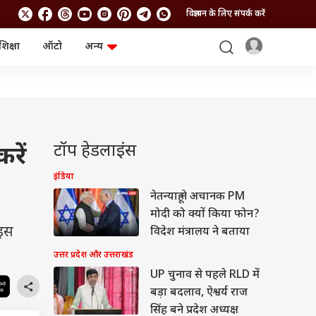
विज्ञापन के लिए संपर्क करें
शिक्षा
ऑटो
अन्य
बिजनेस
लाइफस्टाइल
पर्सनल फाइनेंस
स्वास्थ्य
स्टॉक मार्केट
ट्रैवल
म्यूचुअल फंड्स
फूड
क्रिप्टो
फैशन
आईपीओ
Health and Fitness
टॉप हेडलाइंस
रें
फोटो गैलरी
जनरल नॉलेज
इंडिया
नेतन्याहू ने अचानक PM
वीडियो
मोदी को क्यों किया फोन?
 इस
विदेश मंत्रालय ने बताया
उत्तर प्रदेश और उत्तराखंड
UP चुनाव से पहले RLD में
बड़ा बदलाव, ऐश्वर्य राज
सिंह बने प्रदेश अध्यक्ष