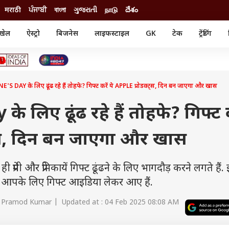
मराठी
ਪੰਜਾਬੀ
বাংলা
ગુજરાતી
நாடு
దేశం
खेल
ऐस्ट्रो
बिजनेस
लाइफस्टाइल
GK
टेक
ट्रेंडिंग
ंजन
ऑटो
खेल
ुड
कार
क्रिकेट
री सिनेमा
टेक्नोलॉजी
शिक्षा
ल सिनेमा
S DAY के लिए ढूंढ रहे हैं तोहफे? गिफ्ट करें ये APPLE प्रोडक्ट्स, दिन बन जाएगा और खास
मोबाइल
रिजल्ट
्रिटीज
चैटजीपीटी
नौकरी
ी
 लिए ढूंढ रहे हैं तोहफे? गिफ्ट क
गैजेट
वेब स्टोरीज
ट्स, दिन बन जाएगा और खास
यूटिलिटी न्यूज़
कल्चर
फैक्ट चेक
मी और प्रेमिकायें गिफ्ट ढूंढने के लिए भागदौड़ करने लगते हैं.
 आपके लिए गिफ्ट आइडिया लेकर आए हैं.
 Pramod Kumar | Updated at : 04 Feb 2025 08:08 AM