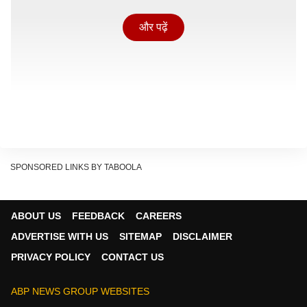
और पढ़ें
SPONSORED LINKS BY TABOOLA
ABOUT US
FEEDBACK
CAREERS
ADVERTISE WITH US
SITEMAP
DISCLAIMER
क्या है पूरा मामला?
PRIVACY POLICY
CONTACT US
14 अक्टूबर 2015 की घटना: फरीदकोट जिले के कोटकपूरा और
बेहबल कलां में गुरु ग्रंथ साहिब की बेअदबी के खिलाफ शांतिपूर्ण
ABP NEWS GROUP WEBSITES