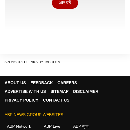
और पढ़ें
SPONSORED LINKS BY TABOOLA
ABOUT US
FEEDBACK
CAREERS
सबसे ज्यादा 3,95,856 मतदाता कांगड़ा जिले में हैं. मंडी में
ADVERTISE WITH US
SITEMAP
DISCLAIMER
2,72,181 और शिमला में 1,74,514 मतदाता हैं. सबसे कम
PRIVACY POLICY
CONTACT US
8,875 मतदाता लाहौल-स्पीति में हैं. आयोग ने कहा कि स्वतंत्र,
निष्पक्ष और शांतिपूर्ण चुनाव के लिए सभी इंतजाम किये गए हैं.
ABP NEWS GROUP WEBSITES
चंबा की समवाल पंचायत में दोबारा होंगे मतदान
ABP Network
ABP Live
ABP न्यूज़
Continues below advertisement