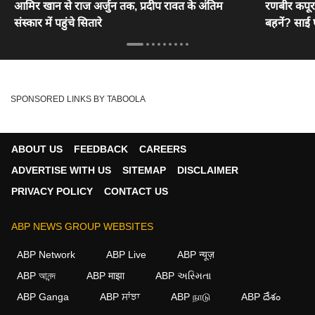
आमिर खान से राज अर्जुन तक, प्रदीप रावत के अंतिम
रणबीर कपूर 
संस्कार में पहुंचे सितारे
बहनें? साई 
SPONSORED LINKS BY TABOOLA
ABOUT US
FEEDBACK
CAREERS
ADVERTISE WITH US
SITEMAP
DISCLAIMER
PRIVACY POLICY
CONTACT US
ABP NEWS GROUP WEBSITES
ABP Network
ABP Live
ABP न्यूज़
ABP আনন্দ
ABP माझा
ABP અસ્મિતા
ABP Ganga
ABP ਸਾਂਝਾ
ABP நாடு
ABP దేశం