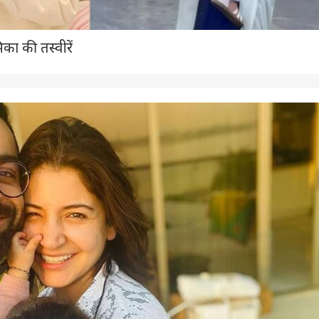
िका की तस्वीरें
 कार्नर
 आर्टिकल्स
टॉप रील्स
ा
झारखंड
इंडिया
बॉली