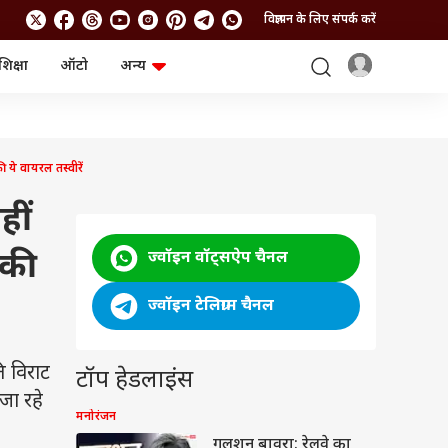
विज्ञापन के लिए संपर्क करें
शिक्षा
ऑटो
अन्य
बिजनेस
लाइफस्टाइल
पर्सनल फाइनेंस
स्वास्थ्य
स्टॉक मार्केट
ट्रैवल
म्यूचुअल फंड्स
फूड
ये वायरल तस्वीरें
क्रिप्टो
फैशन
आईपीओ
Health and Fitness
ीं
फोटो गैलरी
जनरल नॉलेज
 की
ज्वॉइन वॉट्सऐप चैनल
वीडियो
ज्वॉइन टेलिग्राम चैनल
ि विराट
टॉप हेडलाइंस
जा रहे
मनोरंजन
गुलशन बावरा: रेलवे का