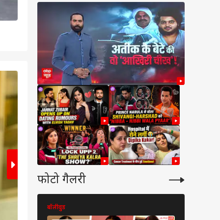
2
/7
फोटो गैलरी
बॉलीवुड
बॉलीवुड
वुड