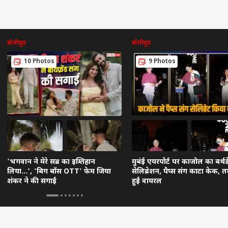
बॉलीवुड
बॉलीवुड
10 Photos
9 Photos
'भगवान ने मेरे सब्र का इम्तिहान
मुबंई एयरपोर्ट पर काजोल का बर्थड
लिया...', 'बिग बॉस OTT' फेम जिया
सेलिब्रेशन, पैप्स संग काटा केक, तस्
शंकर ने की सगाई
हुईं वायरल