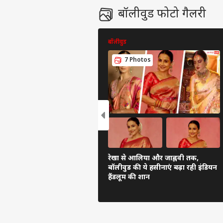
बॉलीवुड फोटो गैलरी
बॉलीवुड
7 Photos
रेखा से आलिया और जाह्नवी तक,
बॉलीवुड की ये हसीनाएं बढ़ा रही इंडियन
हैंडलूम की शान