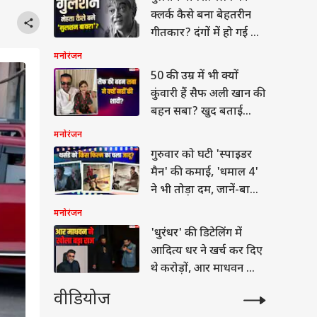
क्लर्क कैसे बना बेहतरीन
गीतकार? दंगों में हो गई थी
पैरेंट्स की हत्या
मनोरंजन
50 की उम्र में भी क्यों
कुंवारी हैं सैफ अली खान की
बहन सबा? खुद बताई
वजह
मनोरंजन
गुरुवार को घटी 'स्पाइडर
मैन' की कमाई, 'धमाल 4'
ने भी तोड़ा दम, जानें-बाकी
फिल्मों का हाल
मनोरंजन
'धुरंधर' की डिटेलिंग में
आदित्य धर ने खर्च कर दिए
थे करोड़ों, आर माधवन का
खुलासा
वीडियोज