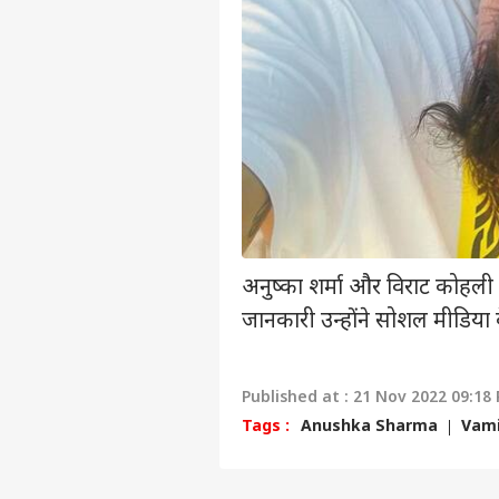
एडवर्टाइज विथ अस
प्राइवेसी पॉलिसी
कॉन्टैक्ट अस
सेंड फीडबैक
तृषा
अबाउट अस
उदयन
दिया
आईप
करियर्स
राजनी
अनुष्का शर्मा और विराट कोहली
चेन्
जानकारी उन्होंने सोशल मीडिया
करेंग
LOGIN
करोड़
मिले
Published at : 21 Nov 2022 09:18
Tags :
Anushka Sharma
Vami