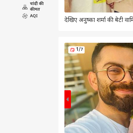
चांदी की
कीमत
AQI
देखिए अनुष्का शर्मा की बेटी वाम
1
/7
पर्सनल
टॉप
हॅलो गेस्ट
इंडिय