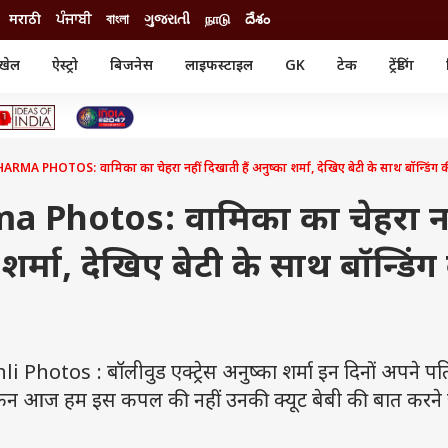
मराठी
ਪੰਜਾਬੀ
বাংলা
ગુજરાતી
நாடு
దేశం
खेल
ऐस्ट्रो
बिजनेस
लाइफस्टाइल
GK
टेक
ट्रेंडिंग
ंजन
ऑटो
खेल
ुड
कार
क्रिकेट
री सिनेमा
टेक्नोलॉजी
शिक्षा
ल सिनेमा
 PHOTOS: वामिका का चेहरा नहीं दिखाती हैं अनुष्का शर्मा, देखिए बेटी के साथ बॉन्डिंग की 
मोबाइल
रिजल्ट
्रिटीज
चैटजीपीटी
नौकरी
ी
 Photos: वामिका का चेहरा नह
गैजेट
वेब स्टोरीज
 शर्मा, देखिए बेटी के साथ बॉन्डिंग
यूटिलिटी न्यूज़
कल्चर
फैक्ट चेक
tos : बॉलीवुड एक्ट्रेस अनुष्का शर्मा इन दिनों अपने पत
 लेकिन आज हम इस कपल की नहीं उनकी क्यूट बेबी की बात करने 