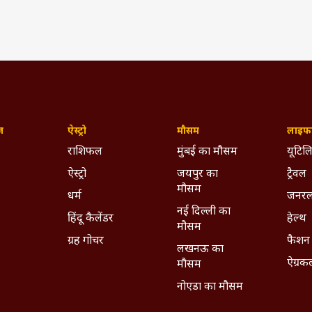
ज़
ऐस्ट्रो
मौसम
लाइफस
राशिफल
मुंबई का मौसम
यूटिलि
ऐस्ट्रो
जयपुर का
ट्रैवल
मौसम
धर्म
जनरल
नई दिल्ली का
हिंदू कैलेंडर
हेल्थ
मौसम
ग्रह गोचर
फैशन
लखनऊ का
ऐग्रक
मौसम
नोएडा का मौसम