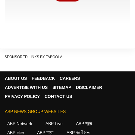
SPONSORED LINKS BY TABOOLA
सीतारमण ने आरोप लगाया कि राहुल गांधी कोविड-19 वैश्विक
महामारी और पश्चिम एशिया में संघर्ष जैसे बड़े संकटों के दौरान भी
ABOUT US
FEEDBACK
CAREERS
भारत की उपलब्धियों को ‘‘नजरअंदाज’’ करते हैं. उन्होंने कहा कि देश
ADVERTISE WITH US
SITEMAP
DISCLAIMER
के सामने ऐसा कोई संकट नहीं है, जैसा राहुल गांधी पेश कर रहे हैं.
PRIVACY POLICY
CONTACT US
ABP NEWS GROUP WEBSITES
ABP Network
ABP Live
ABP न्यूज़
ABP আনন্দ
ABP माझा
ABP અસ્મિતા