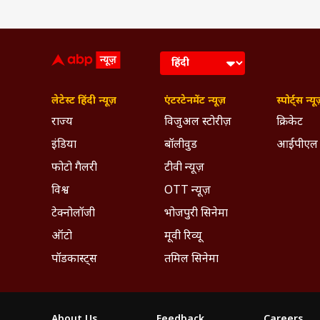
लेटेस्ट हिंदी न्यूज़
एंटरटेनमेंट न्यूज़
स्पोर्ट्स न्यू
राज्य
विजुअल स्टोरीज़
क्रिकेट
इंडिया
बॉलीवुड
आईपीएल
फोटो गैलरी
टीवी न्यूज़
विश्व
OTT न्यूज़
टेक्नोलॉजी
भोजपुरी सिनेमा
ऑटो
मूवी रिव्यू
पॉडकास्ट्स
तमिल सिनेमा
About Us
Feedback
Careers