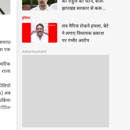
को राहुल का फोन, बोले-
झारखंड सरकार से करूंगा
बात
इंडिया
लव मैरिज रोकने हमला, बेटे
ने लगाए विधायक प्रकाश
पर गंभीर आरोप
 समाप्त
खुश एक
Advertisement
पचारिक
 राज्य
टफोलियो
DA) अब
क्रिया
ी कोशिश