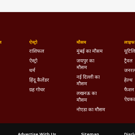
ज़
ऐस्ट्रो
मौसम
लाइफस
राशिफल
मुंबई का मौसम
यूटिलि
ऐस्ट्रो
जयपुर का
ट्रैवल
मौसम
धर्म
जनरल
नई दिल्ली का
हिंदू कैलेंडर
हेल्थ
मौसम
ग्रह गोचर
फैशन
लखनऊ का
ऐग्रक
मौसम
नोएडा का मौसम
Advertise With Us
Sitemap
Disc