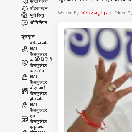
रेड्डी का मामला निपटा नहीं था कि 
फोटो गैलरी
पॉडकास्ट्स
Written By :
पिंकी राजपुरोहित
| Edited By:
मूवी रिव्यू
ओपिनियन
यूजफुल
पर्सनल लोन
EMI
कैलकुलेटर
कम्पैटिबिलिटी
कैलकुलेटर
कार लोन
EMI
कैलकुलेटर
बीएमआई
कैलकुलेटर
होम लोन
EMI
कैलकुलेटर
एज
कैलकुलेटर
एजुकेशन