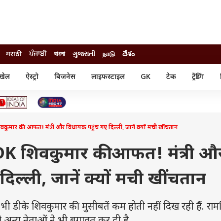
मराठी
ਪੰਜਾਬੀ
বাংলা
ગુજરાતી
நாடு
దేశం
खेल
ऐस्ट्रो
बिजनेस
लाइफस्टाइल
GK
टेक
ट्रेंडिंग
ंजन
ऑटो
खेल
ुड
कार
क्रिकेट
री सिनेमा
टेक्नोलॉजी
शिक्षा
ल सिनेमा
कुमार की आफत! मंत्री और विधायक पहुंच गए दिल्ली, जानें क्यों मची खींचतान
मोबाइल
रिजल्ट
्रिटीज
चैटजीपीटी
नौकरी
ी
DK शिवकुमार की आफत! मंत्री औ
गैजेट
वेब स्टोरीज
िल्ली, जानें क्यों मची खींचतान
यूटिलिटी न्यूज़
कल्चर
फैक्ट चेक
द भी डीके शिवकुमार की मुसीबतें कम होती नहीं दिख रही हैं. राम