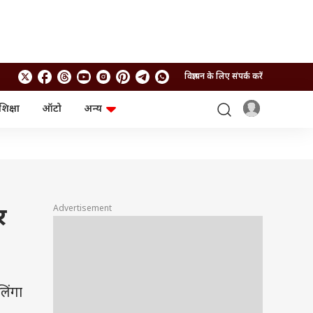
विज्ञापन के लिए संपर्क करें
शिक्षा
ऑटो
अन्य
बिजनेस
लाइफस्टाइल
पर्सनल फाइनेंस
स्वास्थ्य
स्टॉक मार्केट
ट्रैवल
म्यूचुअल फंड्स
फूड
क्रिप्टो
फैशन
आईपीओ
Health and Fitness
Advertisement
र
फोटो गैलरी
जनरल नॉलेज
वीडियो
लिंगा