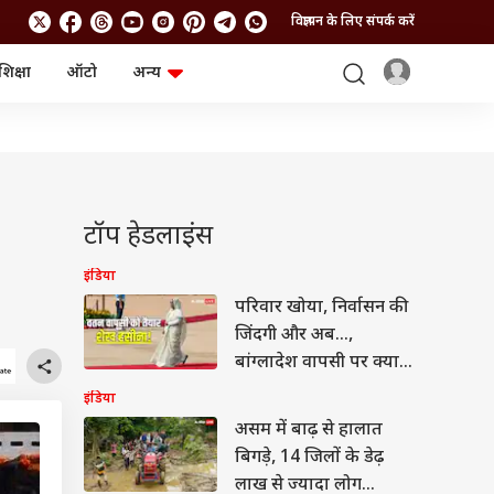
विज्ञापन के लिए संपर्क करें
शिक्षा
ऑटो
अन्य
बिजनेस
लाइफस्टाइल
पर्सनल फाइनेंस
स्वास्थ्य
स्टॉक मार्केट
ट्रैवल
म्यूचुअल फंड्स
फूड
क्रिप्टो
फैशन
आईपीओ
Health and Fitness
टॉप हेडलाइंस
फोटो गैलरी
जनरल नॉलेज
इंडिया
परिवार खोया, निर्वासन की
वीडियो
जिंदगी और अब…,
बांग्लादेश वापसी पर क्या
बोलीं शेख हसीना?
इंडिया
असम में बाढ़ से हालात
बिगड़े, 14 जिलों के डेढ़
लाख से ज्यादा लोग