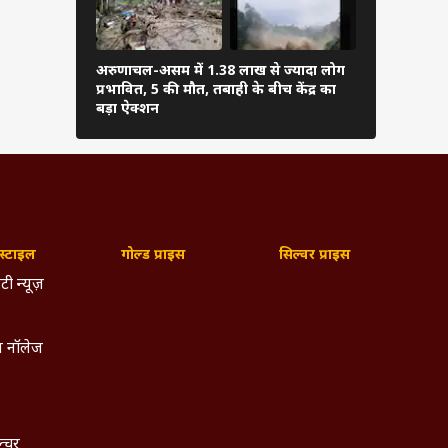
अरुणाचल-असम में 1.38 लाख से ज्यादा लोग
PM मोदी ने अ
प्रभावित, 5 की मौत, तबाही के बीच केंद्र का
फुटबॉल, शेयर
बड़ा ऐक्शन
्टाइल
गोल्ड प्राइस
सिल्वर प्राइस
टी न्यूज़
े उतरे
ी हैं.
 नॉलेज
ोदी को
में तो
ल्चर