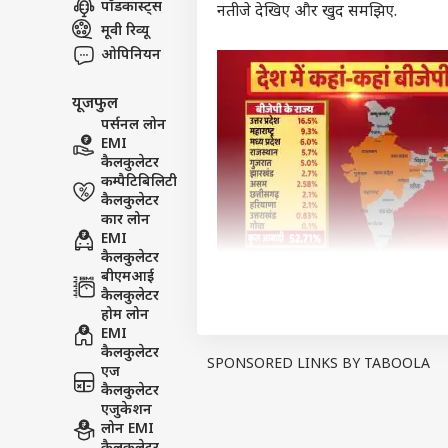
पॉडकास्ट्स
नतीजे देखिए और खुद समझिए.
इंडिय
मूवी रिव्यू
एडवर्टाइज विथ अस
ओपिनियन
प्राइवेसी पॉलिसी
यूजफुल
कॉन्टैक्ट अस
पर्सनल लोन
सेंड फीडबैक
EMI
मानस
कैलकुलेटर
अबाउट अस
या ब
कम्पैटिबिलिटी
सरका
क्रिके
करियर्स
कैलकुलेटर
कार लोन
EMI
कैलकुलेटर
बीएमआई
कैलकुलेटर
ऋषभ 
होम लोन
ईशा
EMI
LOGIN
चाहि
कैलकुलेटर
में 
SPONSORED LINKS BY TABOOLA
एज
कैलकुलेटर
एजुकेशन
लोन EMI