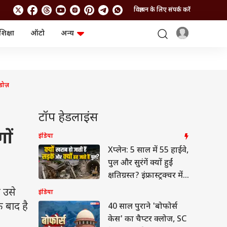
विज्ञापन के लिए संपर्क करें
शिक्षा
ऑटो
अन्य
बिजनेस
लाइफस्टाइल
पर्सनल फाइनेंस
स्वास्थ्य
स्टॉक मार्केट
ट्रैवल
म्यूचुअल फंड्स
फूड
डोज़
क्रिप्टो
फैशन
आईपीओ
Health and Fitness
टॉप हेडलाइंस
फोटो गैलरी
जनरल नॉलेज
ों
इंडिया
Xप्लेन: 5 साल में 55 हाईवे,
वीडियो
पुल और सुरंगें क्यों हुईं
क्षतिग्रस्त? इंफ्रास्ट्रक्चर में
कहां हो रही है चूक
 उसे
इंडिया
े बाद है
40 साल पुराने 'बोफोर्स
केस' का चैप्टर क्लोज, SC