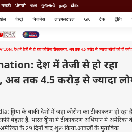
मराठी
ਪੰਜਾਬੀ
বাংলা
ગુજરાતી
நாடு
దేశం
खेल
ऐस्ट्रो
बिजनेस
लाइफस्टाइल
GK
टेक
ट्रेंडिंग
ंजन
ऑटो
खेल
ुड
कार
क्रिकेट
री सिनेमा
टेक्नोलॉजी
शिक्षा
ल सिनेमा
: देश में तेजी से हो रहा कोरोना टीकाकरण, अब तक 4.5 करोड़ से ज्यादा लोगों को दी गयी 
मोबाइल
रिजल्ट
्रिटीज
चैटजीपीटी
नौकरी
ी
tion: देश में तेजी से हो रहा
गैजेट
वेब स्टोरीज
अब तक 4.5 करोड़ से ज्यादा लोग
यूटिलिटी न्यूज़
कल्चर
फैक्ट चेक
दुनिया के बाकी देशों में जहा कोरोना का टीकाकरण हो रहा है
काफी बेहतर है. भारत दुनिया मे टीकाकरण अभियान मे अमेरिका क
मेरिका के 29 दिनों बाद शुरू किया.आकड़ों के मुताबिक