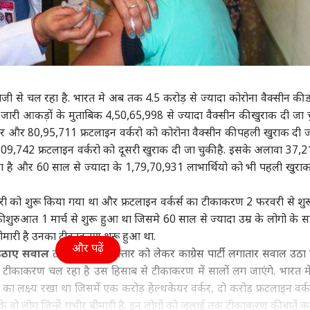
ा
दिल्ली NCR
विश्व
आईप
ी से चल रहा है. भारत मे अब तक 4.5 करोड़ से ज्यादा कोरोना वैक्सीन की 
 तेजपाल क्यों करने लगे
पप्पू यादव के खिलाफ थाने
'युद्ध जल्द खत्म होने वाला
चेन्
द्वारा जारी आकड़ों के मुताबिक 4,50,65,998 से ज्यादा वैक्सीन की खुराक दी जा च
ील इमाम और उमर
पहुंचा चप्पल फेंकने वाला
है', ईरान को लेकर ट्रंप का
करें
 और 80,95,711 फ्रटलाइन वर्करो को कोरोना वैक्सीन की पहली खुराक दी ज
द से अपनी तुलना?
ी
आरोपी, पूर्णिया सांसद पर
इंडिया
चौंकाने वाला दावा
दिल्ली NCR
करो
HOM
लगाए ये आरोप
मिले
09,742 फ्रटलाइन वर्करो को दूसरी खुराक दी जा चुकी है. इसके अलावा 37,
यादा है और 60 साल से ज्यादा के 1,79,70,931 लाभार्थियो को भी पहली खुरा
 को शुरू किया गया था और फ्रटलाइन वर्कर्स का टीकाकरण 2 फरवरी से शु
ियाज अली की 'मैं वापस
Gen-Z पर मोहन भागवत
दिल्ली में आज भी बारिश,
बिना
ुरुआत 1 मार्च से शुरू हुआ था जिसमे 60 साल से ज्यादा उम्र के लोगो के 
ा' ओटीटी पर हुई
करते हैं अंधा भरोसा, बोले-
जगह-जगह जलभराव, IMD
में 
र बीमारी है उनका टीकाकरण शुरू हुआ था.
ज, जानें- कहां देख
'वो कभी भी...'
ने जारी किया येलो अलर्ट
अपना
और पढ़ें
 उठाए सवाल
टीकाकरण की रफ्तार को लेकर काग्रेस पार्टी लगातार सवाल उठा र
 हैं ये फिल्म
 से टीकाकरण चल रहा है उस हिसाब से टीकाकरण में सालों लग जाएंगे. भारत मे
 का लक्ष्य रखा था जिसमें एक करोड़ हेल्थकेयर वर्कर, दो करोड़ फ्रटलाइन वर
े वो लोग जिन्हें गभीर बीमारी है. इन लोगों को जुलाई तक टीकाकरण की बातें क