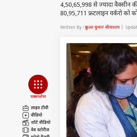
4,50,65,998 से ज्यादा वैक्सीन 
80,95,711 फ्रटलाइन वर्करो को को
Written By :
प्रफुल्ल कुमार श्रीवास्तव
| Update
एक्सप्लोरर
लाइव टीवी
पर्सनल
वीडियो
शॉर्ट वीडियो
वेब स्टोरीज
टॉप