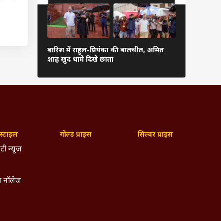
ों मे
ीकाकरण
अरुणाचल-अस
ो पहली
बारिश में राहुल-प्रियंका की बातचीत, अमित
प्रभावित, 5 
ण शुरू
शाह खुद थामे दिखे छाता
बड़ा ऐक्शन
. वहीं
ी उनके
ज्यादा
लाख दे
 5 दिन
्टाइल
गोल्ड प्राइस
सिल्वर प्राइस
टी न्यूज़
करे तो
ण भारत
 नॉलेज
टेट ऑफ
. वहीं
ें अलग
डोज दी