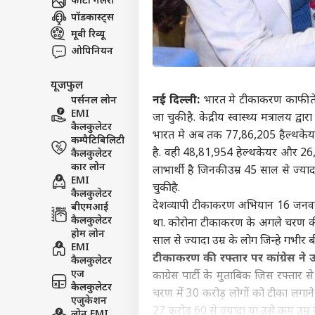
हॅलो गेस्ट
फोटो गैलरी
पॉडकास्ट्स
इंडिय
मूवी रिव्यू
एडवर्टाइज विथ अस
ओपिनियन
प्राइवेसी पॉलिसी
कॉन्टैक्ट अस
यूजफुल
नई दिल्ली:
भारत मे टीकाकरण काफी तेज
सेंड फीडबैक
पर्सनल लोन
तरुण
EMI
जा चुकी है. केद्रीय स्वास्थ्य मत्रालय 
अबाउट अस
शरज
कैलकुलेटर
भारत मे अब तक 77,86,205 हैल्थकेयर
खालि
ओटीट
कम्पैटिबिलिटी
करियर्स
जानें
है. वही 48,81,954 हेल्थकेयर और 26,
कैलकुलेटर
कार लोन
लाभार्थी है जिनकी उम्र 45 साल से ज्
EMI
चुकी है.
कैलकुलेटर
देशव्यापी टीकाकरण अभियान 16 जनवरी
बीएमआई
इम्त
कैलकुलेटर
था. कोरोना टीकाकरण के अगले चरण की श
आऊंग
होम लोन
साल से ज्यादा उम्र के लोग जिन्हे गभी
LOGIN
रिली
EMI
टीकाकरण की रफ्तार पर कांग्रेस ने
सकते
कैलकुलेटर
एज
काग्रेस पार्टी के मुताबिक जिस रफ्तार
कैलकुलेटर
चरण में 30 करोड़ लोगों को टीका लगाने
एजुकेशन
27 करोड़ 60 से ज्यादा या उसे कम उम्र क
लोन EMI