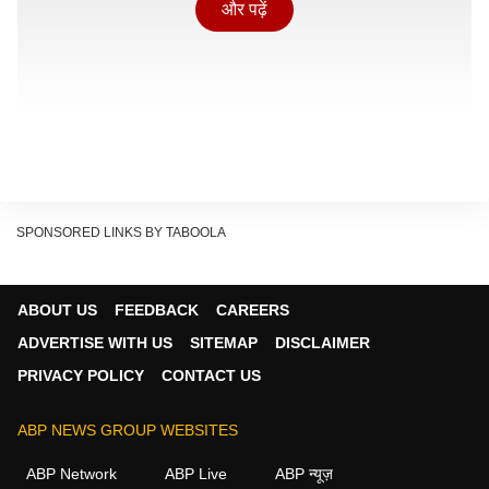
और पढ़ें
SPONSORED LINKS BY TABOOLA
ABOUT US
FEEDBACK
CAREERS
ADVERTISE WITH US
SITEMAP
DISCLAIMER
PRIVACY POLICY
CONTACT US
PPF मॉडल का आधुनिकीकरण
ABP NEWS GROUP WEBSITES
कार्यक्रम के दौरान अपनी बात रखते हुए मोंटेक सिंह अहलूवालिया ने
ABP Network
ABP Live
ABP न्यूज़
कहा कि 2047 तक भारत को विकसित बनाने के लक्ष्य को सिर्फ