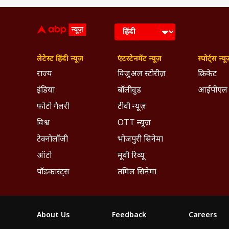
आगरा विश्वविद्यालय स
मीडिया की दुनिया तक
अपने छह साल के पत्रकार
और एजुकेशन जैसे प्र
भावनाओं को भी समझना
PUBLISHED AT : 12 JUN 2026 08:39 AM 
लेटेस्ट हिंदी न्यूज़
एंटरटेनमेंट न्यूज़
स्पोर्ट्स न्यू
बल्कि समाज की धड़कन
Tags :
Education
New Educatio
राज्य
विजुअल स्टोरीज़
क्रिकेट
रजनी का मानना है कि ए
वे एबीपी लाइव में कार
Breaking News, Anytime, An
इंडिया
बॉलीवुड
आईपीएल
दोनों ही क्षेत्र समाज
फोटो गैलरी
टीवी न्यूज़
संभालती हैं. खाली सम
हैं, बल्कि उनकी रचनात्
विश्व
OTT न्यूज़
टेक्नोलॉजी
भोजपुरी सिनेमा
ऑटो
मूवी रिव्यू
पॉडकास्ट्स
तमिल सिनेमा
About Us
Feedback
Careers