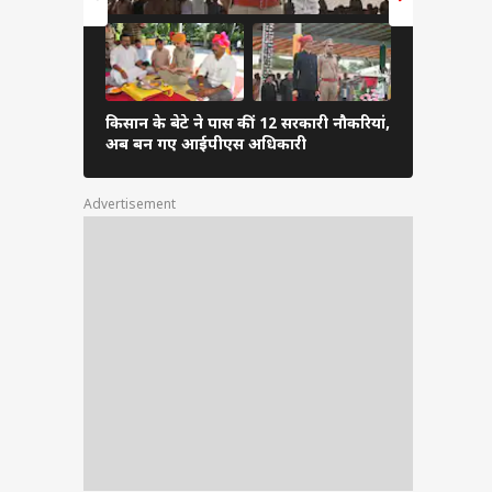
भूमिका
किसान के बेटे ने पास कीं 12 सरकारी नौकरियां,
18 साल का ल
ढ़ेगी,
अब बन गए आईपीएस अधिकारी
साल पुराना रि
ा नीति
्षक और
Advertisement
क बड़ी
े लिए
ी ने