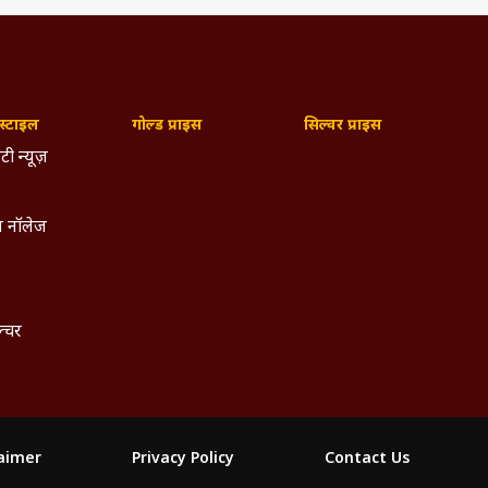
्हें
मेंट
-साथ
हीं,
्टाइल
गोल्ड प्राइस
सिल्वर प्राइस
टी न्यूज़
 में
 साथ
 नॉलेज
देते
ल्चर
laimer
Privacy Policy
Contact Us