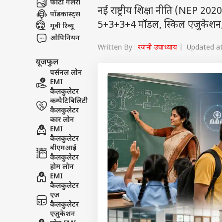
फोटो गैलरी
नई राष्ट्रीय शिक्षा नीति (NEP 202
पॉडकास्ट्स
5+3+3+4 मॉडल, स्किल एजुकेशन, नई
मूवी रिव्यू
ओपिनियन
Written By :
रजनी उपाध्याय
| Updated at 
यूजफुल
पर्सनल लोन
EMI
कैलकुलेटर
कम्पैटिबिलिटी
कैलकुलेटर
कार लोन
EMI
कैलकुलेटर
बीएमआई
कैलकुलेटर
होम लोन
EMI
कैलकुलेटर
एज
कैलकुलेटर
एजुकेशन