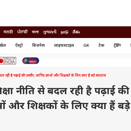
मराठी
ਪੰਜਾਬੀ
বাংলা
ગુજરાતી
நாடு
దేశం
खेल
ऐस्ट्रो
बिजनेस
लाइफस्टाइल
GK
टेक
ट्रेंडिंग
ंजन
ऑटो
खेल
ुड
कार
क्रिकेट
री सिनेमा
टेक्नोलॉजी
शिक्षा
ल सिनेमा
 रही है पढ़ाई की तस्वीर, जानिए छात्रों और शिक्षकों के लिए क्या हैं बड़े बदलाव
मोबाइल
रिजल्ट
्रिटीज
चैटजीपीटी
नौकरी
ी
षा नीति से बदल रही है पढ़ाई की
गैजेट
वेब स्टोरीज
ों और शिक्षकों के लिए क्या हैं बड़े
यूटिलिटी न्यूज़
कल्चर
फैक्ट चेक