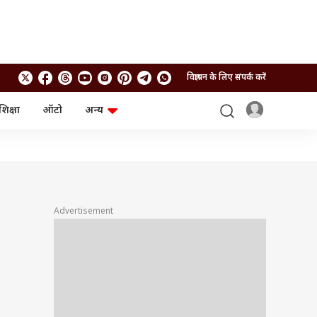
विज्ञापन के लिए संपर्क करें
शिक्षा
ऑटो
अन्य
बिजनेस
लाइफस्टाइल
पर्सनल फाइनेंस
स्वास्थ्य
स्टॉक मार्केट
ट्रैवल
म्यूचुअल फंड्स
फूड
क्रिप्टो
फैशन
आईपीओ
Health and Fitness
Advertisement
फोटो गैलरी
जनरल नॉलेज
वीडियो