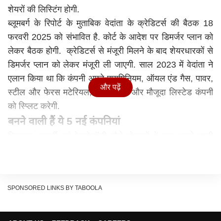
शेयरों की लिस्टिंग होगी.
ब्लूमबर्ग के रिपोर्ट के मुताबिक वेदांता के क्रेडिटर्स की बैठक 18
फरवरी 2025 को संभावित है. कोर्ट के आदेश पर डिमर्जर प्लान को
लेकर बैठक होगी. क्रेडिटर्स से मंजूरी मिलने के बाद शेयरधारकों से
डिमर्जर प्लान को लेकर मंजूरी ली जाएगी. साल 2023 में वेदांता ने
एलान किया था कि कंपनी अपने एम्युमिनियम, ऑयल एंड गैस, पावर,
और पढ़ें
स्टील और फेरस मटेरियल, बेस मेटल्स और मौजूदा लिस्टेड कंपनी
को स्प्लिट करेगी.
बनने वाली हैं ये 5 नई कंपनियां
मिनरल्स, एनर्जी एवं टेक्नोलॉजी जैसे सेक्टरों में काम करने वाली
वेदांता लिमिटेड की योजना छह स्वतंत्र कंपनियों में बदलने की है.
योजना के अनुसार, डिमर्जर के अमल में आने के बाद जो कंपनियां
अस्तित्व में आएंगी, वे इस प्रकार होंगी- वेदांता एलुमिनियम, वेदांता
SPONSORED LINKS BY TABOOLA
ऑयल एण्ड गैस, वेदांता पावर, वेदांता स्टील एण्ड फैरस मटीरियल्स,
वेदांता बेस मैटल्स और वेदांता लिमिटेड. उनमें से सभी के शेयर बाजार
पर लिस्ट होंगे.