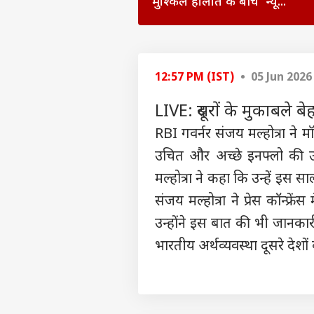
मुश्किल हालात के बीच 'न्यू...
पर्सनल
12:57 PM (IST)
• 05 Jun 2026
टॉप
LIVE: दूसरों के मुकाबले बे
हॅलो गेस्ट
RBI गवर्नर संजय मल्होत्रा ​​ने म
इंडिय
एडवर्टाइज विथ अस
उचित और अच्छे इनफ्लो की उम्
प्राइवेसी पॉलिसी
मल्होत्रा ​​ने कहा कि उन्हें इस
कॉन्टैक्ट अस
संजय मल्होत्रा ​​ने प्रेस कॉन्
सेंड फीडबैक
राहुल
उन्होंने इस बात की भी जानकार
अबाउट अस
नेता
भारतीय अर्थव्यवस्था दूसरे देशों 
'हैल
ओटीट
करियर्स