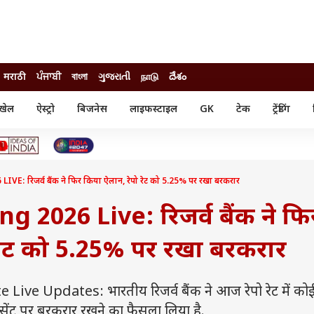
मराठी
ਪੰਜਾਬੀ
বাংলা
ગુજરાતી
நாடு
దేశం
खेल
ऐस्ट्रो
बिजनेस
लाइफस्टाइल
GK
टेक
ट्रेंडिंग
ंजन
ऑटो
खेल
ुड
कार
क्रिकेट
री सिनेमा
टेक्नोलॉजी
शिक्षा
ल सिनेमा
: रिजर्व बैंक ने फिर किया ऐलान, रेपो रेट को 5.25% पर रखा बरकरार
मोबाइल
रिजल्ट
्रिटीज
चैटजीपीटी
नौकरी
ी
 2026 Live: रिजर्व बैंक ने फि
गैजेट
वेब स्टोरीज
 रेट को 5.25% पर रखा बरकरार
यूटिलिटी न्यूज़
कल्चर
फैक्ट चेक
e Updates: भारतीय रिजर्व बैंक ने आज रेपो रेट में को
सेंट पर बरकरार रखने का फैसला लिया है.