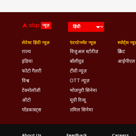
लेटेस्ट हिंदी न्यूज़
एंटरटेनमेंट न्यूज़
स्पोर्ट्स न्यू
राज्य
विजुअल स्टोरीज़
क्रिकेट
इंडिया
बॉलीवुड
आईपीएल
फोटो गैलरी
टीवी न्यूज़
विश्व
OTT न्यूज़
टेक्नोलॉजी
भोजपुरी सिनेमा
ऑटो
मूवी रिव्यू
पॉडकास्ट्स
तमिल सिनेमा
About Us
Feedback
Careers