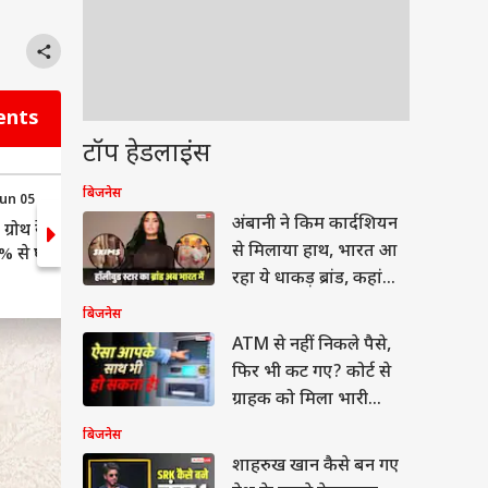
ents
टॉप हेडलाइंस
बिजनेस
Jun 05
10:16 (IST) Jun 05
अंबानी ने किम कार्दशियन
 ग्रोथ रेट के
LIVE: रिजर्व बैंक ने आज रेपो
से मिलाया हाथ, भारत आ
9% से घटाकर
रेट में नहीं किया कोई बदलाव
रहा ये धाकड़ ब्रांड, कहां
बिकेगा?
बिजनेस
ATM से नहीं निकले पैसे,
फिर भी कट गए? कोर्ट से
ग्राहक को मिला भारी
मुआवजा
बिजनेस
शाहरुख खान कैसे बन गए