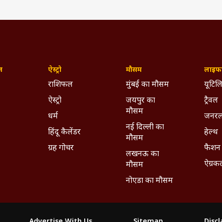
ज़
ऐस्ट्रो
मौसम
लाइफस
राशिफल
मुंबई का मौसम
यूटिलि
ऐस्ट्रो
जयपुर का
ट्रैवल
मौसम
धर्म
जनरल
नई दिल्ली का
हिंदू कैलेंडर
हेल्थ
मौसम
ग्रह गोचर
फैशन
लखनऊ का
ऐग्रक
मौसम
नोएडा का मौसम
Advertise With Us
Sitemap
Disc