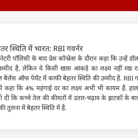
 कार्नर
 आर्टिकल्स
टॉप रील्स
हतर स्थिति में भारत: RBI गवर्नर
ॉनेटरी पॉलिसी के बाद प्रेस कॉन्फ्रेंस के दौरान कहा कि उन्हें डॉ
ा
इंडिया
उत्तर प्रदेश और उत्तराखंड
फ़ुट
मीद है, लेकिन वे किसी खास आंकड़े का लक्ष्य नहीं रख रहे 
 साल बैलेंस ऑफ पेमेंट में काफी बेहतर स्थिति की उम्मीद है. RBI ग
फ्रेंस में कहा कि 4% महंगाई दर का लक्ष्य अभी भी कायम है. हाल
 गांधी को BJP में कौन
सरकार की कमी, पैलेट गन,
कांवड़ियों पर टिप्पणी को
आसम
ी दी कि कच्चे तेल की कीमतों में उतार-चढ़ाव के झटकों के ब
 पसंद? दिया जवाब,
6% शिक्षा बजट..., Gen Z
लेकर साजिद रशीदी पर
24 
की तुलना में बेहतर स्थिति में है.
ो अंकल...'
ी
के सामने मोहन भागवत का
इंडिया
भड़के BJP विधायक, NSA
इंडिया
मौत
इंडि
कबूलनामा
लगाने की मांग