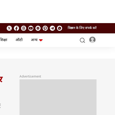
विज्ञापन के लिए संपर्क करें
शिक्षा
ऑटो
अन्य
बिजनेस
लाइफस्टाइल
पर्सनल फाइनेंस
स्वास्थ्य
स्टॉक मार्केट
ट्रैवल
म्यूचुअल फंड्स
फूड
क्रिप्टो
फैशन
आईपीओ
Health and Fitness
र
Advertisement
फोटो गैलरी
जनरल नॉलेज
वीडियो
ई