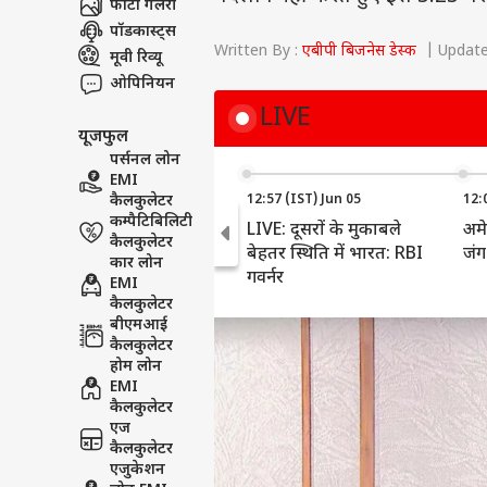
फोटो गैलरी
पॉडकास्ट्स
Written By :
एबीपी बिजनेस डेस्क
| Updated
मूवी रिव्यू
ओपिनियन
LIVE
यूजफुल
पर्सनल लोन
EMI
कैलकुलेटर
12:57 (IST) Jun 05
12:
कम्पैटिबिलिटी
LIVE: दूसरों के मुकाबले
अमे
कैलकुलेटर
बेहतर स्थिति में भारत: RBI
जंग
कार लोन
गवर्नर
EMI
कैलकुलेटर
बीएमआई
कैलकुलेटर
होम लोन
EMI
कैलकुलेटर
एज
कैलकुलेटर
एजुकेशन