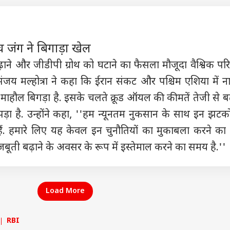
Releases: फ्राइडे
AI डीपफेक पर सरकार का
मिडिल ईस्ट तनाव के बीच
अभिज
ओटीटी पर साउथ की 7
एक्शन, फर्जी फोटो-वीडियो
नेतन्याहू का PM मोदी को
रखा 
मों का धमाका, लिस्ट में
पर 3 घंटे में होगी कार्रवाई
फोन, जानें क्या हुई बात
को क
िन' समेत और कौन
जंग ने बिगाड़ा खेल
ने और जीडीपी ग्रोथ को घटाने का फैसला मौजूदा वैश्विक परिद
 संजय मल्होत्रा ने कहा कि ईरान संकट और पश्चिम एशिया में 
माहौल बिगड़ा है. इसके चलते क्रूड ऑयल की कीमतें तेजी से बढ़
ा है. उन्होंने कहा, ''हम न्यूनतम नुकसान के साथ इन झटको
ैं. हमारे लिए यह केवल इन चुनौतियों का मुकाबला करने का न
जबूती बढ़ाने के अवसर के रूप में इस्तेमाल करने का समय है.''
Load More
RBI