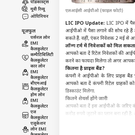
पॉडकास्ट्स
इंडिय
मूवी रिव्यू
एलआईसी आईपीओ (फाइल फोटो)
एडवर्टाइज विथ अस
ओपिनियन
प्राइवेसी पॉलिसी
LIC IPO Update:
LIC IPO में पै
आईपीओ में पैसा लगाने की सोच रहे
यूजफुल
कॉन्टैक्ट अस
पर्सनल लोन
सकते हैं. वहीं, एंकर निवेशक 2 मई से 
सेंड फीडबैक
EMI
फैमि
लॉन्ग टर्म में निवेशकों को मिल सकता 
कैलकुलेटर
अबाउट अस
बचाने
आपको बता दें रिटेल निवेशकों की आईपीओ
कम्पैटिबिलिटी
धमक
क्रिके
करियर्स
कैलकुलेटर
करने का फायदा मिलेगा तो अगर आपका लॉ
दीपक
कार लोन
कितना है प्राइस बैंड?
EMI
कंपनी ने आईपीओ के लिए प्राइस बैंड 90
कैलकुलेटर
बीएमआई
आपको बता दें कंपनी रिटेल ग्राहकों को
कैलकुलेटर
डिस्काउंट मिलेगा.
जो र
होम लोन
बने इ
कितने शेयर्स होंगे जारी
EMI
LOGIN
का ब
आपको बता दें इस आईपीओ के जरिए कं
कैलकुलेटर
एज
करोड़ रुपये जुटाने का प्लान बना रही ह
कैलकुलेटर
कितने रुपये में मिलेगी एक लॉट?
एजुकेशन
आपको बता दें इस आईपीओ में एलआईस
लोन EMI