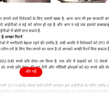
ा
इंडिया
महाराष्ट्र
टेली
सा लगाने वाले निवेशकों के लिए जरूरी खबर है. अगर आप भी इस सरकारी कं
 हैं तो आईपीओ 4 मई को ओपन हो रहा है और आप 9 मई तक इसको सब्सक्रा
आईपीओ में बोली लगा सकते हैं.
ली को मुश्किलों से
राज्यसभा से पास होने के
अभिजीत दीपके पर
'तार
है अच्छा रिटर्न
 के लिए करें BJP...,
एक दिन बाद लोकसभा में
AIMIM नेता बोले, 'उसके
की एं
 में भागीदारी बेहतर रहने की उम्मीद है. लंबी अवधि में निवेशकों को IPO में
ी का आरोप लगा बोले
ट
भी वंदे मातरम् बिल पास
इंडिया
मां-बाप की...'
इंडिया
आए त
इंडि
न्ग टर्म के लिए पैसा लगाने का प्लान है तो आपको अच्छी रिटर्न मिल सकता ह
े
2-949 रुपये प्रति शेयर तय किया है. एक लॉट में ग्राहकों को 15 शेयर्स मि
 45 रुपये प्रति शेयर की छूट देगी और पॉलिसी होल्डर्स को 60 रुपये प्रति श
और पढ़ें
ूट 4 साल बाद दोबारा
Live: 'वेद का
भोजशाला विवाद में SC ने
‘खीं
ंग्लैंड के कप्तान, ECB
उच्चारण करने पर जीभ
मुस्लिम पक्ष को दिलवाई
राज्
ड़ा फैसला
काटने..., खरगे ने किया
जगह, नमाज की अनुमति दी
मंत्
पनी 22.13 करोड़ शेयर्स जारी करेगी. सरकार इस आईपीओ के जरिए करीब
मनुस्मृति का जिक्र, RS में
ै. आरंभिक सार्वजनिक निर्गम (IPO) में सरकार करीब 3.5 फीसदी हिस्सेदारी बेचे
हंगामा
ी के कर्मचारी को 13,560 रुपये का मिनिमम निवेश करना होगा. वहीं