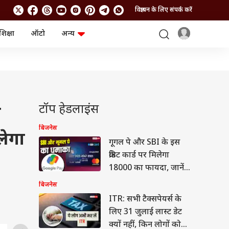
विज्ञापन के लिए संपर्क करें
शिक्षा
ऑटो
अन्य
बिजनेस
लाइफस्टाइल
पर्सनल फाइनेंस
स्वास्थ्य
स्टॉक मार्केट
ट्रैवल
म्यूचुअल फंड्स
फूड
क्रिप्टो
फैशन
आईपीओ
Health and Fitness
टॉप हेडलाइंस
ो
फोटो गैलरी
जनरल नॉलेज
बिजनेस
लेगा
गूगल पे और SBI के इस
वीडियो
क्रेडिट कार्ड पर मिलेगा
18000 का फायदा, जानें
फीचर्स
बिजनेस
ITR: सभी टैक्सपेयर्स के
लिए 31 जुलाई लास्ट डेट
क्यों नहीं, किन लोगों को