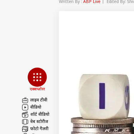
Written By :
ABP Live
| Edited By: Shi
एक्सप्लोरर
लाइव टीवी
वीडियो
पर्सनल
शॉर्ट वीडियो
वेब स्टोरीज
टॉप
फोटो गैलरी
हॅलो गेस्ट