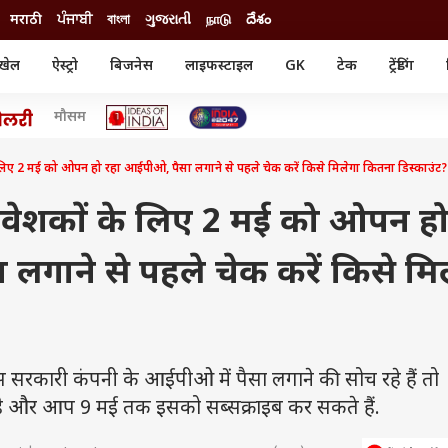
मराठी
ਪੰਜਾਬੀ
বাংলা
ગુજરાતી
நாடு
దేశం
खेल
ऐस्ट्रो
बिजनेस
लाइफस्टाइल
GK
टेक
ट्रेंडिंग
ंजन
ऑटो
खेल
मौसम
ुड
कार
क्रिकेट
री सिनेमा
टेक्नोलॉजी
शिक्षा
ल सिनेमा
लिए 2 मई को ओपन हो रहा आईपीओ, पैसा लगाने से पहले चेक करें किसे मिलेगा कितना डिस्काउंट?
मोबाइल
रिजल्ट
्रिटीज
चैटजीपीटी
नौकरी
ी
िवेशकों के लिए 2 मई को ओपन ह
गैजेट
वेब स्टोरीज
लगाने से पहले चेक करें किसे मि
यूटिलिटी न्यूज़
कल्चर
फैक्ट चेक
कारी कंपनी के आईपीओ में पैसा लगाने की सोच रहे हैं तो
 और आप 9 मई तक इसको सब्सक्राइब कर सकते हैं.