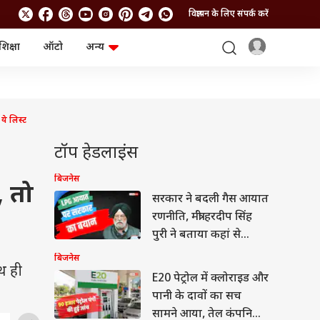
विज्ञापन के लिए संपर्क करें
शिक्षा
ऑटो
अन्य
बिजनेस
लाइफस्टाइल
पर्सनल फाइनेंस
स्वास्थ्य
स्टॉक मार्केट
ट्रैवल
म्यूचुअल फंड्स
फूड
ये लिस्ट
क्रिप्टो
फैशन
आईपीओ
Health and Fitness
टॉप हेडलाइंस
फोटो गैलरी
जनरल नॉलेज
बिजनेस
, तो
सरकार ने बदली गैस आयात
वीडियो
रणनीति, मंत्री हरदीप सिंह
पुरी ने बताया कहां से
आएगी 67% LPG
बिजनेस
थ ही
E20 पेट्रोल में क्लोराइड और
पानी के दावों का सच
सामने आया, तेल कंपनियों