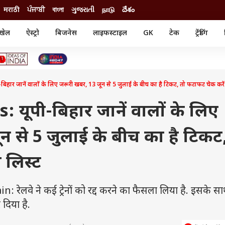
मराठी
ਪੰਜਾਬੀ
বাংলা
ગુજરાતી
நாடு
దేశం
खेल
ऐस्ट्रो
बिजनेस
लाइफस्टाइल
GK
टेक
ट्रेंडिंग
ंजन
ऑटो
खेल
ुड
कार
क्रिकेट
री सिनेमा
टेक्नोलॉजी
शिक्षा
ल सिनेमा
 जानें वालों के लिए जरूरी खबर, 13 जून से 5 जुलाई के बीच का है टिकट, तो फटाफट चेक करें 
मोबाइल
रिजल्ट
्रिटीज
चैटजीपीटी
नौकरी
ी
 यूपी-बिहार जानें वालों के लिए
गैजेट
वेब स्टोरीज
न से 5 जुलाई के बीच का है टिकट
यूटिलिटी न्यूज़
कल्चर
फैक्ट चेक
 लिस्ट
ेलवे ने कई ट्रेनों को रद्द करने का फैसला लिया है. इसके सा
 दिया है.