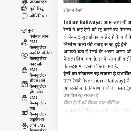
पॉडकास्ट्स
इंडिय
मूवी रिव्यू
इंडियन रेलवे
एडवर्टाइज विथ अस
ओपिनियन
प्राइवेसी पॉलिसी
Indian Railways:
अगर आप भी आने व
रेलवे ने कई ट्रेनों को रद्द करने का फैस
यूजफुल
कॉन्टैक्ट अस
पर्सनल लोन
से लेकर 5 जुलाई तक कई ट्रेनों के मार्ग 
सेंड फीडबैक
EMI
'सें
निर्माण कार्य की वजह से रद्द हुई ट्रेनें
कैलकुलेटर
अबाउट अस
पालन
आपको बता दें रेलवे के अलग-अलग जोन 
कम्पैटिबिलिटी
केंद्
ओटीट
करियर्स
कैलकुलेटर
फैसला लिया गया है. इसके साथ ही कई ट्रे
कार लोन
के रूट्स में बदलाव किया गया है.
EMI
ट्रेनों का संचालन रह सकता है प्रभावि
कैलकुलेटर
बीएमआई
उत्तर रेलवे (Northern Railway) ने ब
कैलकुलेटर
ओवर-ब्रिज के निर्माण कार्य के चलते 
कंगन
होम लोन
विधा
प्रभावित रह सकता है.
EMI
LOGIN
कंफर
किन ट्रेनों को किया गया कैंसिल-
कैलकुलेटर
सकते 
एज
ट्रेन नंबर 04183 टुण्‍डला-दिल्‍ली जं. स्‍
कैलकुलेटर
ट्रेन नंबर 04184 दिल्‍ली जं.-टुण्‍डला स्‍प
एजुकेशन
ट्रेन नंबर 12419/12420 लखनऊ-नई दिल्
लोन EMI