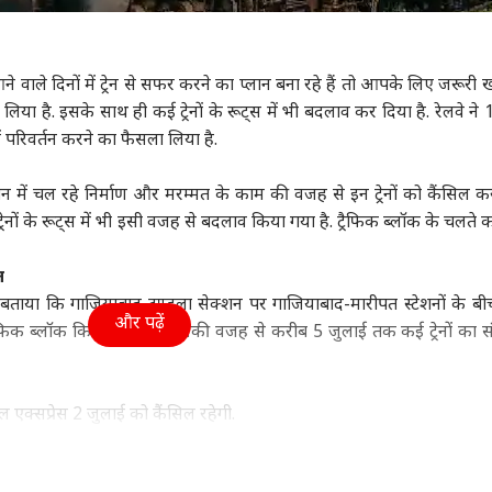
ा
उत्तर प्रदेश और उत्तराखंड
क्रिकेट
हेल्थ
ाले दिनों में ट्रेन से सफर करने का प्लान बना रहे हैं तो आपके लिए जरूरी ख
ला लिया है. इसके साथ ही कई ट्रेनों के रूट्स में भी बदलाव कर दिया है. रेलवे ने
में परिवर्तन करने का फैसला लिया है.
सरशिप नहीं, कानून का
UP चुनाव से पहले RLD में
श्रीलंका के खिलाफ टेस्ट में
कैंस
', AI कंटेंट-CSAM पर
बड़ा बदलाव, ऐश्वर्य राज सिंह
सबसे ज्यादा विकेट लेने वाले
सकता
में चल रहे निर्माण और मरम्मत के काम की वजह से इन ट्रेनों को कैंसिल क
र की मेटा को दो टूक
ी
बने प्रदेश अध्यक्ष
विश्व
5 भारतीय गेंदबाज
इंडिया
रोज 
इंडि
नों के रूट्स में भी इसी वजह से बदलाव किया गया है. ट्रैफिक ब्लॉक के चलते कई 
सच
त
ताया कि गाजियाबाद-टुण्‍डला सेक्‍शन पर गाजियाबाद-मारीपत स्‍टेशनों के बी
और पढ़ें
ट्रैफिक ब्लॉक किया गया है, जिसकी वजह से करीब 5 जुलाई तक कई ट्रेनों का 
ा रनौत की 'भारत भाग्य
अपने ही पैर पर कुल्हाड़ी...,
एक पर हमला, तीनों पर
ड्रो
ता' की ओटीटी रिलीज
भारत-चीन पर 100% टैरिफ
माना जाएगा अटैक! पाक-
वायु
्म, जानें कब-कहां देख
का US सीनेटर ने किया
सऊदी-तुर्किए डिफेंस डील पर
क्या
हैं
विरोध
क्या बोला भारत?
पेशल एक्सप्रेस 2 जुलाई को कैंसिल रहेगी.
ेशल ट्रेन 2 जुलाई को कैंसिल रहेगी.
‍ली लखनऊ गोमती ट्रेन 2 जुलाई को कैंसिल रहेगी.