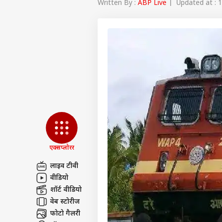
Written By :
ABP Live
| Updated at : 1
एक्सप्लोरर
लाइव टीवी
वीडियो
पर्सनल
शॉर्ट वीडियो
वेब स्टोरीज
टॉप
फोटो गैलरी
हॅलो गेस्ट