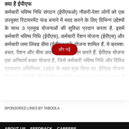
क्या है ईपीएफ
कर्मचारी भविष्य निधि संगठन (ईपीएफओ) नौकरी-पेशा लोगों को एक
उपयुक्त रिटायरमेंट फंड बनाने में मदद करने के लिए विभिन्न उद्देश्यों
के साथ 3 प्रमुख योजनाओं की सुविधा प्रदान करता है. इसमें
कर्मचारी भविष्य निधि (ईपीएफ), कर्मचारी पेंशन योजना (ईपीएस) और
कर्मचारी जमा लिंक्ड बीमा (ईडीएलआई) योजना शामिल हैं. ये क्रमशः
और पढ़ें
बचत, पेंशन और बीमा कवर के रूप में काम करते हैं. ईपीएफ योजना
एक अनिवार्य बचत योजना है, जिसे कर्मचारी भविष्य निधि और विविध
प्रावधान अधिनियम, 1952 के तहत शुरू किया था. ईपीएफ योजना
के तहत कर्मचारी और नियोक्ता मासिक आधार पर समान अनुपात में
योजना (ईपीएफ खाता) में अपना योगदान करते हैं.
ई-नॉमिनेशन के फायदे
ई-नॉमिनेशन (E-Nomination) करने से पहले आपको इसके फायदे
के बारे में जान लेना बेहद जरूरी है. ई-नॉमिनेशन का बड़ा फायदा है
SPONSORED LINKS BY TABOOLA
कि ईपीएफ अकाउंटहोल्डर्स के बाद में ई-नॉमिटेड कर्मचारियों के
आश्रितों को ईपीएफ, कर्मचारी पेंशन योजना (EPS) और कर्मचारी
ABOUT US
FEEDBACK
CAREERS