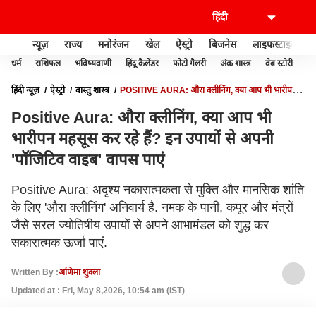
न्यूज़
राज्य
मनोरंजन
खेल
ऐस्ट्रो
बिजनेस
लाइफस्टाइल
धर्म
राशिफल
भविष्यवाणी
हिंदू कैलेंडर
फोटो गैलरी
अंक शास्त्र
वेब स्टोरी
वास
हिंदी न्यूज़
ऐस्ट्रो
वास्तु शास्त्र
POSITIVE AURA: औरा क्लीनिंग, क्या आप भी भारीपन
महसूस कर रहे हैं? इन उपायों से अपनी 'पॉजिटिव वाइब' वापस पाएं
Positive Aura: औरा क्लीनिंग, क्या आप भी
भारीपन महसूस कर रहे हैं? इन उपायों से अपनी
'पॉजिटिव वाइब' वापस पाएं
Positive Aura: अदृश्य नकारात्मकता से मुक्ति और मानसिक शांति
के लिए 'औरा क्लीनिंग' अनिवार्य है. नमक के पानी, कपूर और मंत्रों
जैसे सरल ज्योतिषीय उपायों से अपने आभामंडल को शुद्ध कर
सकारात्मक ऊर्जा पाएं.
Written By :
अणिमा शुक्ला
Updated at : Fri, May 8,2026, 10:54 am (IST)