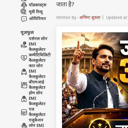
जाता है?
पॉडकास्ट्स
मूवी रिव्यू
Written By :
अणिमा शुक्ला
| Updated at :
ओपिनियन
यूजफुल
पर्सनल लोन
EMI
कैलकुलेटर
कम्पैटिबिलिटी
कैलकुलेटर
कार लोन
EMI
कैलकुलेटर
बीएमआई
कैलकुलेटर
होम लोन
EMI
कैलकुलेटर
एज
कैलकुलेटर
एजुकेशन
लोन EMI