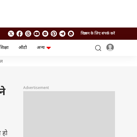
विज्ञापन के लिए संपर्क करें
शिक्षा
ऑटो
अन्य
बिजनेस
लाइफस्टाइल
शल
पर्सनल फाइनेंस
स्वास्थ्य
स्टॉक मार्केट
ट्रैवल
म्यूचुअल फंड्स
फूड
क्रिप्टो
फैशन
Advertisement
ने
आईपीओ
Health and Fitness
फोटो गैलरी
जनरल नॉलेज
वीडियो
त हो