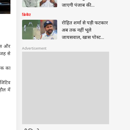
जाएगी पंजाब की
सियासत?
क्रिकेट
रोहित शर्मा से पड़ी फटकार
अब तक नहीं भूले
जायसवाल, खास पोस्ट
शेयर कर लिए मजे
वास और
Advertisement
वजह से
ांक का
ॉजिटिव
ौल में