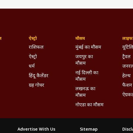
ष्टता के साथ प्रस्तुत करना है, ताकि दर्शकों को भरोसेमंद और उपयोगी कंटेंट मिल सके.
पने कार्यकाल के दौरान, वे लगातार अपने कंटेंट को Google Discover-frien
र credibility-driven बनाने पर काम कर रही हैं, जिससे पारंपरिक विषयों को आध
रभावी ढंग से प्रस्तुत किया जा सके.
ज़
ऐस्ट्रो
मौसम
लाइफस
राशिफल
मुंबई का मौसम
यूटिलि
ऐस्ट्रो
जयपुर का
ट्रैवल
मौसम
धर्म
जनरल
नई दिल्ली का
हिंदू कैलेंडर
हेल्थ
मौसम
ग्रह गोचर
फैशन
लखनऊ का
ऐग्रक
मौसम
नोएडा का मौसम
Advertise With Us
Sitemap
Disc