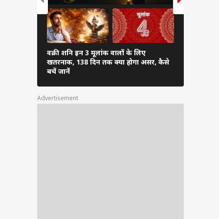
 और लव
है कि
वक्री शनि इन 3 मूलांक वालों के लिए
ता को
दुश्मनी में 
खतरनाक, 138 दिन तक क्या होगा असर, कैसे
से नहीं बैठने
बचें जानें
Advertisement
म और
TV &
नीकी
्ञान
ताकि
els,
ल्कि