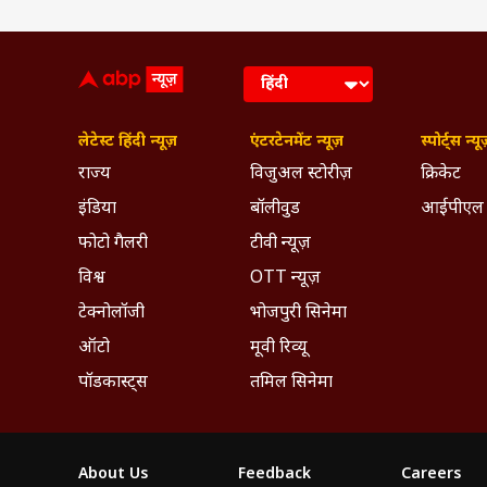
उसे जिम्मेदारी और स्प
ABP Live के साथ अ
audience-centric औ
डिजिटल प्लेटफॉर्म पर प्
लेटेस्ट हिंदी न्यूज़
एंटरटेनमेंट न्यूज़
स्पोर्ट्स न्यू
राज्य
विजुअल स्टोरीज़
क्रिकेट
इंडिया
बॉलीवुड
आईपीएल
फोटो गैलरी
टीवी न्यूज़
विश्व
OTT न्यूज़
टेक्नोलॉजी
भोजपुरी सिनेमा
ऑटो
मूवी रिव्यू
पॉडकास्ट्स
तमिल सिनेमा
About Us
Feedback
Careers