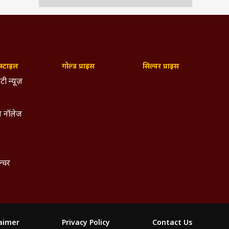
dly,
ुनिक
्टाइल
गोल्ड प्राइस
सिल्वर प्राइस
टी न्यूज़
 नॉलेज
ल्चर
laimer
Privacy Policy
Contact Us