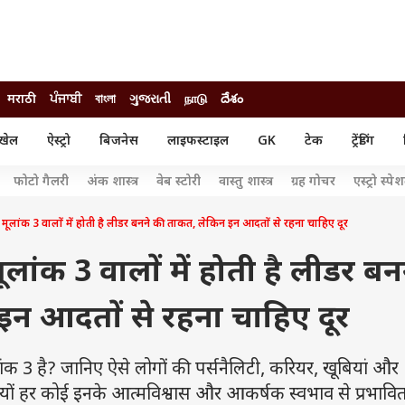
मराठी
ਪੰਜਾਬੀ
বাংলা
ગુજરાતી
நாடு
దేశం
खेल
ऐस्ट्रो
बिजनेस
लाइफस्टाइल
GK
टेक
ट्रेंडिंग
ंजन
ऑटो
खेल
फोटो गैलरी
अंक शास्त्र
वेब स्टोरी
वास्तु शास्त्र
ग्रह गोचर
एस्ट्रो स्पे
ुड
कार
क्रिकेट
री सिनेमा
टेक्नोलॉजी
शिक्षा
क 3 वालों में होती है लीडर बनने की ताकत, लेकिन इन आदतों से रहना चाहिए दूर
ल सिनेमा
मोबाइल
रिजल्ट
्रिटीज
चैटजीपीटी
नौकरी
ंक 3 वालों में होती है लीडर बन
ी
गैजेट
वेब स्टोरीज
न आदतों से रहना चाहिए दूर
यूटिलिटी न्यूज़
कल्चर
फैक्ट चेक
 है? जानिए ऐसे लोगों की पर्सनैलिटी, करियर, खूबियां और
्यों हर कोई इनके आत्मविश्वास और आकर्षक स्वभाव से प्रभावि