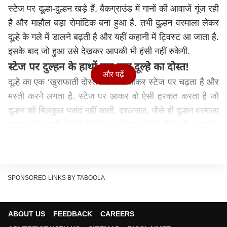
स्टेज पर दूल्हा-दुल्हन खड़े हैं, बैकग्राउंड में गानों की आवाजें गूंज रही
है और माहौल बड़ा रोमांटिक बना हुआ है. तभी दुल्हन वरमाला लेकर
दूल्हे के गले में डालने बढ़ती है और यहीं कहानी में ट्विस्ट आ जाता है.
इसके बाद जो हुआ उसे देखकर आपकी भी हंसी नहीं रुकेगी.
स्टेज पर दुल्हन के हाथों कुट गया दूल्हे का दोस्त!
और पढ़ें
दूल्हे का एक ‘खुराफाती दोस्त’ जोश में आकर स्टेज पर चढ़ता है और
मस्ती करने लगता है. स्टेज पर आकर वो ऐसी हरकत करता है जो
दुल्हन को बिलकुल पसंद नहीं आती. दरअसल, जैसे ही दुल्हन वरमाला
डालने आगे बढ़ती है वैसे ही दूल्हे का दोस्त दूल्हे को पीछे खींच लेता है.
ऐसा एक बार नहीं कई बार होता है. बस फिर क्या? दुल्हन ने बिना देर
किए वरमाला दूसरी लड़की को थमाई और दूल्हे के दोस्त की ऐसे
कुटाई शुरू कर दी जैसे वह दुश्मन का जासूस हो.
SPONSORED LINKS BY TABOOLA
ABOUT US
FEEDBACK
CAREERS