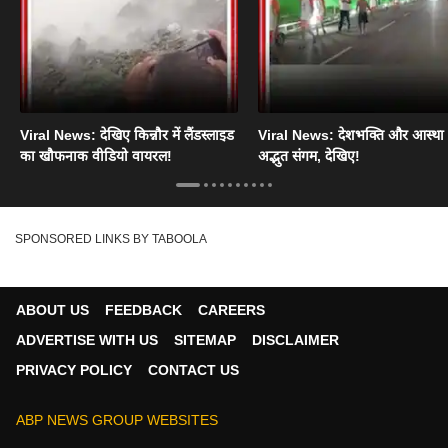
Viral News: देखिए किन्नौर में लैंडस्लाइड
Viral News: देशभक्ति और आस्था
का खौफनाक वीडियो वायरल!
अद्भुत संगम, देखिए!
SPONSORED LINKS BY TABOOLA
ABOUT US
FEEDBACK
CAREERS
ADVERTISE WITH US
SITEMAP
DISCLAIMER
PRIVACY POLICY
CONTACT US
ABP NEWS GROUP WEBSITES