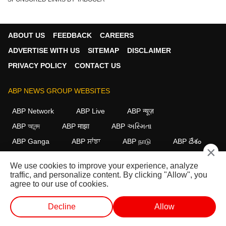
ABOUT US
FEEDBACK
CAREERS
ADVERTISE WITH US
SITEMAP
DISCLAIMER
PRIVACY POLICY
CONTACT US
ABP NEWS GROUP WEBSITES
ABP Network
ABP Live
ABP न्यूज़
ABP আনন্দ
ABP माझा
ABP અસ્મિતા
ABP Ganga
ABP ਸਾਂਝਾ
ABP நாடு
ABP దేశం
×
FOLLOW US
We use cookies to improve your experience, analyze
traffic, and personalize content. By clicking "Allow", you
agree to our use of cookies.
This website follows the
DNPA Code of Ethics.
Copyright@2026.
Decline
Allow
All rights reserved.
वेब स्टोरीज
वीडियो
लाइव टीवी
शॉर्ट वीडियोज