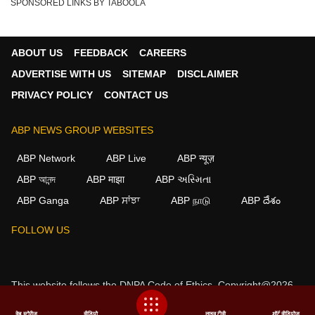
SPONSORED LINKS BY TABOOLA
ABOUT US
FEEDBACK
CAREERS
ADVERTISE WITH US
SITEMAP
DISCLAIMER
PRIVACY POLICY
CONTACT US
ABP NEWS GROUP WEBSITES
ABP Network
ABP Live
ABP न्यूज़
ABP আনন্দ
ABP माझा
ABP અસ્મિતા
ABP Ganga
ABP ਸਾਂਝਾ
ABP நாடு
ABP దేశం
FOLLOW US
This website follows the
DNPA Code of Ethics.
Copyright@2026.
All rights reserved.
वेब स्टोरीज
वीडियो
लाइव टीवी
शॉर्ट वीडियोज