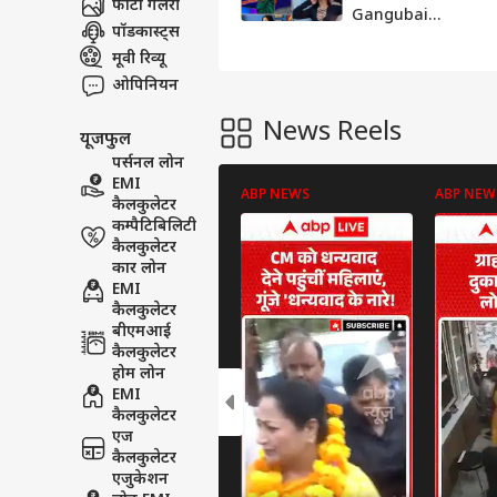
फोटो गैलरी
Gangubai
पॉडकास्ट्स
Transformation: '
छोटी गंगूबाई' सलोनी
मूवी रिव्यू
डैनी अब हो गई हैं इतनी
ओपिनियन
बड़ी, ग्लैमरस तस्वीरें
देख पहचानना होगा
News Reels
यूजफुल
मुश्किल
पर्सनल लोन
EMI
ABP NEWS
ABP NEW
कैलकुलेटर
कम्पैटिबिलिटी
कैलकुलेटर
कार लोन
EMI
कैलकुलेटर
बीएमआई
कैलकुलेटर
होम लोन
EMI
कैलकुलेटर
एज
कैलकुलेटर
एजुकेशन