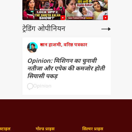
ट्रेडिंग ओपीनियन
रुमान हाशमी, वरिष्ठ पत्रकार
Opinion: मिशिगन का चुनावी
नतीजा और एपेक की कमजोर होती
सियासी पकड़
Opinion
्टाइल
गोल्ड प्राइस
सिल्वर प्राइस