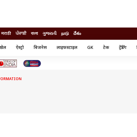
मराठी
ਪੰਜਾਬੀ
বাংলা
ગુજરાતી
நாடு
దేశం
खेल
ऐस्ट्रो
बिजनेस
लाइफस्टाइल
GK
टेक
ट्रेंडिंग
ंजन
ऑटो
खेल
ुड
कार
क्रिकेट
री सिनेमा
टेक्नोलॉजी
शिक्षा
ल सिनेमा
SFORMATION
मोबाइल
रिजल्ट
्रिटीज
चैटजीपीटी
नौकरी
ी
गैजेट
वेब स्टोरीज
यूटिलिटी न्यूज़
कल्चर
फैक्ट चेक