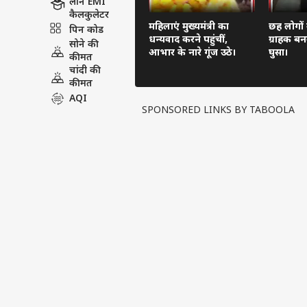
लोन EMI
कैलकुलेटर
महिलाएं मुख्यमंत्री का
छह लोगों
पिन कोड
धन्यवाद करने पहुंचीं,
ग्राहक बन
सोने की
आभार के नारे गूंज उठे।
घुसा।
कीमत
चांदी की
कीमत
AQI
SPONSORED LINKS BY TABOOLA