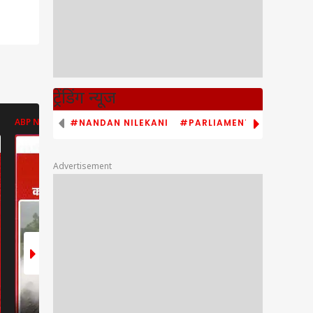
ट्रेंडिंग न्यूज
#NANDAN NILEKANI
#PARLIAMENT MONSOON S
ABP NEWS
ABP NEWS
ABP NEWS
Advertisement