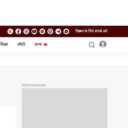
विज्ञापन के लिए संपर्क करें
शिक्षा
ऑटो
अन्य
बिजनेस
लाइफस्टाइल
पर्सनल फाइनेंस
स्वास्थ्य
स्टॉक मार्केट
ट्रैवल
म्यूचुअल फंड्स
फूड
क्रिप्टो
फैशन
आईपीओ
Health and Fitness
Advertisement
फोटो गैलरी
जनरल नॉलेज
वीडियो