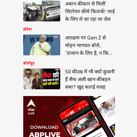
अबान की कार से मिलीं
ी उम्र में भी क्यों कुंवारी
 सैफ अली खान की बहन
लिटरेचर की ये किताबें! भाई
? खुद बताई वजह
के लिए ले जा रहा था जेल
इंडिया
आरक्षण पर Gen Z से
मोहन भागवत बोले,
बंप के साथ प्रेग्नेंट
'उत्थान के लिए है, न कि
ला का डांस वीडियो
कोई...'
बॉलीवुड
ल, माधुरी दीक्षित के
 पर लगाए ठुमके
50 की उम्र में भी क्यों कुंवारी
हैं सैफ अली खान की बहन
सबा? खुद बताई वजह