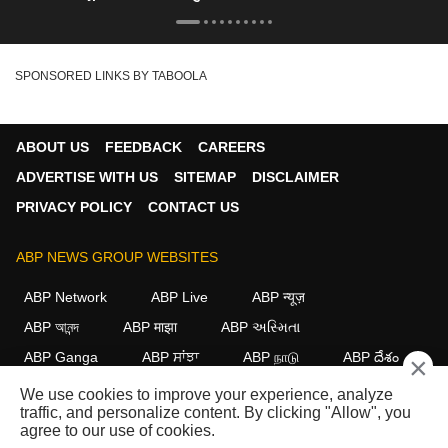
SPONSORED LINKS BY TABOOLA
ABOUT US
FEEDBACK
CAREERS
ADVERTISE WITH US
SITEMAP
DISCLAIMER
PRIVACY POLICY
CONTACT US
ABP NEWS GROUP WEBSITES
ABP Network
ABP Live
ABP न्यूज़
ABP আনন্দ
ABP माझा
ABP અસ્મિતા
ABP Ganga
ABP ਸਾਂਝਾ
ABP நாடு
ABP దేశం
×
We use cookies to improve your experience, analyze
FOLLOW US
traffic, and personalize content. By clicking "Allow", you
agree to our use of cookies.