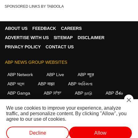
SPONSORED LINKS BY TABOOLA
ABOUT US
FEEDBACK
CAREERS
ADVERTISE WITH US
SITEMAP
DISCLAIMER
PRIVACY POLICY
CONTACT US
ABP NEWS GROUP WEBSITES
ABP Network
ABP Live
ABP न्यूज़
ABP আনন্দ
ABP माझा
ABP અસ્મિતા
ABP Ganga
ABP ਸਾਂਝਾ
ABP நாடு
ABP దేశం
×
FOLLOW US
We use cookies to improve your experience, analyze
traffic, and personalize content. By clicking "Allow", you
agree to our use of cookies.
This website follows the
DNPA Code of Ethics.
Copyright@2026.
Decline
Allow
All rights reserved.