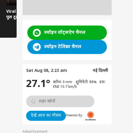
Viral News: दरदपुरा में
Viral Video: हवा से बातें
Viral Video:
पुल टूटा, हाईवे ठप
करती कार... रील्स का ऐसा
तबेला? सिस्ट
भूत?
तमाशबीन!
ज्वॉइन वॉट्सऐप चैनल
ज्वॉइन टेलिग्राम चैनल
Sat Aug 08, 2:23 am
नई दिल्ली
27.1°
बारिश: 0 mm ह्यूमिडिटी: 88% हवा:
ENE 10.7 km/h
देखें आज का मौसम
Powered By:
Advertisement