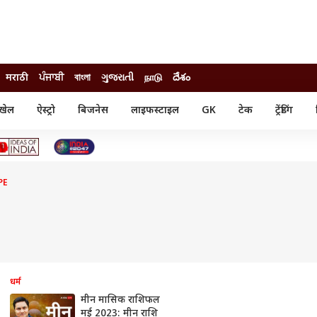
मराठी
ਪੰਜਾਬੀ
বাংলা
ગુજરાતી
நாடு
దేశం
खेल
ऐस्ट्रो
बिजनेस
लाइफस्टाइल
GK
टेक
ट्रेंडिंग
ंजन
ऑटो
खेल
ुड
कार
क्रिकेट
री सिनेमा
टेक्नोलॉजी
शिक्षा
ल सिनेमा
PE
मोबाइल
रिजल्ट
्रिटीज
चैटजीपीटी
नौकरी
ी
गैजेट
वेब स्टोरीज
यूटिलिटी न्यूज़
कल्चर
फैक्ट चेक
धर्म
मीन मासिक राशिफल
मई 2023: मीन राशि