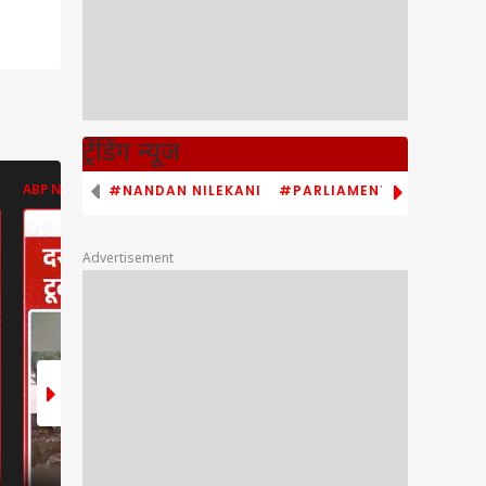
ट्रेंडिंग न्यूज
#NANDAN NILEKANI
#PARLIAMENT MONSOON S
ABP NEWS
ABP NEWS
ABP NEWS
Advertisement