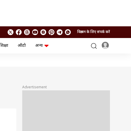
विज्ञापन के लिए संपर्क करें
शिक्षा
ऑटो
अन्य
बिजनेस
लाइफस्टाइल
पर्सनल फाइनेंस
स्वास्थ्य
स्टॉक मार्केट
ट्रैवल
म्यूचुअल फंड्स
फूड
क्रिप्टो
फैशन
आईपीओ
Health and Fitness
Advertisement
फोटो गैलरी
जनरल नॉलेज
वीडियो