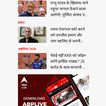
पप्पू यादव के खिलाफ थाने
नई नहीं KKR को जॉइन
गे हार्दिक पांड्या? 25
पहुंचा चप्पल फेंकने वाला
ड़ के साथ कप्तानी भी
E TIPS
आरोपी, पूर्णिया सांसद पर
गी!
लगाए ये आरोप
इंडिया
तरुण तेजपाल क्यों करने
लगे शरजील इमाम और
 उठाए पता करें सिलेंडर
उमर खालिद से अपनी
कितनी गैस बची है?
तुलना? जानें
आईपीएल 2026
एं यह ट्रिक
चेन्नई नहीं KKR को जॉइन
करेंगे हार्दिक पांड्या? 25
करोड़ के साथ कप्तानी भी
मिलेगी!