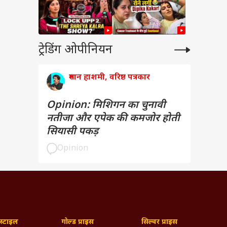
ट्रेडिंग ओपीनियन
रुमान हाशमी, वरिष्ठ पत्रकार
Opinion: मिशिगन का चुनावी
नतीजा और एपेक की कमजोर होती
सियासी पकड़
Opinion
्टाइल
गोल्ड प्राइस
सिल्वर प्राइस