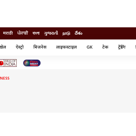
मराठी
ਪੰਜਾਬੀ
বাংলা
ગુજરાતી
நாடு
దేశం
खेल
ऐस्ट्रो
बिजनेस
लाइफस्टाइल
GK
टेक
ट्रेंडिंग
ंजन
ऑटो
खेल
ुड
कार
क्रिकेट
री सिनेमा
टेक्नोलॉजी
शिक्षा
ल सिनेमा
ENESS
मोबाइल
रिजल्ट
्रिटीज
चैटजीपीटी
नौकरी
ी
गैजेट
वेब स्टोरीज
यूटिलिटी न्यूज़
कल्चर
फैक्ट चेक