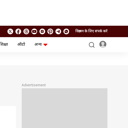
विज्ञापन के लिए संपर्क करें
शिक्षा
ऑटो
अन्य
बिजनेस
लाइफस्टाइल
पर्सनल फाइनेंस
स्वास्थ्य
स्टॉक मार्केट
ट्रैवल
म्यूचुअल फंड्स
फूड
क्रिप्टो
फैशन
आईपीओ
Health and Fitness
Advertisement
फोटो गैलरी
जनरल नॉलेज
वीडियो