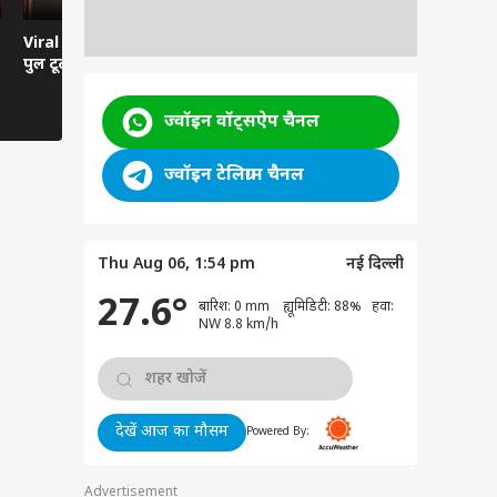
Viral News: दरदपुरा में
Viral Video: हवा से बातें
Viral Video:
पुल टूटा, हाईवे ठप
करती कार... रील्स का ऐसा
तबेला? सिस्ट
भूत?
तमाशबीन!
ज्वॉइन वॉट्सऐप चैनल
ज्वॉइन टेलिग्राम चैनल
Thu Aug 06, 1:54 pm
नई दिल्ली
27.6°
बारिश: 0 mm ह्यूमिडिटी: 88% हवा:
NW 8.8 km/h
देखें आज का मौसम
Powered By:
Advertisement