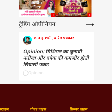
ट्रेडिंग ओपीनियन
रुमान हाशमी, वरिष्ठ पत्रकार
Opinion: मिशिगन का चुनावी
नतीजा और एपेक की कमजोर होती
सियासी पकड़
Opinion
्टाइल
गोल्ड प्राइस
सिल्वर प्राइस