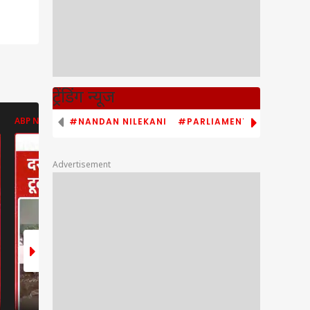
ट्रेंडिंग न्यूज
#NANDAN NILEKANI
#PARLIAMENT MONSOON S
ABP NEWS
ABP NEWS
ABP NEWS
Advertisement