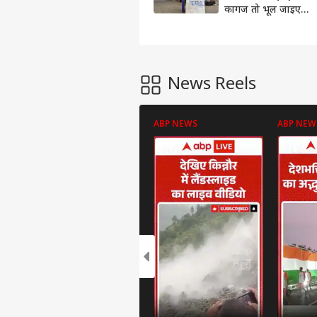
कागज तो भूल जाइए
पेट्रोल-डीजल, जानिए
नए नियम
News Reels
ABP NEWS
ABP NEW