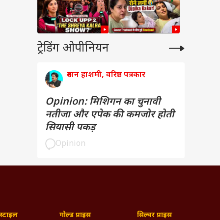
ट्रेडिंग ओपीनियन
रुमान हाशमी, वरिष्ठ पत्रकार
Opinion: मिशिगन का चुनावी
नतीजा और एपेक की कमजोर होती
सियासी पकड़
Opinion
्टाइल
गोल्ड प्राइस
सिल्वर प्राइस