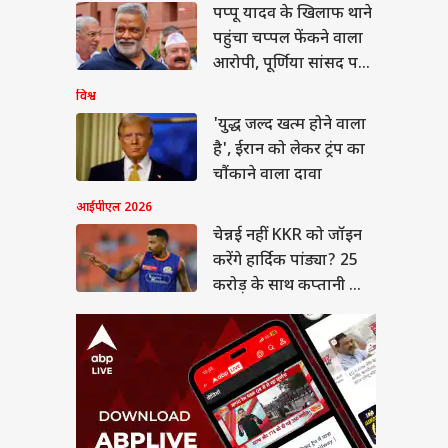
पप्पू यादव के खिलाफ थाने
नई नहीं KKR को जॉइन
गे हार्दिक पांड्या? 25
पहुंचा चप्पल फेंकने वाला
ड़ के साथ कप्तानी भी
E TIPS
आरोपी, पूर्णिया सांसद पर
गी!
लगाए ये आरोप
विश्व
'युद्ध जल्द खत्म होने वाला
है', ईरान को लेकर ट्रंप का
 उठाए पता करें सिलेंडर
चौंकाने वाला दावा
कितनी गैस बची है?
आईपीएल 2026
एं यह ट्रिक
चेन्नई नहीं KKR को जॉइन
करेंगे हार्दिक पांड्या? 25
करोड़ के साथ कप्तानी भी
मिलेगी!