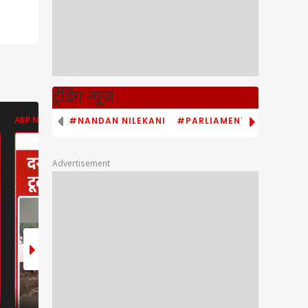
ट्रेंडिंग न्यूज
#NANDAN NILEKANI
#PARLIAMENT MONSOON S
ABP NEWS
ABP NEWS
ABP NEWS
Advertisement