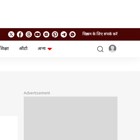
विज्ञापन के लिए संपर्क करें
शिक्षा
ऑटो
अन्य
बिजनेस
लाइफस्टाइल
पर्सनल फाइनेंस
स्वास्थ्य
स्टॉक मार्केट
ट्रैवल
म्यूचुअल फंड्स
फूड
क्रिप्टो
फैशन
आईपीओ
Health and Fitness
Advertisement
फोटो गैलरी
जनरल नॉलेज
वीडियो