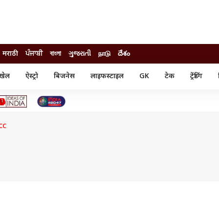
मराठी
ਪੰਜਾਬੀ
বাংলা
ગુજરાતી
நாடு
దేశం
खेल
ऐस्ट्रो
बिजनेस
लाइफस्टाइल
GK
टेक
ट्रेंडिंग
ंजन
ऑटो
खेल
ुड
कार
क्रिकेट
री सिनेमा
टेक्नोलॉजी
शिक्षा
ल सिनेमा
CC
मोबाइल
रिजल्ट
्रिटीज
चैटजीपीटी
नौकरी
ी
गैजेट
वेब स्टोरीज
यूटिलिटी न्यूज़
कल्चर
फैक्ट चेक