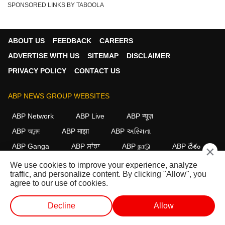
SPONSORED LINKS BY TABOOLA
ABOUT US
FEEDBACK
CAREERS
ADVERTISE WITH US
SITEMAP
DISCLAIMER
PRIVACY POLICY
CONTACT US
ABP NEWS GROUP WEBSITES
ABP Network
ABP Live
ABP न्यूज़
ABP আনন্দ
ABP माझा
ABP અસ્મિતા
ABP Ganga
ABP ਸਾਂਝਾ
ABP நாடு
ABP దేశం
×
We use cookies to improve your experience, analyze
FOLLOW US
traffic, and personalize content. By clicking "Allow", you
agree to our use of cookies.
Decline
Allow
This website follows the
DNPA Code of Ethics.
Copyright@2026.
All rights reserved.
वेब स्टोरीज
वीडियो
लाइव टीवी
शॉर्ट वीडियोज