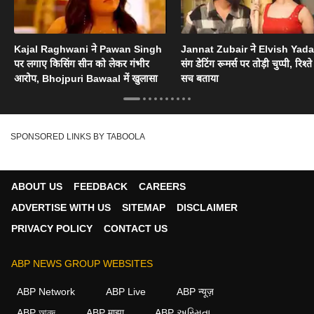
Kajal Raghwani ने Pawan Singh
Jannat Zubair ने Elvish Yad
पर लगाए किसिंग सीन को लेकर गंभीर
संग डेटिंग रूमर्स पर तोड़ी चुप्पी, रिश्त
आरोप, Bhojpuri Bawaal में खुलासा
सच बताया
SPONSORED LINKS BY TABOOLA
ABOUT US
FEEDBACK
CAREERS
ADVERTISE WITH US
SITEMAP
DISCLAIMER
PRIVACY POLICY
CONTACT US
ABP NEWS GROUP WEBSITES
ABP Network
ABP Live
ABP न्यूज़
ABP আনন্দ
ABP माझा
ABP અસ્મિતા