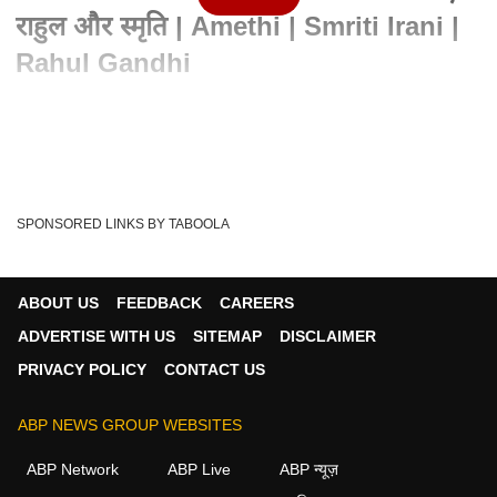
राहुल और स्मृति | Amethi | Smriti Irani |
Rahul Gandhi
Written By :
एबीपी न्यूज़ डेस्क
19 Feb 2024 04:14 PM (IST)
यूपी के अमेठी में राहुल गांधी की भारत जोड़ो यात्रा पहुंची हैं. तो वहीं अमेठी से
लोकसभा सांसद और केंद...
see more
SPONSORED LINKS BY TABOOLA
Smriti Irani
Amethi
BJP
Congress
Tags :
Kamalnath
RAHUL GANDHI
Congressnews
ABOUT US
FEEDBACK
CAREERS
Kamalnathnews
MadhyaPradeshPolitics
ADVERTISE WITH US
SITEMAP
DISCLAIMER
PRIVACY POLICY
CONTACT US
न्यूज़ वीडियोज
ABP NEWS GROUP WEBSITES
ABP Network
ABP Live
ABP न्यूज़
न्यूज़