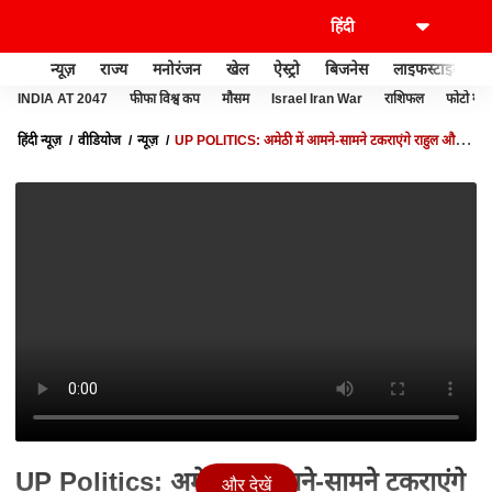
न्यूज़
राज्य
मनोरंजन
खेल
ऐस्ट्रो
बिजनेस
लाइफस्टाइल
INDIA AT 2047
फीफा विश्व कप
मौसम
Israel Iran War
राशिफल
फोटो गैल
हिंदी न्यूज़
वीडियोज
न्यूज़
UP POLITICS: अमेठी में आमने-सामने टकराएंगे राहुल और
स्मृति | AMETHI | SMRITI IRANI | RAHUL GANDHI
UP Politics: अमेठी में आमने-सामने टकराएंगे
और देखें