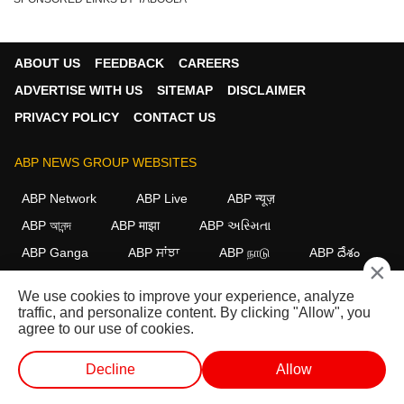
ABOUT US
FEEDBACK
CAREERS
ADVERTISE WITH US
SITEMAP
DISCLAIMER
PRIVACY POLICY
CONTACT US
ABP NEWS GROUP WEBSITES
ABP Network
ABP Live
ABP न्यूज़
ABP আনন্দ
ABP माझा
ABP અસ્મિતા
ABP Ganga
ABP ਸਾਂਝਾ
ABP நாடு
ABP దేశం
×
FOLLOW US
We use cookies to improve your experience, analyze
traffic, and personalize content. By clicking "Allow", you
agree to our use of cookies.
This website follows the
DNPA Code of Ethics.
Copyright@2026.
Decline
Allow
All rights reserved.
वेब स्टोरीज
वीडियो
लाइव टीवी
शॉर्ट वीडियोज