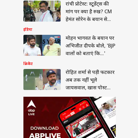
रांची प्रोटेस्ट: स्टूडेंट्स की
त शर्मा से पड़ी फटकार
तक नहीं भूले
मांग पर क्या है रुख? CM
सवाल, खास पोस्ट शेयर
ल नॉलेज
हेमंत सोरेन के बयान से
लिए मजे
मिले ये संकेत
इंडिया
मोहन भागवत के बयान पर
अभिजीत दीपके बोले, 'BJP
 में कौन विदेशी चंदा ले
वालों को बताएं कि...'
 है, कौन नहीं? जानें
क्रिकेट
म
रोहित शर्मा से पड़ी फटकार
अब तक नहीं भूले
जायसवाल, खास पोस्ट
शेयर कर लिए मजे