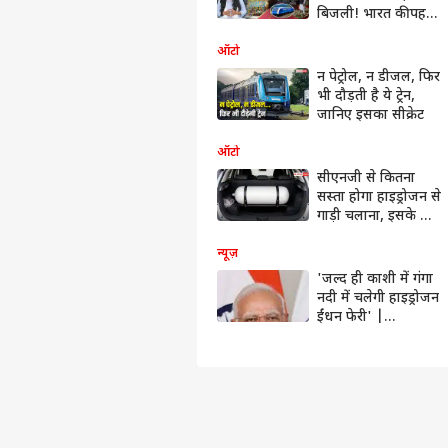
बिजली! भारत की पहली
हाइड्रोजन ट्रेन! इंजन का
राज जानकर रह जाएंगे
ऑटो
हैरान!
न पेट्रोल, न डीजल, फिर
भी दौड़ती है ये ट्रेन,
जानिए इसका सीक्रेट
ऑटो
सीएनजी से कितना
सस्ता होगा हाइड्रोजन से
गाड़ी चलाना, इसके लिए
क्या अलग किट
आएंगी?
न्यूज़
'जल्द ही काशी में गंगा
नदी में चलेगी हाइड्रोजन
ईंधन फेरी' |
#abpnewsshorts