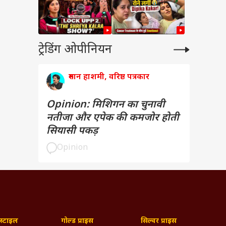
ट्रेडिंग ओपीनियन
रुमान हाशमी, वरिष्ठ पत्रकार
Opinion: मिशिगन का चुनावी
नतीजा और एपेक की कमजोर होती
सियासी पकड़
Opinion
्टाइल
गोल्ड प्राइस
सिल्वर प्राइस