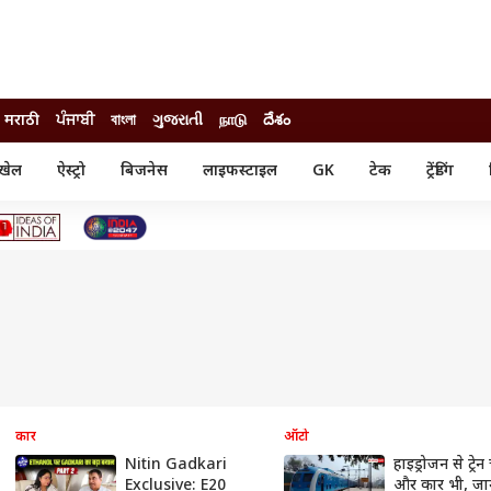
मराठी
ਪੰਜਾਬੀ
বাংলা
ગુજરાતી
நாடு
దేశం
खेल
ऐस्ट्रो
बिजनेस
लाइफस्टाइल
GK
टेक
ट्रेंडिंग
ंजन
ऑटो
खेल
ुड
कार
क्रिकेट
री सिनेमा
टेक्नोलॉजी
शिक्षा
ल सिनेमा
मोबाइल
रिजल्ट
्रिटीज
चैटजीपीटी
नौकरी
ी
गैजेट
वेब स्टोरीज
यूटिलिटी न्यूज़
कल्चर
फैक्ट चेक
कार
ऑटो
Nitin Gadkari
हाइड्रोजन से ट्रेन
Exclusive: E20
और कार भी, जान