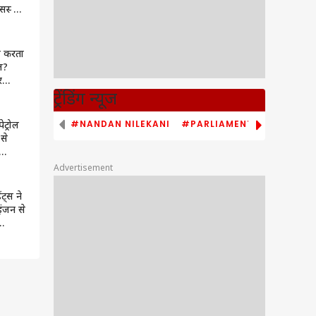
सस्ती
 यह
ाम करता
ूल?
र
सस्ता
ट्रेंडिंग न्यूज
#NANDAN NILEKANI
#PARLIAMENT MONSOON S
ेट्रोल
से
Advertisement
ंट्स ने
इंजन से
ा में