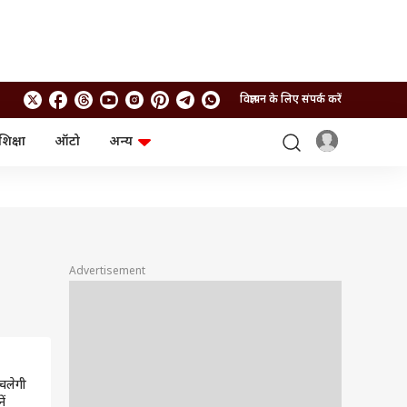
विज्ञापन के लिए संपर्क करें
शिक्षा
ऑटो
अन्य
बिजनेस
लाइफस्टाइल
पर्सनल फाइनेंस
स्वास्थ्य
स्टॉक मार्केट
ट्रैवल
म्यूचुअल फंड्स
फूड
क्रिप्टो
फैशन
आईपीओ
Health and Fitness
Advertisement
फोटो गैलरी
जनरल नॉलेज
वीडियो
 चलेगी
ें