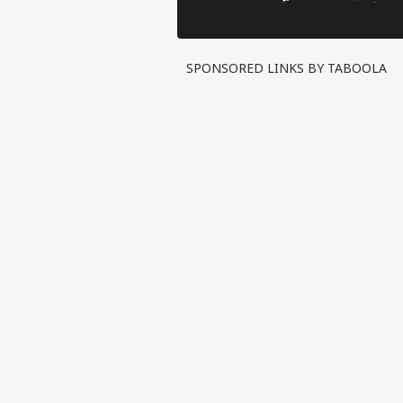
Upp 2 का फिनाले
सबसे बड़ी
Controv
SPONSORED LINKS BY TABOOLA
पर्सनल
टॉप
हॅलो गेस्ट
इंडिय
एडवर्टाइज विथ अस
प्राइवेसी पॉलिसी
कॉन्टैक्ट अस