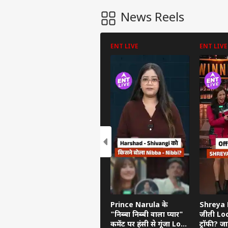
News Reels
ENT LIVE
ENT LIVE
Prince Narula के
Shreya K
"निब्बा निब्बी वाला प्यार"
जीती Lo
कमेंट पर हंसी से गूंजा Lock
ट्रॉफी? ज