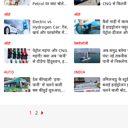
Petrol पर क्या बोले?
CNG से कितनी 
Part 2 |
और पावरफुल है
#nitingadkari
गैस?
ऑटो
ऑटो
#e20fuel
Electric vs
कैसे गाड़ी में क
#autolive
Hydrogen Car: रेंज,
है हाइड्रोजन फ्य
खर्च और परफॉर्मेंस में
पेट्रोल-डीजल औ
कौन है किससे आगे?
CNG से कितना 
समझिए दोनों में अंतर
होगा, यहां जानें
ऑटो
टेक्नोलॉजी
पेट्रोल महंगा और CNG
अब समुद्र बनेगा प
महंगी! क्या अब 'पानी'
पंप! नई तकनीक 
से दौड़ेगा हिंदुस्तान, इस
पानी से निकलेगा
फ्यूल का क्या फ्यूचर?
हाइड्रोजन फ्यूल
AUTO
INDIA
देश की पहली 'हवा-
तमिलनाडु के स्टुडे
पानी' से चलने वाली
बनाई हाईड्रोजन 
बस की हुई शुरुआत,
चलने वाली बोट,
हरदीप सिंह पुरी ने
मोनाका प्रतियोगित
दिखाई हरी झंडी
लेगी भाग
1
2