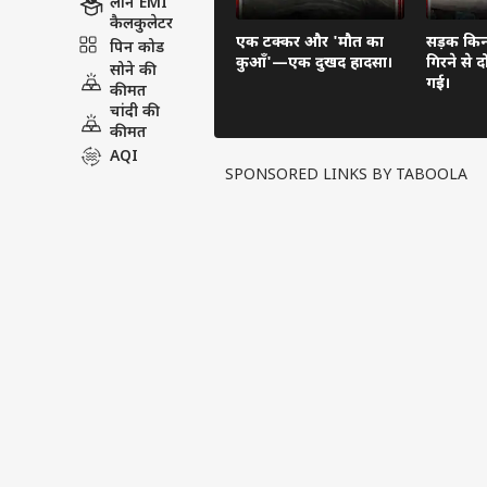
लोन EMI
कैलकुलेटर
एक टक्कर और 'मौत का
सड़क किनार
पिन कोड
कुआँ'—एक दुखद हादसा।
गिरने से 
सोने की
गई।
कीमत
चांदी की
कीमत
AQI
SPONSORED LINKS BY TABOOLA