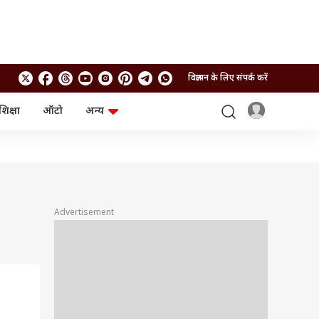
विज्ञापन के लिए संपर्क करें
शिक्षा
ऑटो
अन्य
बिजनेस
लाइफस्टाइल
पर्सनल फाइनेंस
स्वास्थ्य
स्टॉक मार्केट
ट्रैवल
म्यूचुअल फंड्स
फूड
क्रिप्टो
फैशन
आईपीओ
Health and Fitness
Advertisement
फोटो गैलरी
जनरल नॉलेज
वीडियो