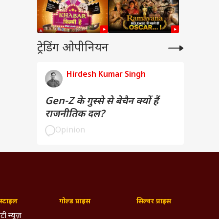
ट्रेडिंग ओपीनियन
Hirdesh Kumar Singh
Gen-Z के गुस्से से बेचैन क्यों हैं
राजनीतिक दल?
Opinion
्टाइल
गोल्ड प्राइस
सिल्वर प्राइस
टी न्यूज़