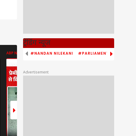
ट्रेंडिंग न्यूज
#NANDAN NILEKANI
#PARLIAMENT MONSOON S
ABP NEWS
ENT LIVE
ENT LIVE
Advertisement