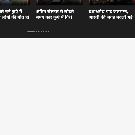
े बने कुएं में
अंतिम संस्कार से लौटते
दशाश्वमेध घाट जलमग्न,
दो लोगों की मौत हो
समय कार कुएं में गिरी
आरती की जगह बदली गई