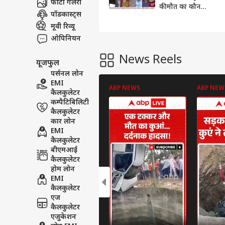
फोटो गैलरी
की मौत का कौन
पॉडकास्ट्स
जिम्मेदार? विश्लेषकों
का सटीक विश्लेषण |
मूवी रिव्यू
UP SIR | EC |CM
ओपिनियन
Yogi
News Reels
यूजफुल
पर्सनल लोन
EMI
ABP NEWS
ABP NEW
कैलकुलेटर
कम्पैटिबिलिटी
कैलकुलेटर
कार लोन
EMI
कैलकुलेटर
बीएमआई
कैलकुलेटर
होम लोन
EMI
कैलकुलेटर
एज
कैलकुलेटर
एजुकेशन