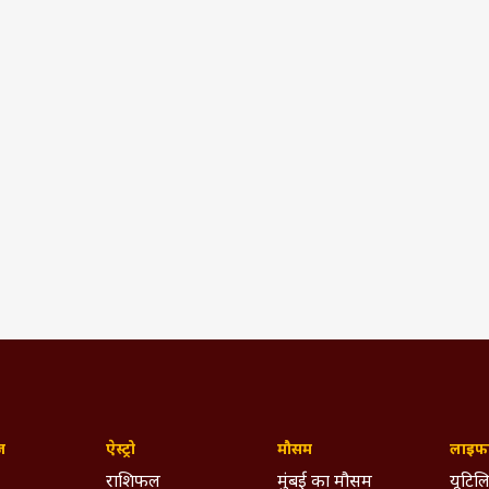
ज़
ऐस्ट्रो
मौसम
लाइफस
राशिफल
मुंबई का मौसम
यूटिलि