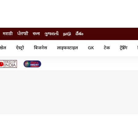
मराठी
ਪੰਜਾਬੀ
বাংলা
ગુજરાતી
நாடு
దేశం
खेल
ऐस्ट्रो
बिजनेस
लाइफस्टाइल
GK
टेक
ट्रेंडिंग
ंजन
ऑटो
खेल
ुड
कार
क्रिकेट
री सिनेमा
टेक्नोलॉजी
शिक्षा
ल सिनेमा
मोबाइल
रिजल्ट
्रिटीज
चैटजीपीटी
नौकरी
ी
गैजेट
वेब स्टोरीज
यूटिलिटी न्यूज़
कल्चर
फैक्ट चेक