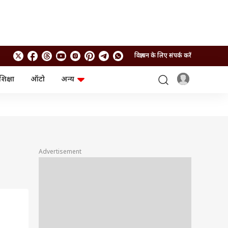
विज्ञापन के लिए संपर्क करें
शिक्षा
ऑटो
अन्य
बिजनेस
लाइफस्टाइल
पर्सनल फाइनेंस
स्वास्थ्य
स्टॉक मार्केट
ट्रैवल
म्यूचुअल फंड्स
फूड
क्रिप्टो
फैशन
आईपीओ
Health and Fitness
Advertisement
फोटो गैलरी
जनरल नॉलेज
वीडियो