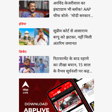
यरमेंट के बाद रहाणे का
अरविंद केजरीवाल का
ा बयान, 15 साल के
इंस्टाग्राम भी ब्लॉक! AAP
 सूर्यवंशी पर कह गए
या
 बात
चीफ बोले- 'मोदी सरकार
के सामने घुटने न टेके
इंडिया
META'
सुप्रीम कोर्ट से आसाराम
बापू को झटका, नहीं मिली
 NEET-UG में ‘टू-स्टेज
अंतरिम जमानत
मूला’ से पेपर लीक पर
गी लगाम?
क्रिकेट
रिटायरमेंट के बाद रहाणे
का तीखा बयान, 15 साल
के वैभव सूर्यवंशी पर कह
गए बड़ी बात