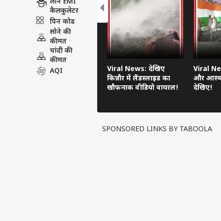
लोन EMI
कैलकुलेटर
पिन कोड
सोने की
कीमत
चांदी की
कीमत
Viral News: देखिए
Viral Ne
AQI
किन्नौर में लैंडस्लाइड का
और आस्था
खौफनाक वीडियो वायरल!
देखिए!
SPONSORED LINKS BY TABOOLA