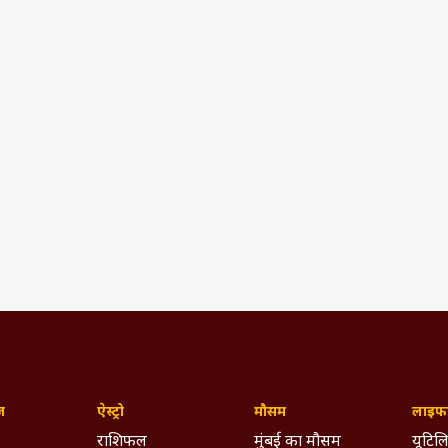
ज़
ऐस्ट्रो
मौसम
लाइफस
राशिफल
मुंबई का मौसम
यूटिलि