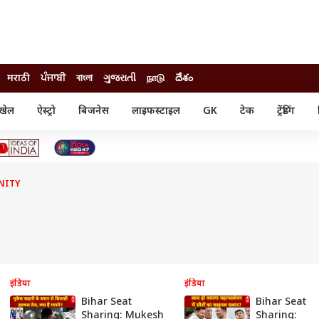
मराठी
ਪੰਜਾਬੀ
বাংলা
ગુજરાતી
நாடு
దేశం
खेल
ऐस्ट्रो
बिजनेस
लाइफस्टाइल
GK
टेक
ट्रेंडिंग
ंजन
ऑटो
खेल
ुड
कार
क्रिकेट
री सिनेमा
टेक्नोलॉजी
शिक्षा
ल सिनेमा
NITY
मोबाइल
रिजल्ट
्रिटीज
चैटजीपीटी
नौकरी
ी
गैजेट
वेब स्टोरीज
यूटिलिटी न्यूज़
कल्चर
फैक्ट चेक
इंडिया
इंडिया
Bihar Seat
Bihar Seat
Sharing: Mukesh
Sharing: