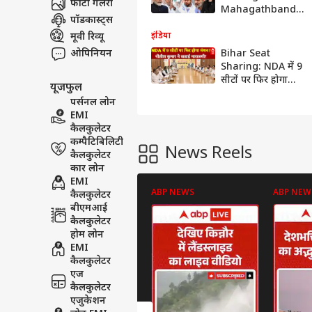
फोटो गैलरी
Mahagathbandan
पॉडकास्ट्स
में सीट बंटवारे पर रार,
कब थमेगी ये सियासी
मूवी रिव्यू
इंडिया
तकरार? | ABP News
ओपिनियन
Bihar Seat
Sharing: NDA में 9
सीटों पर फिर होगा
यूजफुल
मंथन? नीतीश कुमार ने
पर्सनल लोन
जताई नाराजगी! |
EMI
ABP News
कैलकुलेटर
कम्पैटिबिलिटी
News Reels
कैलकुलेटर
कार लोन
EMI
ABP NEWS
ABP NEW
कैलकुलेटर
बीएमआई
कैलकुलेटर
होम लोन
EMI
कैलकुलेटर
एज
कैलकुलेटर
एजुकेशन