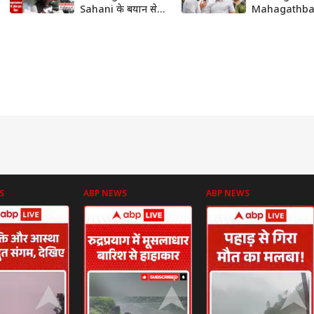
Sahani के बयान से
Mahagathb
सियासी हलचल तेज,
में RJD-Congr
क्या हैं मायने? | RJD-
बीच सीटों को ले
Congress
सुलझ गई गुत्थी?
ABP News
S
ABP NEWS
ABP NEWS