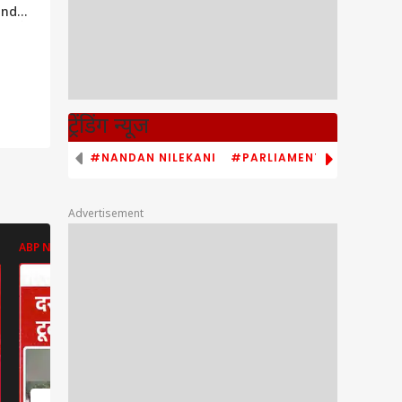
andhan
ess के
कर
 |
ट्रेंडिंग न्यूज
#NANDAN NILEKANI
#PARLIAMENT MONSOON S
Advertisement
ABP NEWS
ABP NEWS
ABP NEWS