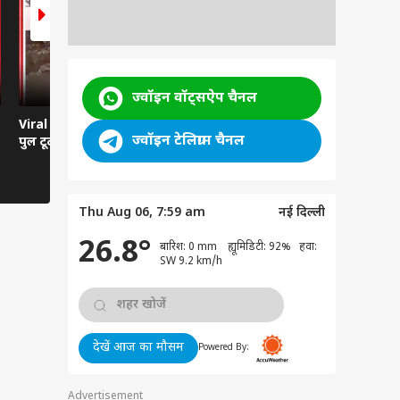
ज्वॉइन वॉट्सऐप चैनल
Viral News: दरदपुरा में
Viral Video: हवा से बातें
Viral Video:
ज्वॉइन टेलिग्राम चैनल
पुल टूटा, हाईवे ठप
करती कार... रील्स का ऐसा
तबेला? सिस्ट
भूत?
तमाशबीन!
Thu Aug 06, 7:59 am
नई दिल्ली
26.8°
बारिश: 0 mm ह्यूमिडिटी: 92% हवा:
SW 9.2 km/h
देखें आज का मौसम
Powered By:
Advertisement