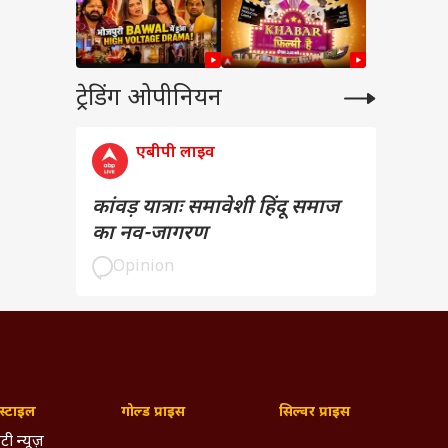
ट्रेडिंग ओपीनियन
एबीपी लाइव
कांवड़ यात्राः समावेशी हिंदू समाज
का नव-जागरण
Opinion
्टाइल
गोल्ड प्राइस
सिल्वर प्राइस
टी न्यूज़