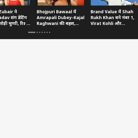
ubair ने
Bhojpuri Bawaal में
Brand Value में Shah
dav संग डेटिंग
Amrapali Dubey-Kajal
Rukh Khan बने नंबर 1,
ोड़ी चुप्पी, रिश्ते
Raghwani की बहस,
Virat Kohli और
ताया
Pawan Singh गुस्से में
Ranveer Singh को छोड़ा
छोड़ गए शो
पीछे