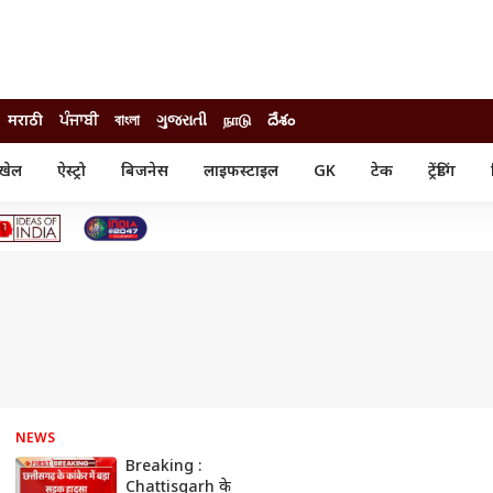
मराठी
ਪੰਜਾਬੀ
বাংলা
ગુજરાતી
நாடு
దేశం
खेल
ऐस्ट्रो
बिजनेस
लाइफस्टाइल
GK
टेक
ट्रेंडिंग
ंजन
ऑटो
खेल
ुड
कार
क्रिकेट
री सिनेमा
टेक्नोलॉजी
शिक्षा
ल सिनेमा
मोबाइल
रिजल्ट
्रिटीज
चैटजीपीटी
नौकरी
ी
गैजेट
वेब स्टोरीज
यूटिलिटी न्यूज़
कल्चर
फैक्ट चेक
NEWS
Breaking :
Chattisgarh के