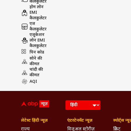
कैलकुलेटर
होम लोन
EMI
कैलकुलेटर
एज
कैलकुलेटर
एजुकेशन
लोन EMI
कैलकुलेटर
पिन कोड
सोने की
कीमत
चांदी की
कीमत
AQI
लेटेस्ट हिंदी न्यूज़
एंटरटेनमेंट न्यूज़
स्पोर्ट्स न्यू
राज्य
विजुअल स्टोरीज़
क्रिकेट