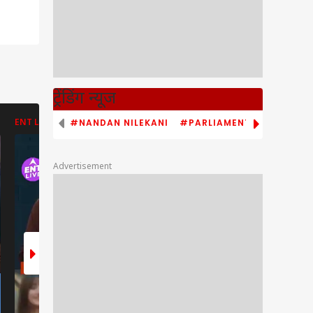
ट्रेंडिंग न्यूज
#NANDAN NILEKANI
#PARLIAMENT MONSOON S
ENT LIVE
ENT LIVE
ABP NEWS
Advertisement