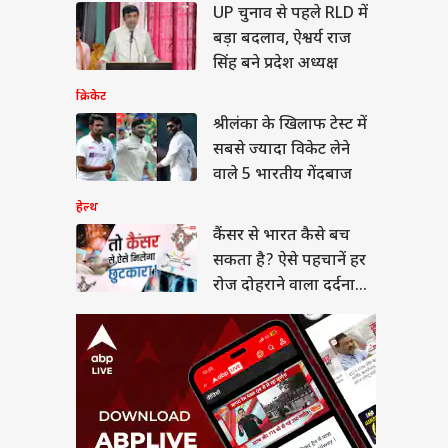
र से भारत कैसे बच
UP चुनाव से पहले RLD में
 है? ऐसे पहचानें हर
बड़ा बदलाव, ऐश्वर्य राज
दोहराने वाला दर्दनाक
या
सिंह बने प्रदेश अध्यक्ष
क्रिकेट
श्रीलंका के खिलाफ टेस्ट में
सबसे ज्यादा विकेट लेने
न हंटर्स बना रही भारतीय
वाले 5 भारतीय गेंदबाज
सेना, ऑपरेशन सिंदूर से
 है इसका कनेक्शन?
हेल्थ
कैंसर से भारत कैसे बच
सकता है? ऐसे पहचानें हर
रोज दोहराने वाला दर्दनाक
सच