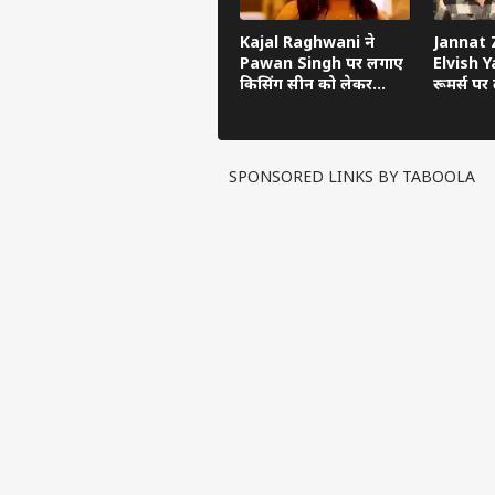
Kajal Raghwani ने
Jannat Z
Pawan Singh पर लगाए
Elvish Ya
किसिंग सीन को लेकर
रूमर्स पर त
गंभीर आरोप, Bhojpuri
का सच ब
Bawaal में खुलासा
SPONSORED LINKS BY TABOOLA