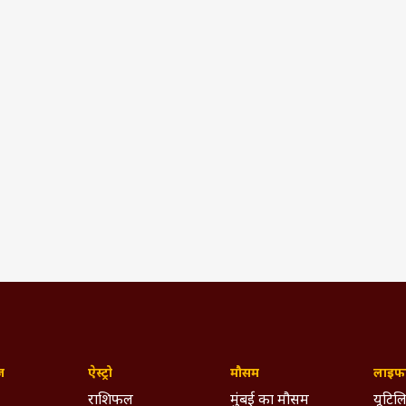
ज़
ऐस्ट्रो
मौसम
लाइफस
राशिफल
मुंबई का मौसम
यूटिलि