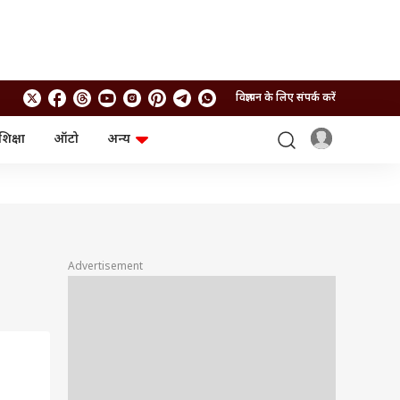
विज्ञापन के लिए संपर्क करें
शिक्षा
ऑटो
अन्य
बिजनेस
लाइफस्टाइल
पर्सनल फाइनेंस
स्वास्थ्य
स्टॉक मार्केट
ट्रैवल
म्यूचुअल फंड्स
फूड
क्रिप्टो
फैशन
आईपीओ
Health and Fitness
Advertisement
फोटो गैलरी
जनरल नॉलेज
वीडियो