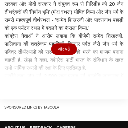
सरकार और मोदी सरकार ने संयुक्त रूप से गिरिडीह को 20 जैन
तीथर्ंकरों की 'निर्वाण भूमि' (मोक्ष स्थल) घोषित किया और जैन धर्म के
सबसे महत्वपूर्ण तीर्थस्थल - 'सम्मेद शिखरजी और पारसनाथ पहाड़ी
को एक पर्यटन स्थल में बदलने का फैसला किया.'
कांग्रेस नेताओं ने आरोप लगाया कि बीजेपी सम्मेद शिखरजी,
पालिताना की शत्रुंजय पहाड़ियों, गिरनार पर्वत जैसे जैन धर्म के
और पढ़ें
पवित्र तीर्थस्थलों को सरकारी खजाने को भरने का माध्यम बनाना
चाहती है. खेड़ा ने कहा, कांग्रेस पार्टी भारत के संविधान के तहत
सभी धार्मिक स्थलों की रक्षा के लिए प्रतिबद्ध है.
उन्होंने कहा, जैन धर्म, 2,500 साल पुराना धर्म, हालांकि जनसंख्या में
छोटा है, लेकिन इसने भारत की आर्थिक प्रगति में बहुत योगदान दिया
है. ऐसा कहा जाता है कि जैन समुदाय के सिद्धांतों ने महात्मा गांधी की
अहिंसा और सत्याग्रह को प्रेरित किया. आज भाजपा -आरएसएस ने
उनके साथ विश्वासघात किया है और उनकी भावनाओं को गहरी ठेस
SPONSORED LINKS BY TABOOLA
पहुंचाई है. गौरतलब है कि देश भर से जैन समाज के लोग आंदोलित
हैं. कई शहरों में लाखों लोग शांतिपूर्ण आंदोलन कर रहे हैं.
ABOUT US
FEEDBACK
CAREERS