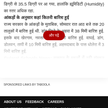
डिग्री से 35.5 डिग्री पर आ गया, हालांकि ह्यूमिडिटी (Humidity)
का स्तर अधिक रहा.
आंकड़ों के अनुसार कहां कितनी बारिश हुई
राज्य सरकार के आंकड़ों के मुताबिक, सोमवार रात आठ बजे तक 20
तालुकों में बारिश हुई थी. डांग जिले के अहवा में 38 मिमी बारिश हुई.
और पढ़ें
इसके बाद खेरगाम, नवसारी में 25 मिमी बारिश हुई. वाघई, डांग,
डोलवन, तापी में 10 मिमी बारिश हुई, अहमदाबाद के पास धोलेरा में 3
मिमी बारिश हुई.
Gujarat Schools News: गुजरात के स्कूलों में उठी संस्कृत
पढ़ाने की मांग, RSS से जुड़े एक संगठन ने कही ये बात
अहमदाबाद में रविवार देर रात आया था तूफान
अहमदाबाद नगर निगम (एएमसी) के अनुसार, रविवार देर रात
अहमदाबाद में आई आंधी में 130 से अधिक पेड़ उखड़ गए और
SPONSORED LINKS BY TABOOLA
लगभग 10 होर्डिंग गिर गए थे. इसके कारण पांच वाहन भी क्षतिग्रस्त
हुए थे. इस मामले में सबसे अधिक नुकसान जोधपुर और बोदकदेव
ABOUT US
FEEDBACK
CAREERS
क्षेत्रों में हुआ था. हालांकि किसी के हताहत होने की खबर नहीं मिली.