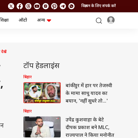
विज्ञापन के लिए संपर्क करें
शिक्षा
ऑटो
अन्य
बिजनेस
लाइफस्टाइल
पर्सनल फाइनेंस
स्वास्थ्य
स्टॉक मार्केट
ट्रैवल
म्यूचुअल फंड्स
फूड
देखें
क्रिप्टो
फैशन
आईपीओ
Health and Fitness
टॉप हेडलाइंस
ो
फोटो गैलरी
जनरल नॉलेज
बिहार
,
बांकीपुर में हार पर तेजस्वी
वीडियो
के मामा साधु यादव का
बयान, 'नहीं सुधरे तो…'
बिहार
उपेंद्र कुशवाहा के बेटे
ान
दीपक प्रकाश बने MLC,
राज्यपाल ने किया मनोनीत