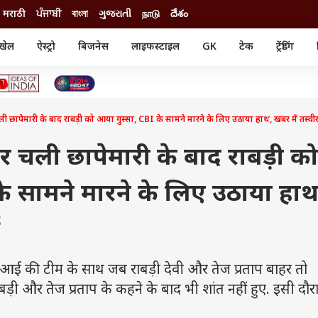
मराठी
ਪੰਜਾਬੀ
বাংলা
ગુજરાતી
நாடு
దేశం
खेल
ऐस्ट्रो
बिजनेस
लाइफस्टाइल
GK
टेक
ट्रेंडिंग
ंजन
ऑटो
खेल
ुड
कार
क्रिकेट
री सिनेमा
टेक्नोलॉजी
शिक्षा
ल सिनेमा
ापेमारी के बाद राबड़ी को आया गुस्सा, CBI के सामने मारने के लिए उठाया हाथ, खबर में तस्वीर 
मोबाइल
रिजल्ट
्रिटीज
चैटजीपीटी
नौकरी
ी
 चली छापेमारी के बाद राबड़ी क
गैजेट
वेब स्टोरीज
के सामने मारने के लिए उठाया हाथ
यूटिलिटी न्यूज़
कल्चर
फैक्ट चेक
 की टीम के साथ जब राबड़ी देवी और तेज प्रताप बाहर तो
ाबड़ी और तेज प्रताप के कहने के बाद भी शांत नहीं हुए. इसी दौर