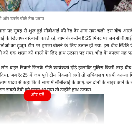
ा
विश्व
उत्तर प्रदेश और उत्तराखंड
क्रिक
ी और उनके पीछे तेज प्रताप
 के आवास पर सुबह से शुरू हुई सीबीआई की रेड देर शाम तक चली. इस बीच आरज
बीआई के खिलाफ नारेबाजी करते रहे. शाम के करीब 8:25 मिनट पर जब सीबीआई
ून सत्र का बढ़ेगा समय
'संप्रभुता का अपमान', शेख
यूपी चुनाव पर राहुल गांधी
वैभव
्ताओं का हुजूम टीम पर हमला बोलने के लिए उतारू हो गया. इस बीच स्थिति 
ुलाया जाएगा विशेष सत्र?
हसीना की PC से भड़क उठी
की बड़ी बैठक, बनाया ये
कां
वी को एक शख्स को मारने के लिए हाथ उठाना पड़ गया. भीड़ के कारण यह पत
र ने किया साफ
ट
बांग्लादेश सरकार
इंडिया
खास मास्टर प्लान!
इंडिया
दिग्
इंडि
हैरा
ग बाहर निकले जिनके पीछे कार्यकर्ता दौड़े हालांकि पुलिस किसी तरह बी
 दिया. जब 8:25 में जब पूरी टीम निकलने लगी तो सचिवालय एसपी काम्या मिश
्रताप यादव से कहा कि वे साथ में सीबीआई के आएं. उन दोनों के बाहर आने के 
पंत, संजू सैमसन या
विकसित भारत के ख्वाब के
'पाकिस्तान कर रहा यौम-ए-
परि
ान राबड़ी देवी को गुस्सा आ गया तो उन्होंने हाथ उठाया.
और पढ़ें
न किशन, किसे मिलना
बीच कुपोषण ने 'दोहरी
इस्तेहसाल की नौटंकी',
मांग
ए 2027 वनडे वर्ल्ड कप
तस्वीर' कैसे बना दी?
भारत बोला- बंद करो
बोले
मौका?
प्रोपेगेंडा
गृहमंत्