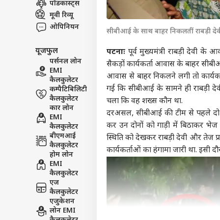
पॉडकास्ट्स
इंडिय
मूवी रिव्यू
एडवर्टाइज विथ अस
ओपिनियन
सीबीआई के साथ बाहर निकलतीं राबड़ी देव
प्राइवेसी पॉलिसी
यूजफुल
कॉन्टैक्ट अस
पटनाः
पूर्व मुख्यमंत्री राबड़ी देवी
पर्सनल लोन
सैकड़ों कार्यकर्ता आवास के बाहर सी
सेंड फीडबैक
EMI
मानस
आवास से बाहर निकलने लगी तो कार्यकर
कैलकुलेटर
अबाउट अस
या ब
गई कि सीबीआई के सामने ही राबड़ी दे
कम्पैटिबिलिटी
सरका
क्रिके
करियर्स
कैलकुलेटर
चला कि वह शख्स कौन था.
कार लोन
दरअसल, सीबीआई की टीम से पहले दो लो
EMI
कर उन दोनों को गाड़ी में बिठाकर भेज
कैलकुलेटर
बीएमआई
स्थिति को देखकर राबड़ी देवी और तेज प
कैलकुलेटर
ऋषभ 
कार्यकर्ताओं का हंगामा जारी था. इसी दौर
होम लोन
ईशा
EMI
LOGIN
चाहि
कैलकुलेटर
में 
एज
कैलकुलेटर
एजुकेशन
लोन EMI