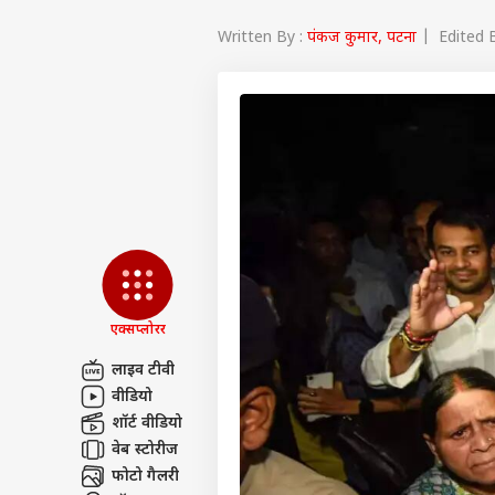
Written By :
पंकज कुमार, पटना
| Edited B
एक्सप्लोरर
लाइव टीवी
वीडियो
पर्सनल
शॉर्ट वीडियो
वेब स्टोरीज
टॉप
फोटो गैलरी
हॅलो गेस्ट