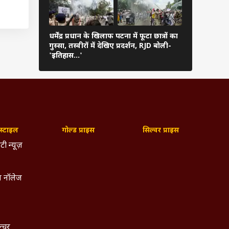
धर्मेंद्र प्रधान के खिलाफ पटना में फूटा छात्रों का
प्रशांत किशो
गुस्सा, तस्वीरों में देखिए प्रदर्शन, RJD बोली-
'भीड़ देख ल
'इतिहास…'
्टाइल
गोल्ड प्राइस
सिल्वर प्राइस
टी न्यूज़
द कहां
 नॉलेज
ूट रहे
ीआई को
ल्चर