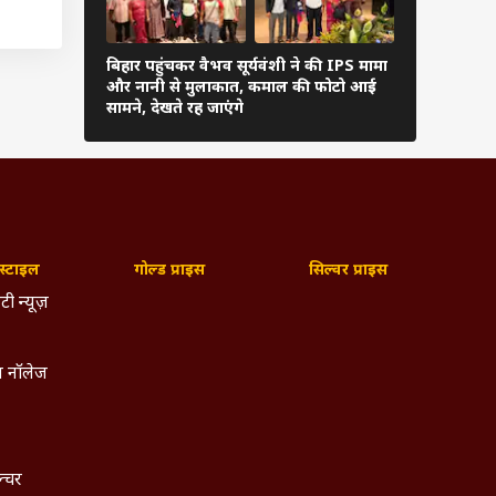
 है.
बिहार पहुंचकर वैभव सूर्यवंशी ने की IPS मामा
Pics: अनुष्क
और नानी से मुलाकात, कमाल की फोटो आई
पहुंचे विराट
सामने, देखते रह जाएंगे
लुक
्ट्स
ढ़ाई
E से
 में
्टाइल
गोल्ड प्राइस
सिल्वर प्राइस
टी न्यूज़
 नॉलेज
ल्चर