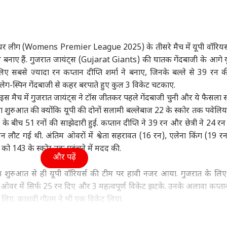
ा
दिल्ली NCR
इंडिया
क्रिक
मियर लीग (Womens Premier League 2025) के तीसरे मैच में यूपी वॉरियर
 बनाए हैं. गुजरात जायंट्स (Gujarat Giants) की घातक गेंदबाजी के आगे य
यसभा में किस बात पर
अरविंद केजरीवाल का
सुप्रीम कोर्ट से आसाराम बापू
रिटा
लिए सबसे ज्यादा रन कप्तान दीप्ति शर्मा ने बनाए, जिनके बल्ले से 39 रन क
न रिजिजू से भिड़ गए
इंस्टाग्राम भी ब्लॉक! AAP
को झटका, नहीं मिली
तीख
ी लेग-स्पिन गेंदबाजी से कहर बरपाते हुए कुल 3 विकेट चटकाए.
 बोले- 'ये मेरा
वुड
चीफ बोले- 'मोदी सरकार के
इंडिया
अंतरिम जमानत
इंडिया
वैभव
इंडि
गए इस मैच में गुजरात जायंट्स ने टॉस जीतकर पहले गेंदबाजी चुनी और ये फैसला 
ार...'
सामने घुटने न टेके META'
बड़ी
या शुरुआत की क्योंकि यूपी की दोनों सलामी बल्लेबाज 22 के स्कोर तक पवेलि
्री के बीच 51 रनों की साझेदारी हुई. कप्तान दीप्ति ने 39 रन और छेत्री ने 24 र
 लौट गई थी. अंतिम ओवरों में श्वेता सहरावत (16 रन), एलेना किंग (19 
ी को 143 के स्कोर तक पहुंचने में मदद की.
का पादुकोण के
Gen Z पर प्रशांत किशोर
FCRA बिल पर शशि थरूर
क्या
और पढ़ें
िटी ब्रेक से नहीं रुकेगी
की भविष्यवाणी, 'सरकार
सरकार के साथ या खिलाफ?
फॉर्
a की शूटिंग, जानें
को पता है कि...'
बोले- 'रिश्ता पूरी तरह...'
लगे
प शुरुआत से ही यूपी वॉरियर्स की टीम पर हावी नजर आया. गुजरात के लि
्स का मास्टर प्लान
ने 4 ओवर में सिर्फ 25 रन दिए और 3 महत्वपूर्ण विकेट झटके. उनके अलावा कप्तान
केट लिए. काशवी गौतम ने भी एक विकेट लिया.
 चुकी है, दूसरी ओर यह यूपी वॉरियर्स का सीजन का पहला मैच है. यूपी की बा
ट के कारण टूर्नामेंट से बाहर हो चुकी हैं. ऐसे में दीप्ति शर्मा को टीम का 