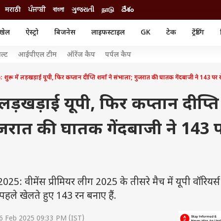
मराठी
ਪੰਜਾਬੀ
বাংলা
ગુજરાતી
நாடு
దేశం
खेल
ऐस्ट्रो
बिजनेस
लाइफस्टाइल
GK
टेक
ट्रेंडिंग
ंजन
ऑटो
खेल
ल्ट
आईपीएल टीम
ऑरेंज कैप
पर्पल कैप
ुड
कार
क्रिकेट
री सिनेमा
टेक्नोलॉजी
शिक्षा
ुरू में लड़खड़ाई यूपी, फिर कप्तान दीप्ति शर्मा ने संभाला; गुजरात की घातक गेंदबाजी ने 143 पर 
ल सिनेमा
मोबाइल
रिजल्ट
्रिटीज
चैटजीपीटी
नौकरी
ं लड़खड़ाई यूपी, फिर कप्तान दीप्ति
ी
गैजेट
वेब स्टोरीज
गुजरात की घातक गेंदबाजी ने 143 
यूटिलिटी न्यूज़
कल्चर
फैक्ट चेक
ीमेंस प्रीमियर लीग 2025 के तीसरे मैच में यूपी वॉरियर्स
पहले खेलते हुए 143 रन बनाए हैं.
6 Feb 2025 09:33 PM (IST)