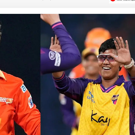
 कार्नर
 आर्टिकल्स
टॉप रील्स