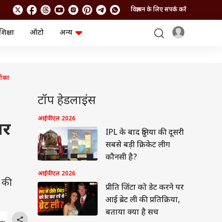
विज्ञापन के लिए संपर्क करें
शिक्षा
ऑटो
अन्य
बिजनेस
लाइफस्टाइल
पर्सनल फाइनेंस
स्वास्थ्य
स्टॉक मार्केट
ट्रैवल
रोका
म्यूचुअल फंड्स
फूड
क्रिप्टो
फैशन
टॉप हेडलाइंस
आईपीओ
Health and Fitness
फोटो गैलरी
जनरल नॉलेज
आईपीएल 2026
पर
IPL के बाद दुनिया की दूसरी
सबसे बड़ी क्रिकेट लीग
वीडियो
कौनसी है?
आईपीएल 2026
 की
प्रीति जिंटा को डेट करने पर
आई ब्रेट ली की प्रतिक्रिया,
बताया क्या है सच