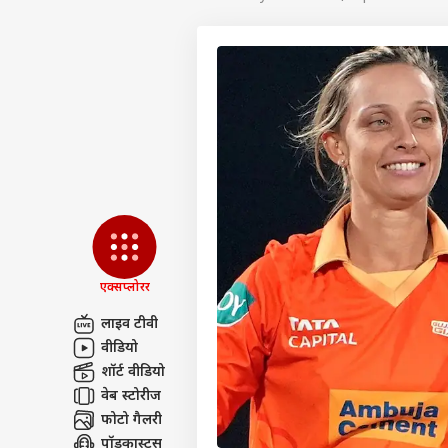
एक्सप्लोरर
लाइव टीवी
वीडियो
पर्सनल
शॉर्ट वीडियो
वेब स्टोरीज
फोटो गैलरी
टॉप
हॅलो गेस्ट
पॉडकास्ट्स