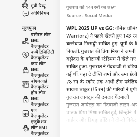
मूवी रिव्यू
इंडिय
गुजरात को 144 रनों का लक्ष्य
एडवर्टाइज विथ अस
ओपिनियन
Source : Social Media
प्राइवेसी पॉलिसी
यूजफुल
WPL 2025 UP vs GG:
वीमेंस प्री
कॉन्टैक्ट अस
पर्सनल लोन
Warriorz) ने पहले खेलते हुए 143 रन
सेंड फीडबैक
EMI
राज्
बल्लेबाज फिसड्डी साबित हुए. यूपी के 
कैलकुलेटर
अबाउट अस
किरे
निकली. गुजरात की प्रिया मिश्रा ने अपन
कम्पैटिबिलिटी
खरगे,
बॉली
करियर्स
कैलकुलेटर
वड़ोदरा के कोटाम्बी स्टेडियम में खेले 
अधिक
कार लोन
साबित हुआ. गुजरात ने गेंदबाजी से बढ़ि
EMI
गई थीं. यहां दे दीप्ति शर्मा और उमा छेत
कैलकुलेटर
बीएमआई
78 रन के स्कोर तक आधी टीम पवेलियन
कैलकुलेटर
सायमा ठाकुर (!5 रन) की पारियों ने यूप
दीपि
होम लोन
गुजरात जायंट्स की दमदार गेंदबाजी
मैटरन
EMI
LOGIN
Raak
कैलकुलेटर
गुजरात जायंट्स का गेंदबाजी लाइन-अ
मेकर
एज
घातक प्रिया मिश्रा साबित हुईं, जिन्हों
कैलकुलेटर
गार्डनर और डिएंड्रा डॉटिन ने दो-दो वि
एजुकेशन
लोन EMI
गुजरात इस सीजन में अपना पहला मैच हार
कैलकुलेटर
तो टीम की नियमित कप्तान एलिसा हीली चो