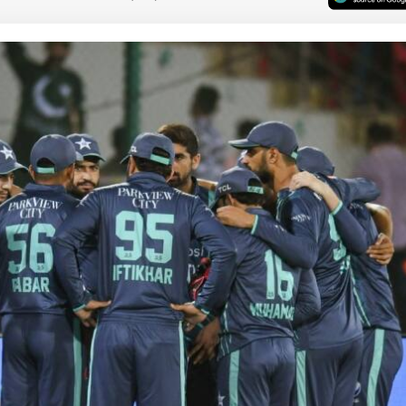
 कार्नर
 आर्टिकल्स
टॉप रील्स