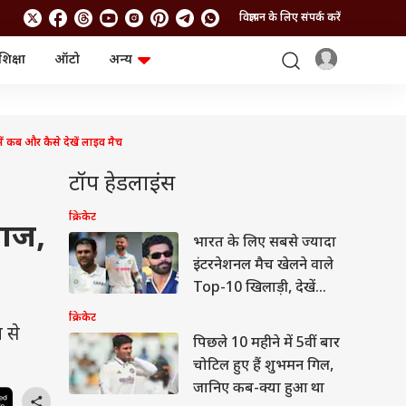
विज्ञापन के लिए संपर्क करें
शिक्षा
ऑटो
अन्य
बिजनेस
लाइफस्टाइल
पर्सनल फाइनेंस
स्वास्थ्य
स्टॉक मार्केट
ट्रैवल
कब और कैसे देखें लाइव मैच
म्यूचुअल फंड्स
फूड
क्रिप्टो
फैशन
टॉप हेडलाइंस
आईपीओ
Health and Fitness
फोटो गैलरी
जनरल नॉलेज
क्रिकेट
 आज,
भारत के लिए सबसे ज्यादा
इंटरनेशनल मैच खेलने वाले
वीडियो
Top-10 खिलाड़ी, देखें
कौन-कहां
क्रिकेट
 से
पिछले 10 महीने में 5वीं बार
चोटिल हुए हैं शुभमन गिल,
जानिए कब-क्या हुआ था