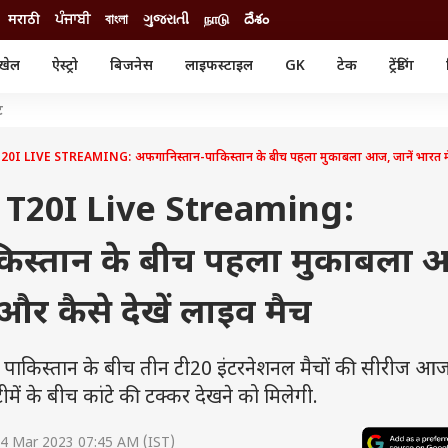
मराठी
ਪੰਜਾਬੀ
বাংলা
ગુજરાતી
நாடு
దేశం
खेल
ऐस्ट्रो
बिजनेस
लाइफस्टाइल
GK
टेक
ट्रेंडिंग
ंजन
ऑटो
खेल
ट
ुड
कार
क्रिकेट
री सिनेमा
टेक्नोलॉजी
शिक्षा
I LIVE STREAMING: अफगानिस्तान-पाकिस्तान के बीच पहला मुकाबला आज, जानें भारत में 
ल सिनेमा
मोबाइल
रिजल्ट
्रिटीज
चैटजीपीटी
नौकरी
 T20I Live Streaming:
ी
गैजेट
वेब स्टोरीज
िस्तान के बीच पहला मुकाबला
यूटिलिटी न्यूज़
कल्चर
फैक्ट चेक
 और कैसे देखें लाइव मैच
ाकिस्तान के बीच तीन टी20 इंटरनेशनल मैचों की सीरीज आज
 टीमें के बीच कांटे की टक्कर देखने को मिलेगी.
4 Mar 2023 07:45 AM (IST)