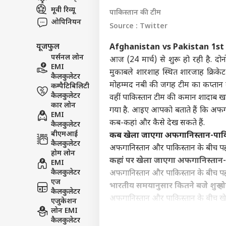
मूवी रिव्यू
इंडिय
पाकिस्तान की टीम
एडवर्टाइज विथ अस
ओपिनियन
Source : Twitter
प्राइवेसी पॉलिसी
यूजफुल
Afghanistan vs Pakistan 1st
कॉन्टैक्ट अस
पर्सनल लोन
आज (24 मार्च) से शुरू हो रही है. दोनो
सेंड फीडबैक
EMI
'सें
मुकाबले शारशाह स्थित शारजाह क्रिकेट स
कैलकुलेटर
अबाउट अस
पालन
मोहम्मद नबी की जगह टीम का कप्तान बन
कम्पैटिबिलिटी
केंद्
ओटीट
करियर्स
कैलकुलेटर
वहीं पाकिस्तान टीम की कमान शादाब ख
कार लोन
गया है. आइए आपको बताते हैं कि अफगान
EMI
कब-कहां और कैसे देख सकते हैं.
कैलकुलेटर
बीएमआई
कब खेला जाएगा अफगानिस्तान-पाकि
कैलकुलेटर
अफगानिस्तान और पाकिस्तान के बीच पह
कंगन
होम लोन
कहां पर खेला जाएगा अफगानिस्तान-
विधा
EMI
LOGIN
कंफर
कैलकुलेटर
अफगानिस्तान और पाकिस्तान के बीच पहल
सकते 
एज
भारतीय समयानुसार कितने बजे शुरू 
कैलकुलेटर
अफगानिस्तान और पाकिस्तान के बीच खेल
एजुकेशन
लोन EMI
से आधा घंटा पहले यानी 9 बजे टॉस होगा
कैलकुलेटर
भारत में कहां देख सकेंगे अफगानिस्त