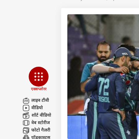
एक्सप्लोरर
लाइव टीवी
वीडियो
पर्सनल
शॉर्ट वीडियो
वेब स्टोरीज
फोटो गैलरी
टॉप
हॅलो गेस्ट
पॉडकास्ट्स