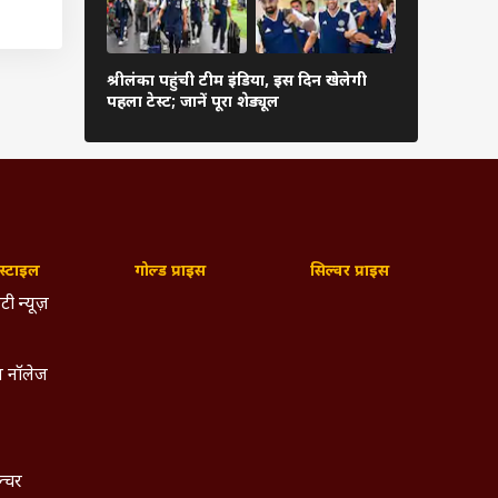
जाएगा.
पर उठा
कब शुरू हो
श्रीलंका पहुंची टीम इंडिया, इस दिन खेलेगी
संस्करण, फॉर्
पहला टेस्ट; जानें पूरा शेड्यूल
देखें पूरी जा
न गनी,
नायब,
ल्लाह,
ताहिर,
्टाइल
गोल्ड प्राइस
सिल्वर प्राइस
टी न्यूज़
 सकती
 नॉलेज
ल्चर