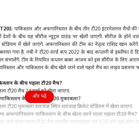
ा
उत्तर प्रदेश और उत्तराखंड
क्रिकेट
हेल्थ
 T20I:
पाकिस्तान और अफगानिस्तान के बीच तीन टी20 इंटरनेशनल मैचों की
ं देशों के बीच यह सीरीज न्यूट्रल ग्राउंड पर खेली जाएगी. सीरीज के होने वा
सरशिप नहीं, कानून का
UP चुनाव से पहले RLD में
श्रीलंका के खिलाफ टेस्ट में
कैंस
्टेडियम में खेले जाएंगे. अफगानिस्तान की टीम का नेतृत्व राशिद खान करेंगे. ज
', AI कंटेंट-CSAM पर
बड़ा बदलाव, ऐश्वर्य राज सिंह
सबसे ज्यादा विकेट लेने वाले
सकता
ाया गया है. नबी ने टी20 वर्ल्ड कप 2022 के बाद कप्तानी से इस्तीफा दे दि
र की मेटा को दो टूक
ी
बने प्रदेश अध्यक्ष
विश्व
5 भारतीय गेंदबाज
इंडिया
रोज 
इंडि
ान संभालेंगे. टीम के नियमित कप्तान बाबर आजम को इस सीरीज के लिए आरा
सच
िस्तान और पाकिस्तान के बीच खेले जाने वाले पहले मैच का लाइव प्रसारण भा
स्तान के बीच पहला टी20 मैच?
ला टी20 मैच 24 मार्च को खेला जाएगा.
ा रनौत की 'भारत भाग्य
अपने ही पैर पर कुल्हाड़ी...,
एक पर हमला, तीनों पर
ड्रो
और पढ़ें
पाकिस्तान के बीच पहला टी20 मुकाबला?
ता' की ओटीटी रिलीज
भारत-चीन पर 100% टैरिफ
माना जाएगा अटैक! पाक-
वायु
्म, जानें कब-कहां देख
का US सीनेटर ने किया
सऊदी-तुर्किए डिफेंस डील पर
क्या
ा टी20 मुकाबला शारजाह स्थित शारजाह क्रिकेट स्टेडियम में खेला जाएगा.
हैं
विरोध
क्या बोला भारत?
होगा अफगानिस्तान-पाकिस्तान के बीच खेला जाने वाला पहला टी20 मैच?
ा जाने वाला पहला टी20 मैच भारतीय समयानुसार रात 9.30 बजे शुरू होगा. वह
.
ान-पाकिस्तान के बीच खेले जाने जाने वाले टी20 मैच का लाइव प्रसारण?