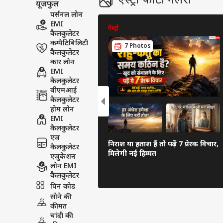
ऐस्ट्रो फोटो गैलरी
यूजफुल
पर्सनल लोन
EMI
ऐस्ट्रो
कैलकुलेटर
कम्पैटिबिलिटी
7 Photos
कैलकुलेटर
कार लोन
EMI
कैलकुलेटर
बीएमआई
कैलकुलेटर
होम लोन
EMI
कैलकुलेटर
एज
निराश या हताश हैं तो पढ़ें 7 प्रेरक विचार,
कैलकुलेटर
मिलेगी नई हिम्मत
एजुकेशन
लोन EMI
कैलकुलेटर
पिन कोड
सोने की
कीमत
चांदी की