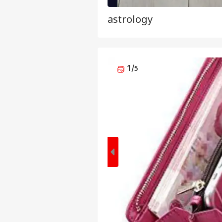
astrology
1
/5
पर्सनल
टॉप
हॅलो गेस्ट
इंडिय