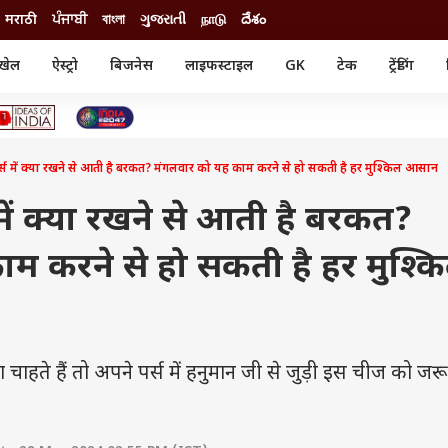
मराठी
ਪੰਜਾਬੀ
বাংলা
ગુજરાતી
நாடு
దేశం
खेल
ऐस्ट्रो
बिजनेस
लाइफस्टाइल
GK
टेक
ट्रेंडिंग
ंजन
ऑटो
खेल
ुड
कार
क्रिकेट
री सिनेमा
टेक्नोलॉजी
शिक्षा
ल सिनेमा
में क्या रखने से आती है बरकत? मंगलवार को यह काम करने से हो सकती है हर मुश्किल आसान
मोबाइल
रिजल्ट
्रिटीज
चैटजीपीटी
नौकरी
ी
ें क्या रखने से आती है बरकत?
गैजेट
वेब स्टोरीज
म करने से हो सकती है हर मुश्क
यूटिलिटी न्यूज़
कल्चर
फैक्ट चेक
ाहते हैं तो अपने पर्स में हनुमान जी से जुड़ी इस चीज को जरूर