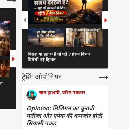
ऐस्ट्रो
ऐस्ट्रो
6 Photos
6 Photos
निराश या हताश हैं तो पढ़ें 7 प्रेरक विचार,
रक्षाबंधन से
मिलेगी नई हिम्मत
राशियों पर म
ट्रेडिंग ओपीनियन
का
वक्री शनि कर रहे हैं परेशान, तो
वनपर्व की सीख: विदुर नी
कालाष्टमी पर कर लें सरसों के तेल का ये
सकती है जिंदगी
रुमान हाशमी, वरिष्ठ पत्रकार
उपाय, शनि देव होंगे शांत
Opinion: मिशिगन का चुनावी
नतीजा और एपेक की कमजोर होती
सियासी पकड़