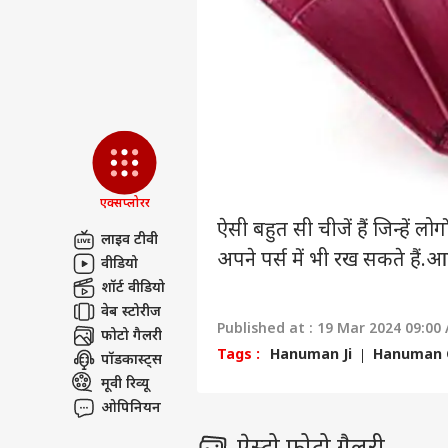
एडवर्टाइज विथ अस
प्राइवेसी पॉलिसी
कॉन्टैक्ट अस
सेंड फीडबैक
राहुल
अबाउट अस
नेता
'हैल
ओटीट
करियर्स
एक्सप्लोरर
ऐसी बहुत सी चीजें हैं जिन्हें
लाइव टीवी
OTT 
अपने पर्स में भी रख सकते हैं.
वीडियो
को 
शॉर्ट वीडियो
LOGIN
फिल्
वेब स्टोरीज
'लेन
Published at : 19 Mar 2024 09:00
फोटो गैलरी
Tags :
Hanuman Ji
Hanuman C
पॉडकास्ट्स
मूवी रिव्यू
ओपिनियन