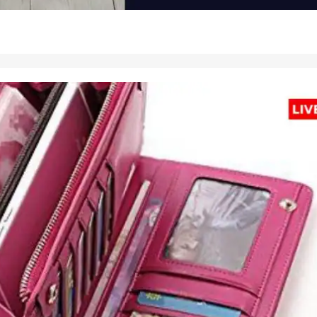
 कार्नर
 आर्टिकल्स
टॉप रील्स
ा
इंडिया
उत्तर प्रदेश और उत्तराखंड
फ़ुट