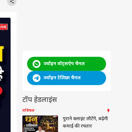
ज्वॉइन वॉट्सऐप चैनल
ज्वॉइन टेलिग्राम चैनल
टॉप हेडलाइंस
राशिफल
पुराने क्लाइंट लौटेंगे, बढ़ेगी
कमाई की रफ्तार