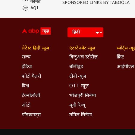
कीमत
SPONSORED LINKS BY TABOOLA
AQI
लेटेस्ट हिंदी न्यूज़
एंटरटेनमेंट न्यूज़
स्पोर्ट्स न्यू
राज्य
विजुअल स्टोरीज़
क्रिकेट
इंडिया
बॉलीवुड
आईपीएल
फोटो गैलरी
टीवी न्यूज़
विश्व
OTT न्यूज़
टेक्नोलॉजी
भोजपुरी सिनेमा
ऑटो
मूवी रिव्यू
पॉडकास्ट्स
तमिल सिनेमा