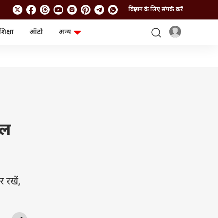
विज्ञापन के लिए संपर्क करें
शिक्षा
ऑटो
अन्य
बिजनेस
लाइफस्टाइल
पर्सनल फाइनेंस
स्वास्थ्य
स्टॉक मार्केट
ट्रैवल
म्यूचुअल फंड्स
फूड
क्रिप्टो
फैशन
आईपीओ
Health and Fitness
फोटो गैलरी
जनरल नॉलेज
िल
वीडियो
 रखें,