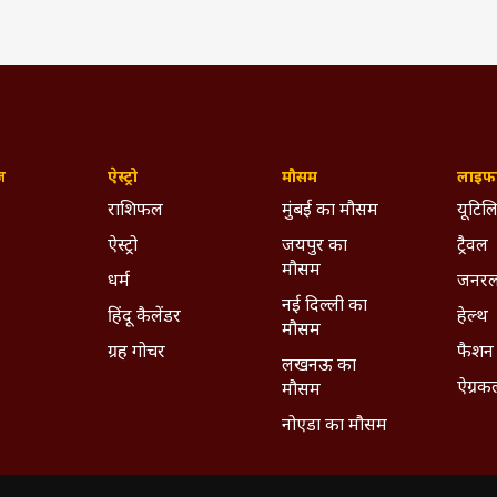
ज़
ऐस्ट्रो
मौसम
लाइफस
राशिफल
मुंबई का मौसम
यूटिलि
ऐस्ट्रो
जयपुर का
ट्रैवल
मौसम
धर्म
जनरल
नई दिल्ली का
हिंदू कैलेंडर
हेल्थ
मौसम
ग्रह गोचर
फैशन
लखनऊ का
ऐग्रक
मौसम
नोएडा का मौसम