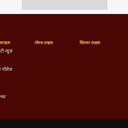
म और
TV &
नीकी
्टाइल
गोल्ड प्राइस
सिल्वर प्राइस
्ञान
टी न्यूज़
ताकि
els,
 नॉलेज
ल्कि
dly,
ुनिक
ल्चर