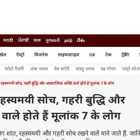
मराठी
ਪੰਜਾਬੀ
বাংলা
ગુજરાતી
நாடு
దేశం
खेल
ऐस्ट्रो
बिजनेस
लाइफस्टाइल
GK
टेक
ट्रेंडिंग
ंजन
ऑटो
खेल
फोटो गैलरी
अंक शास्त्र
वेब स्टोरी
वास्तु शास्त्र
ग्रह गोचर
एस्ट्रो स्पे
ुड
कार
क्रिकेट
री सिनेमा
टेक्नोलॉजी
शिक्षा
मयी सोच, गहरी बुद्धि और आध्यात्मिक शक्ति वाले होते हैं मूलांक 7 के लोग
ल सिनेमा
मोबाइल
रिजल्ट
्रिटीज
चैटजीपीटी
नौकरी
्यमयी सोच, गहरी बुद्धि और
ी
गैजेट
वेब स्टोरीज
ाले होते हैं मूलांक 7 के लोग
यूटिलिटी न्यूज़
कल्चर
फैक्ट चेक
शांत, रहस्यमयी और गहरी सोच रखने वाले माने जाते हैं. जान