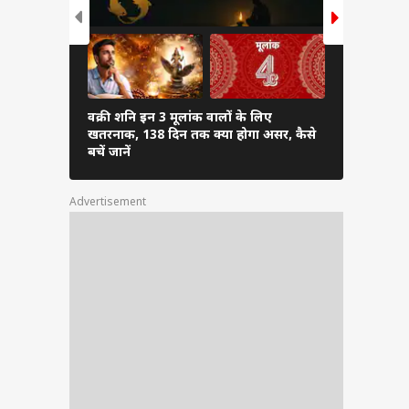
से जुड़
इन्हें
वक्री शनि इन 3 मूलांक वालों के लिए
दुश्मनी में 
खतरनाक, 138 दिन तक क्या होगा असर, कैसे
से नहीं बैठने
बचें जानें
Advertisement
तिष का
है कि
ता को