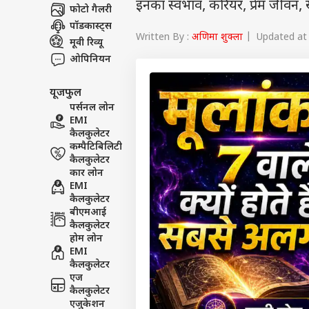
इनका स्वभाव, करियर, प्रेम जीवन, ख
फोटो गैलरी
पॉडकास्ट्स
Written By :
अणिमा शुक्ला
| Updated at :
मूवी रिव्यू
ओपिनियन
यूजफुल
पर्सनल लोन
EMI
कैलकुलेटर
कम्पैटिबिलिटी
कैलकुलेटर
कार लोन
EMI
कैलकुलेटर
बीएमआई
कैलकुलेटर
होम लोन
EMI
कैलकुलेटर
एज
कैलकुलेटर
एजुकेशन