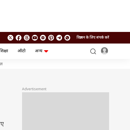
विज्ञापन के लिए संपर्क करें
शिक्षा
ऑटो
अन्य
बिजनेस
लाइफस्टाइल
शल
पर्सनल फाइनेंस
स्वास्थ्य
स्टॉक मार्केट
ट्रैवल
म्यूचुअल फंड्स
फूड
क्रिप्टो
फैशन
Advertisement
आईपीओ
Health and Fitness
फोटो गैलरी
जनरल नॉलेज
वीडियो
िए